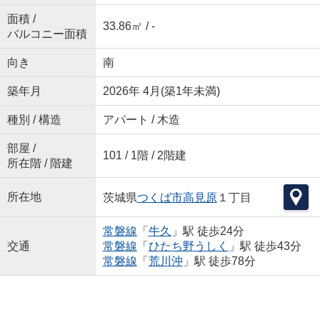
面積 /
33.86㎡ / -
バルコニー面積
向き
南
築年月
2026年 4月(築1年未満)
種別 / 構造
アパート / 木造
部屋 /
101 / 1階 / 2階建
所在階 / 階建
所在地
茨城県
つくば市
高見原
１丁目
常磐線
「
牛久
」駅 徒歩24分
交通
常磐線
「
ひたち野うしく
」駅 徒歩43分
常磐線
「
荒川沖
」駅 徒歩78分