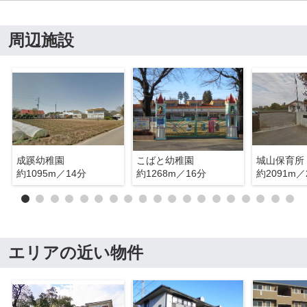
周辺施設
成蹊幼稚園
こばと幼稚園
城山保育所
約1095m／14分
約1268m／16分
約2091m／
エリアの近い物件