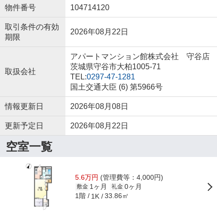
物件番号
104714120
取引条件の有効
2026年08月22日
期限
アパートマンション館株式会社 守谷店
茨城県守谷市大柏1005-71
取扱会社
TEL:
0297-47-1281
国土交通大臣 (6) 第5966号
情報更新日
2026年08月08日
更新予定日
2026年08月22日
空室一覧
5.6万円
(管理費等：4,000円)
1ヶ月
0ヶ月
敷金
礼金
1階
33.86㎡
1K