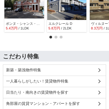
ボンヌ・シャンス・ガーデンＣ
エルクレール D
ヴィルヌー
5.4
万
円
/ 1LDK
5.8
万
円
/ 2LDK
8.3
万
円
/ 1
こだわり特集
新築・築浅物件特集
一人暮らしがしたい！賃貸物件特集
日当たり・南向きの賃貸物件を探す
角部屋の賃貸マンション・アパートを探す