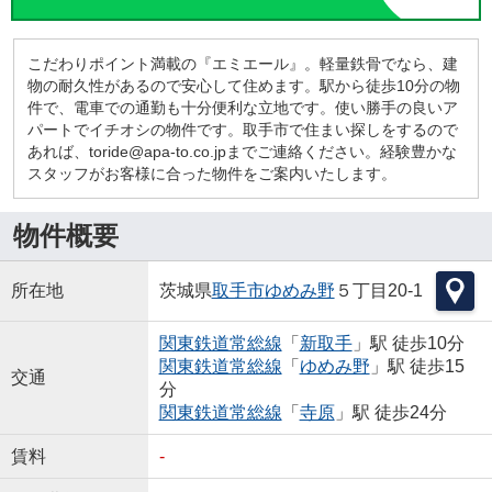
こだわりポイント満載の『エミエール』。軽量鉄骨でなら、建
物の耐久性があるので安心して住めます。駅から徒歩10分の物
件で、電車での通勤も十分便利な立地です。使い勝手の良いア
パートでイチオシの物件です。取手市で住まい探しをするので
あれば、toride@apa-to.co.jpまでご連絡ください。経験豊かな
スタッフがお客様に合った物件をご案内いたします。
物件概要
所在地
茨城県
取手市
ゆめみ野
５丁目20-1
関東鉄道常総線
「
新取手
」駅 徒歩10分
関東鉄道常総線
「
ゆめみ野
」駅 徒歩15
交通
分
関東鉄道常総線
「
寺原
」駅 徒歩24分
賃料
-