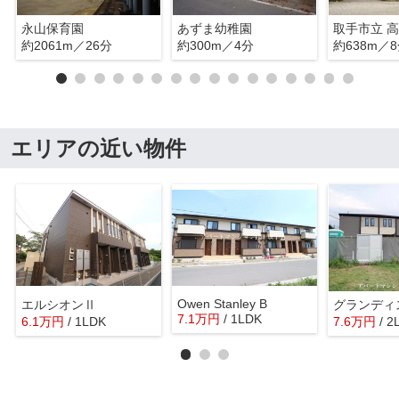
永山保育園
あずま幼稚園
取手市立 
約2061m／26分
約300m／4分
約638m／
エリアの近い物件
Owen Stanley B
エルシオンⅡ
グランディ
7.1
万
円
/ 1LDK
6.1
万
円
/ 1LDK
7.6
万
円
/ 2