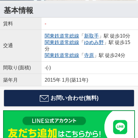
基本情報
賃料
-
関東鉄道常総線
「
新取手
」駅 徒歩10分
関東鉄道常総線
「
ゆめみ野
」駅 徒歩15
交通
分
関東鉄道常総線
「
寺原
」駅 徒歩24分
間取り(面積)
-(-)
築年月
2015年 1月(築11年)
お問い合わせ(無料)