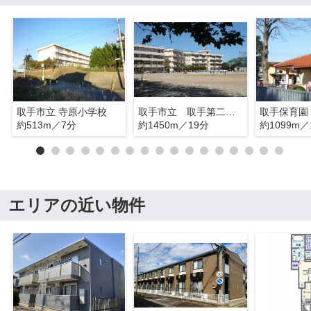
取手市立 寺原小学校
取手市立 取手第二中学校
取手保育園
約513m／7分
約1450m／19分
約1099m／
エリアの近い物件