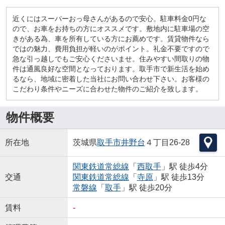
近くにはスーパーおっ母さんがあるので安心。駐車料金0円な
ので、お車をお持ちの方にオススメです。敷地内に駐車場の空
きがある為、車を所有している方にお薦めです。賃貸物件なら
ではの魅力、費用負担が軽いのがポイント。礼金不要ですので
急な引っ越しでもご安心くださいませ。住みやすい間取りの物
件は通風良好な空間となっております。取手市で新生活を始め
るなら、地域に密着した当社にお問い合わせ下さい。お客様の
こだわり条件やニーズに合わせた物件のご紹介を致します。
物件概要
所在地
茨城県
取手市
井野台
４丁目26-28
関東鉄道常総線
「
西取手
」駅 徒歩4分
交通
関東鉄道常総線
「
寺原
」駅 徒歩13分
常磐線
「
取手
」駅 徒歩20分
賃料
-