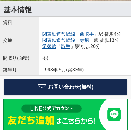
基本情報
賃料
-
関東鉄道常総線
「
西取手
」駅 徒歩4分
交通
関東鉄道常総線
「
寺原
」駅 徒歩13分
常磐線
「
取手
」駅 徒歩20分
間取り(面積)
-(-)
築年月
1993年 5月(築33年)
お問い合わせ(無料)