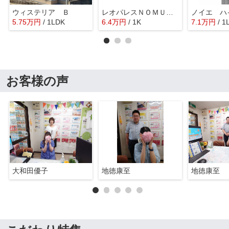
ウィステリア Ｂ
レオパレスＮＯＭＵＲＡ
ノイエ ハ
5.75
万
円
/ 1LDK
6.4
万
円
/ 1K
7.1
万
円
/ 1
お客様の声
大和田優子
地徳康至
地徳康至