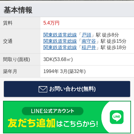
基本情報
賃料
5.4万円
関東鉄道常総線
「
戸頭
」駅 徒歩8分
交通
関東鉄道常総線
「
南守谷
」駅 徒歩15分
関東鉄道常総線
「
稲戸井
」駅 徒歩18分
間取り(面積)
3DK(53.68㎡)
築年月
1994年 3月(築32年)
お問い合わせ(無料)