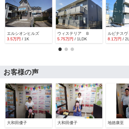
エルシオンヒルズ
ウィステリア Ｂ
ルピナスヴ
3.5
万
円
/ 1K
5.75
万
円
/ 1LDK
8.1
万
円
/ 2
お客様の声
大和田優子
大和田優子
地徳康至