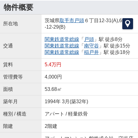
物件概要
茨城県
取手市
戸頭
６丁目12-31(A),6
所在地
-12-29(B)
関東鉄道常総線
「
戸頭
」駅 徒歩8分
交通
関東鉄道常総線
「
南守谷
」駅 徒歩15分
関東鉄道常総線
「
稲戸井
」駅 徒歩18分
賃料
5.4万円
管理費等
4,000円
面積
53.68㎡
築年月
1994年 3月(築32年)
種別 / 構造
アパート / 軽量鉄骨
階建
2階建