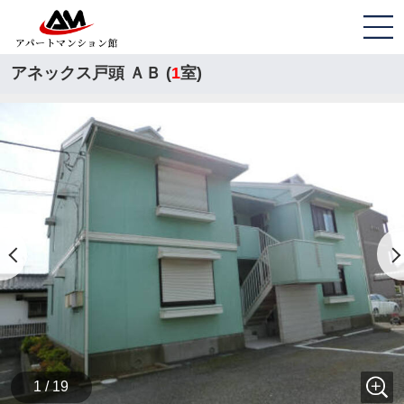
アネックス戸頭 ＡＢ (
1
室)
1 / 19