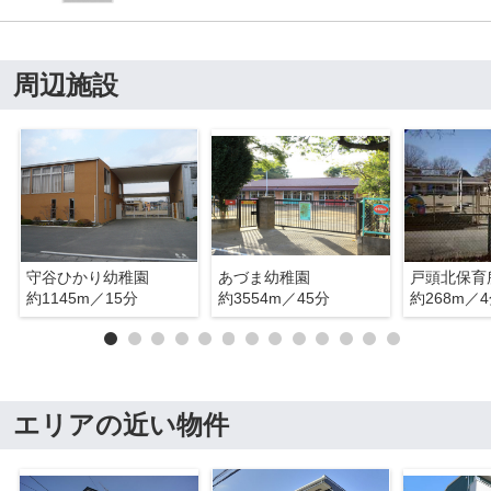
周辺施設
守谷ひかり幼稚園
あづま幼稚園
戸頭北保育
約1145m／15分
約3554m／45分
約268m／
エリアの近い物件