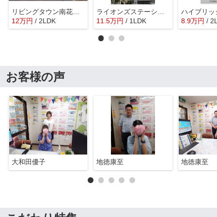
リビングタウン南花島 Ｃ
ライオンズステーションプラザ松戸
ハイブリッ
12
万
円
/ 2LDK
11.5
万
円
/ 1LDK
8.9
万
円
/ 2
お客様の声
大和田優子
地徳康至
地徳康至