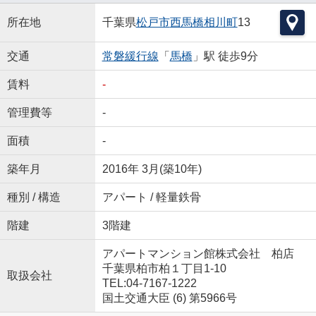
所在地
千葉県
松戸市
西馬橋相川町
13
交通
常磐緩行線
「
馬橋
」駅 徒歩9分
賃料
-
管理費等
-
面積
-
築年月
2016年 3月(築10年)
種別 / 構造
アパート / 軽量鉄骨
階建
3階建
アパートマンション館株式会社 柏店
千葉県柏市柏１丁目1-10
取扱会社
TEL:04-7167-1222
国土交通大臣 (6) 第5966号