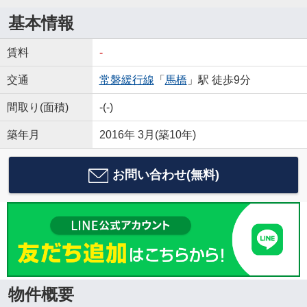
基本情報
賃料
-
交通
常磐緩行線
「
馬橋
」駅 徒歩9分
間取り(面積)
-(-)
築年月
2016年 3月(築10年)
お問い合わせ(無料)
物件概要