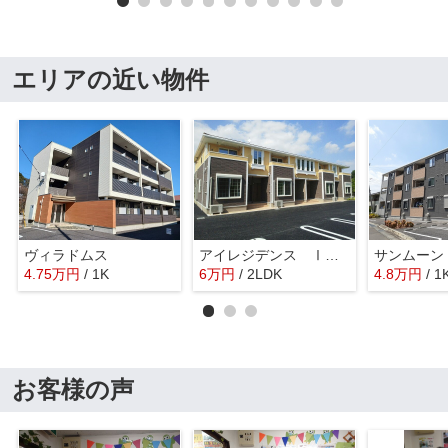
エリアの近い物件
ヴィラドムス
アイレジデンス Ⅰ番館
4.75
万
円
/ 1K
6
万
円
/ 2LDK
4.8
万
円
/ 1
お客様の声