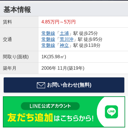
基本情報
賃料
4.85万円～5万円
常磐線
「
土浦
」駅 徒歩25分
交通
常磐線
「
荒川沖
」駅 徒歩95分
常磐線
「
神立
」駅 徒歩118分
間取り(面積)
1K(35.98㎡)
築年月
2006年 11月(築19年)
お問い合わせ(無料)