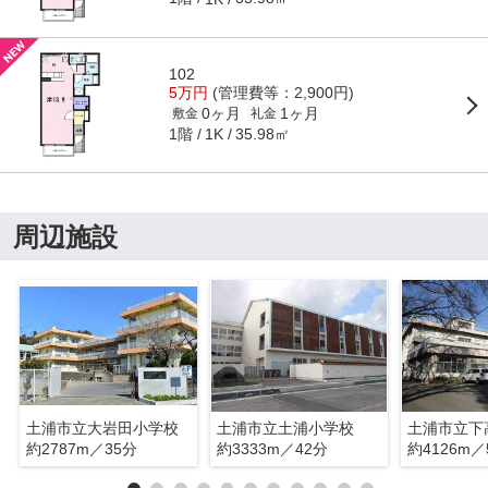
102
5万円
(管理費等：2,900円)
0ヶ月
1ヶ月
敷金
礼金
1階
35.98㎡
1K
周辺施設
土浦市立大岩田小学校
土浦市立土浦小学校
土浦市立下
約2787m／35分
約3333m／42分
約4126m／