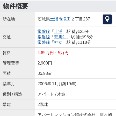
物件概要
所在地
茨城県
土浦市
滝田
２丁目237
常磐線
「
土浦
」駅 徒歩25分
交通
常磐線
「
荒川沖
」駅 徒歩95分
常磐線
「
神立
」駅 徒歩118分
賃料
4.85万円～5万円
管理費等
2,900円
面積
35.98㎡
築年月
2006年 11月(築19年)
種別 / 構造
アパート / 木造
階建
2階建
アパートマンション館株式会社 龍ヶ崎