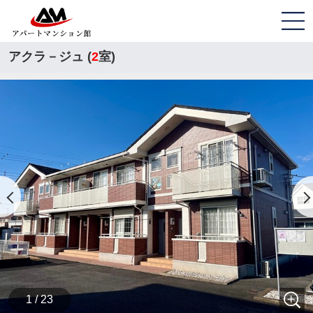
アクラ－ジュ (
2
室)
1 / 23