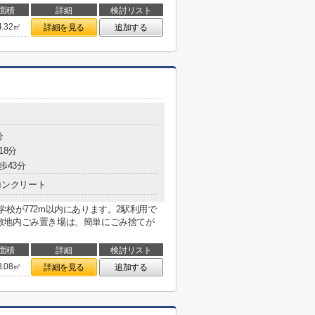
面積
詳細
検討リスト
4.32㎡
詳細を見る
追加する
分
18分
歩43分
コンクリート
学校が772m以内にあります。2駅利用で
敷地内ごみ置き場は、簡単にごみ捨てが
面積
詳細
検討リスト
8.08㎡
詳細を見る
追加する