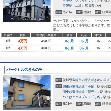
常磐線
「
ひたち野うしく
」駅 徒歩
常磐線
「
土浦
」駅 徒歩72分
築28年
2階建
軽量
築年
階数
構造
ぜひ一度見ていただきたい、「セジュール
立 ひたち野うしく小学校があります。
場...
所在階
賃料
管理費・共益費
敷金
礼金
間取り
4
万円
0ヶ月
0ヶ月
1階
3,000円
1K
2
4
万円
0ヶ月
0ヶ月
1階
3,000円
1K
2
パークヒルズきぬの里
茨城県
常総市
内守谷町きぬの里
３丁
住所
交通
関東鉄道常総線
「
小絹
」駅 徒歩3
関東鉄道常総線
「
新守谷
」駅 徒歩
つくばエクスプレス
「
守谷
」駅 徒
築21年
2階建
軽量
築年
階数
構造