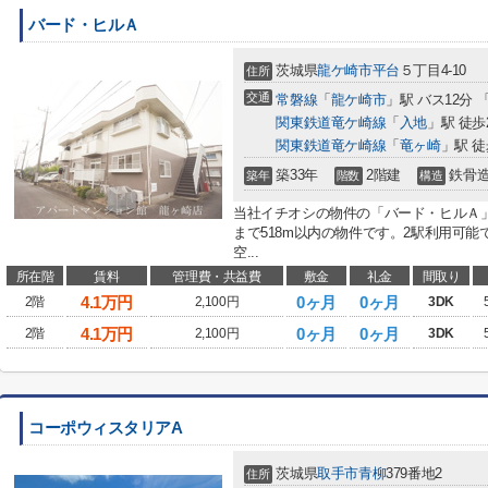
バード・ヒルＡ
茨城県
龍ケ崎市
平台
５丁目4-10
住所
交通
常磐線
「
龍ケ崎市
」駅 バス12分 
関東鉄道竜ケ崎線
「
入地
」駅 徒歩
関東鉄道竜ケ崎線
「
竜ヶ崎
」駅 徒
築33年
2階建
鉄骨
築年
階数
構造
当社イチオシの物件の「バード・ヒルＡ
まで518m以内の物件です。2駅利用可
空...
所在階
賃料
管理費・共益費
敷金
礼金
間取り
4.1
万円
0ヶ月
0ヶ月
2階
2,100円
3DK
4.1
万円
0ヶ月
0ヶ月
2階
2,100円
3DK
コーポウィスタリアA
茨城県
取手市
青柳
379番地2
住所