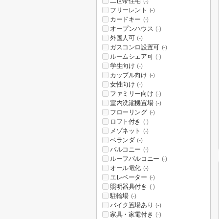
二世帯住宅
(-)
フリーレント
(-)
カードキー
(-)
オープンハウス
(-)
外国人可
(-)
ガスコンロ設置可
(-)
ルームシェア可
(-)
学生向け
(-)
カップル向け
(-)
女性向け
(-)
ファミリー向け
(-)
室内洗濯機置場
(-)
フローリング
(-)
ロフト付き
(-)
メゾネット
(-)
ベランダ
(-)
バルコニー
(-)
ルーフバルコニー
(-)
オール電化
(-)
エレベーター
(-)
照明器具付き
(-)
駐輪場
(-)
バイク置場あり
(-)
家具・家電付き
(-)