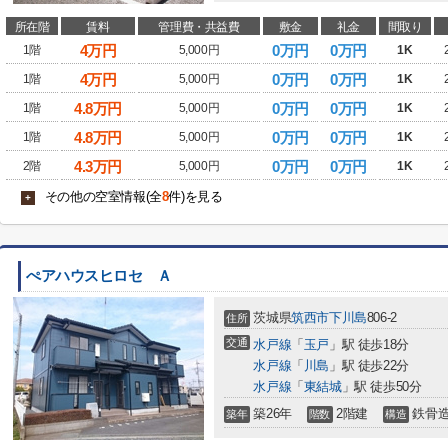
所在階
賃料
管理費・共益費
敷金
礼金
間取り
4
万円
0万円
0万円
1階
5,000円
1K
4
万円
0万円
0万円
1階
5,000円
1K
4.8
万円
0万円
0万円
1階
5,000円
1K
4.8
万円
0万円
0万円
1階
5,000円
1K
4.3
万円
0万円
0万円
2階
5,000円
1K
その他の空室情報(全
8
件)を見る
+
ぺアハウスヒロセ Ａ
茨城県
筑西市
下川島
806-2
住所
交通
水戸線
「
玉戸
」駅 徒歩18分
水戸線
「
川島
」駅 徒歩22分
水戸線
「
東結城
」駅 徒歩50分
築26年
2階建
鉄骨
築年
階数
構造