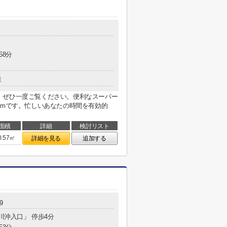
58分
造
。ぜひ一度ご覧ください。便利なスーパー
5mです。忙しいあなたの時間を有効的
面積
詳細
検討リスト
0.57㎡
詳細を見る
追加する
9
荒川沖入口」 停歩4分