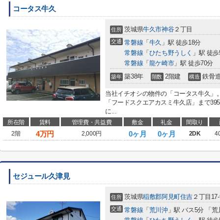
コータス牛久
茨城県
牛久市
神谷
２丁目
住所
交通
常磐線
「
牛久
」駅 徒歩18分
常磐線
「
ひたち野うしく
」駅 徒歩
常磐線
「
龍ケ崎市
」駅 徒歩70分
築38年
2階建
鉄骨
築年
階数
構造
当社イチオシの物件の「コータス牛久」
「フードスクエアカスミ牛久店」まで39
に...
所在階
賃料
管理費・共益費
敷金
礼金
間取り
4
万円
0ヶ月
0ヶ月
2階
2,000円
2DK
4
セジュール久津見
茨城県
稲敷郡阿見町
住吉
２丁目17-
住所
交通
常磐線
「
荒川沖
」駅 バス5分 「