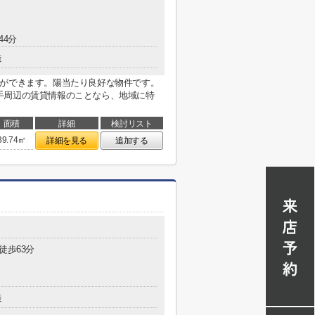
44分
造
とができます。陽当たり良好な物件です。
手周辺の賃貸情報のことなら、地域に特
面積
詳細
検討リスト
39.74㎡
詳細を見る
追加する
徒歩63分
造