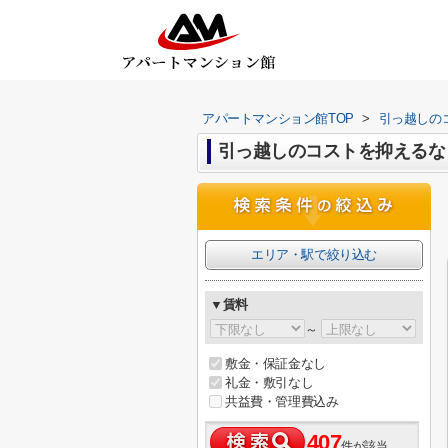
アパートマンション館TOP
>
引っ越しの
引っ越しのコストを抑えるなら
エリア・駅で絞り込む
▼賃料
～
敷金・保証金なし
礼金・敷引なし
共益費・管理費込み
407
件が該当