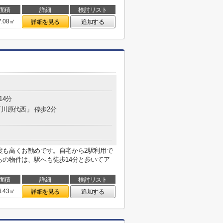
面積
詳細
検討リスト
7.08㎡
詳細を見る
追加する
14分
「川原代西」 停歩2分
度も高くお勧めです。自宅から2駅利用で
の物件は、駅へも徒歩14分と歩いてア
面積
詳細
検討リスト
6.43㎡
詳細を見る
追加する