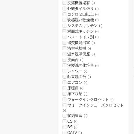
洗濯機置場有
(-)
外観タイル張り
(-)
コンロ２口以上
(-)
食器洗い乾燥機
(-)
システムキッチン
(-)
対面式キッチン
(-)
バス・トイレ別
(-)
追焚機能浴室
(-)
浴室乾燥機
(-)
温水洗浄便座
(-)
洗面台
(-)
洗髪洗面化粧台
(-)
シャワー
(-)
独立洗面台
(-)
エアコン
(-)
床暖房
(-)
床下収納
(-)
ウォークインクロゼット
(-)
ウォークインシューズクロゼット
(-)
収納豊富
(-)
CS
(-)
BS
(-)
CATV
(-)