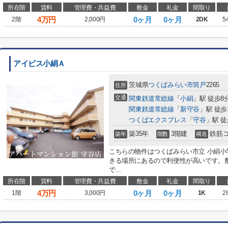
所在階
賃料
管理費・共益費
敷金
礼金
間取り
4
万円
0ヶ月
0ヶ月
2階
2,000円
2DK
5
アイビス小絹Ａ
茨城県
つくばみらい市
筒戸
2265
住所
交通
関東鉄道常総線
「
小絹
」駅 徒歩8
関東鉄道常総線
「
新守谷
」駅 徒歩
つくばエクスプレス
「
守谷
」駅 徒
築35年
3階建
鉄筋
築年
階数
構造
こちらの物件はつくばみらい市立 小絹小
きる場所にあるので利便性が高いです。
で...
所在階
賃料
管理費・共益費
敷金
礼金
間取り
4
万円
0ヶ月
0ヶ月
1階
3,000円
1K
2