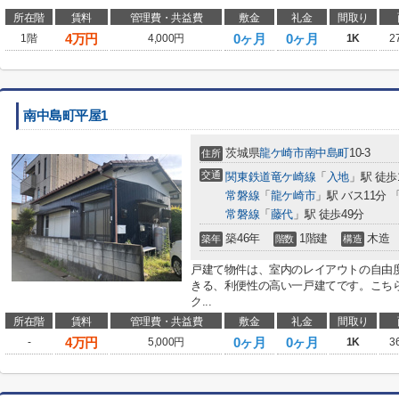
所在階
賃料
管理費・共益費
敷金
礼金
間取り
4
万円
0ヶ月
0ヶ月
1階
4,000円
1K
2
南中島町平屋1
茨城県
龍ケ崎市
南中島町
10-3
住所
交通
関東鉄道竜ケ崎線
「
入地
」駅 徒歩
常磐線
「
龍ケ崎市
」駅 バス11分 
常磐線
「
藤代
」駅 徒歩49分
築46年
1階建
木造
築年
階数
構造
戸建て物件は、室内のレイアウトの自由
きる、利便性の高い一戸建てです。こちら
ク...
所在階
賃料
管理費・共益費
敷金
礼金
間取り
4
万円
0ヶ月
0ヶ月
-
5,000円
1K
3