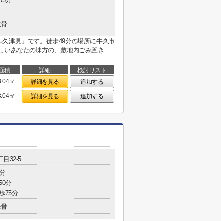
53分
鉄骨
久津見」です。徒歩49分の場所に牛久市
忙しいあなたの味方の、敷地内ごみ置き
面積
詳細
検討リスト
3.04㎡
詳細を見る
追加する
3.04㎡
詳細を見る
追加する
目32-5
2分
50分
歩75分
鉄骨