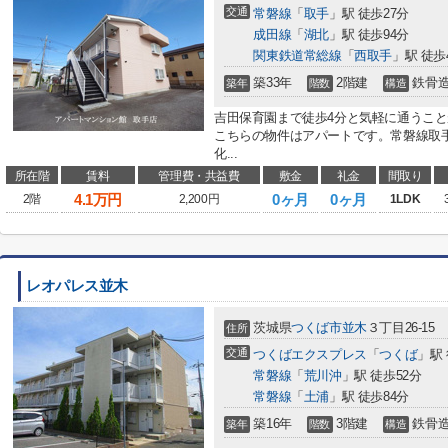
交通
常磐線
「
取手
」駅 徒歩27分
成田線
「
湖北
」駅 徒歩94分
関東鉄道常総線
「
西取手
」駅 徒歩
築33年
2階建
鉄骨
築年
階数
構造
吉田保育園まで徒歩4分と気軽に通うこ
こちらの物件はアパートです。常磐線取
化...
所在階
賃料
管理費・共益費
敷金
礼金
間取り
4.1
万円
0ヶ月
0ヶ月
2階
2,200円
1LDK
レオパレス並木
茨城県
つくば市
並木
３丁目26-15
住所
交通
つくばエクスプレス
「
つくば
」駅 
常磐線
「
荒川沖
」駅 徒歩52分
常磐線
「
土浦
」駅 徒歩84分
築16年
3階建
鉄骨
築年
階数
構造