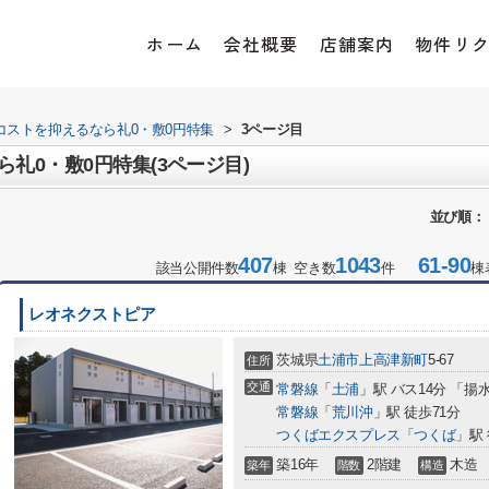
ホーム
会社概要
店舗案内
物件リ
コストを抑えるなら礼0・敷0円特集
>
3ページ目
礼0・敷0円特集(3ページ目)
並び順：
407
1043
61-90
該当公開件数
棟 空き数
件
棟
レオネクストピア
茨城県
土浦市
上高津新町
5-67
住所
交通
常磐線
「
土浦
」駅 バス14分 「揚
常磐線
「
荒川沖
」駅 徒歩71分
つくばエクスプレス
「
つくば
」駅 
築16年
2階建
木造
築年
階数
構造