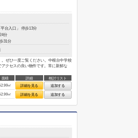
「平台入口」 停歩13分
24分
歩31分
造
」。ぜひ一度ご覧ください。中根台中学校
能でアクセスの良い物件です。常に新鮮な
面積
詳細
検討リスト
52.99㎡
詳細を見る
追加する
52.99㎡
詳細を見る
追加する