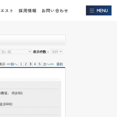
クエスト
採用情報
お問い合わせ
表示件数：
表示
<<前へ
1
2
3
4
5
次へ>>
最初
水機場」 停歩8分
徒歩94分