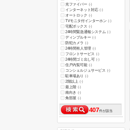
光ファイバー
(-)
インターネット対応
(-)
オートロック
(-)
TVモニタ付インターホン
(-)
宅配ボックス
(-)
24時間緊急通報システム
(-)
ディンプルキー
(-)
防犯カメラ
(-)
24時間有人管理
(-)
フロントサービス
(-)
24時間ゴミ出し可
(-)
住戸内覧可能
(-)
コンシェルジュサービス
(-)
駐車場あり
(-)
2階以上
(-)
最上階
(-)
南向き
(-)
角部屋
(-)
407
件が該当