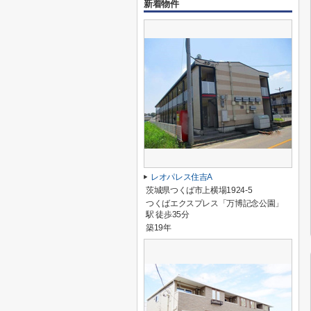
新着物件
レオパレス住吉A
茨城県つくば市上横場1924-5
つくばエクスプレス「万博記念公園」
駅 徒歩35分
築19年