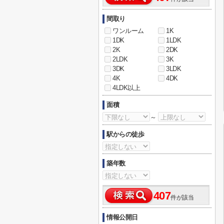
間取り
ワンルーム
1K
1DK
1LDK
2K
2DK
2LDK
3K
3DK
3LDK
4K
4DK
4LDK以上
面積
～
駅からの徒歩
築年数
407
件が該当
情報公開日