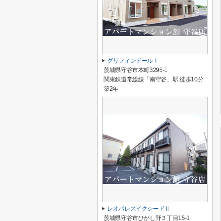
グリフィンドールⅠ
茨城県守谷市本町3295-1
関東鉄道常総線「南守谷」駅 徒歩10分
築2年
レオパレスイクシードⅡ
茨城県守谷市ひがし野３丁目15-1