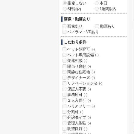
指定しない
本日
3日以内
1週間以内
画像・動画あり
画像あり
動画あり
パノラマ・VRあり
こだわり条件
ペット飼育可
(-)
ペット専用設備
(-)
楽器相談
(-)
陽当り良好
(-)
閑静な住宅地
(-)
デザイナーズ
(-)
リノベーション済
(-)
保証人不要
(-)
事務所可
(-)
２人入居可
(-)
バリアフリー
(-)
分割可
(-)
分譲タイプ
(-)
管理人常駐
(-)
眺望良好
(-)