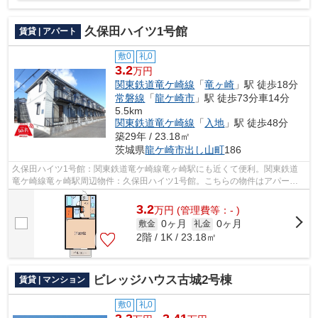
久保田ハイツ1号館
賃貸 | アパート
敷0
礼0
3.2
万円
関東鉄道竜ケ崎線
「
竜ヶ崎
」駅 徒歩18分
常磐線
「
龍ケ崎市
」駅 徒歩73分車14分
5.5km
関東鉄道竜ケ崎線
「
入地
」駅 徒歩48分
築29年 / 23.18㎡
茨城県
龍ケ崎市
出し山町
186
久保田ハイツ1号館：関東鉄道竜ケ崎線竜ヶ崎駅にも近くて便利。関東鉄道
竜ケ崎線竜ヶ崎駅周辺物件：久保田ハイツ1号館。こちらの物件はアパート
です。スタッフ一同、気持ちを込めてお...
3.2
万
円
(管理費等：- )
0ヶ月
0ヶ月
敷金
礼金
2階 / 1K / 23.18㎡
ビレッジハウス古城2号棟
賃貸 | マンション
敷0
礼0