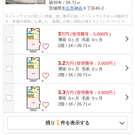
築35年 / 26.71㎡
茨城県
牛久市
神谷
６丁目40-2
ライトハウスⅡの詳しい情報。使い勝手の良いアパートでイチオシの物件で
す。冬場の換気にも適した、風通しの良い湿気が溜まりにくいアパートで
す。敷地内ごみ置き場付き物件です。常磐...
3
万
円
(管理費等：3,000円 )
0ヶ月
0ヶ月
敷金
礼金
1階 / 1K / 26.71㎡
3.2
万
円
(管理費等：3,000円 )
0ヶ月
0ヶ月
敷金
礼金
2階 / 1K / 26.71㎡
3.3
万
円
(管理費等：3,000円 )
0ヶ月
0ヶ月
敷金
礼金
2階 / 1K / 26.71㎡
1
残り
件を表示する