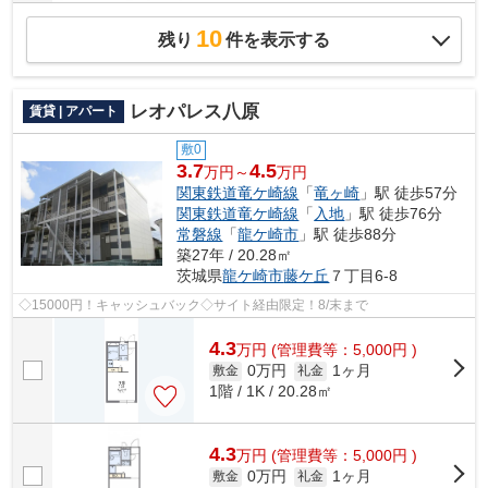
10
残り
件を表示する
レオパレス八原
賃貸 | アパート
敷0
3.7
4.5
万円～
万円
関東鉄道竜ケ崎線
「
竜ヶ崎
」駅 徒歩57分
関東鉄道竜ケ崎線
「
入地
」駅 徒歩76分
常磐線
「
龍ケ崎市
」駅 徒歩88分
築27年 / 20.28㎡
茨城県
龍ケ崎市
藤ケ丘
７丁目6-8
◇15000円！キャッシュバック◇サイト経由限定！8/末まで
4.3
万
円
(管理費等：5,000円 )
0万円
1ヶ月
敷金
礼金
1階 / 1K / 20.28㎡
4.3
万
円
(管理費等：5,000円 )
0万円
1ヶ月
敷金
礼金