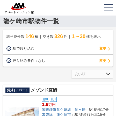
龍ケ崎市駅物件一覧
146
326
1～30
該当物件数
棟
空き数
件
棟を表示
駅で絞り込む
変更
変更
絞り込み条件：
なし
メゾンド直鮒
賃貸 | アパート
敷0
礼0
1.9
万円
関東鉄道竜ケ崎線
「
竜ヶ崎
」駅 徒歩17分
常磐線
「
龍ケ崎市
」駅 徒歩77分車15分