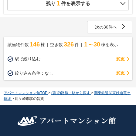
1
残り
件を表示する
次の30件へ
146
326
1～30
該当物件数
棟
空き数
件
棟を表示
駅で絞り込む
変更
変更
絞り込み条件：
なし
アパートマンション館TOP
>
(賃貸)路線・駅から探す
>
関東鉄道関東鉄道竜ケ
崎線
>
龍ケ崎市駅の賃貸