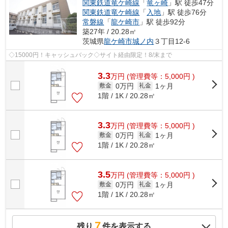
関東鉄道竜ケ崎線
「
竜ヶ崎
」駅 徒歩47分
関東鉄道竜ケ崎線
「
入地
」駅 徒歩76分
常磐線
「
龍ケ崎市
」駅 徒歩92分
築27年 / 20.28㎡
茨城県
龍ケ崎市
城ノ内
３丁目12-6
◇15000円！キャッシュバック◇サイト経由限定！8/末まで
3.3
万
円
(管理費等：5,000円 )
0万円
1ヶ月
敷金
礼金
1階 / 1K / 20.28㎡
3.3
万
円
(管理費等：5,000円 )
0万円
1ヶ月
敷金
礼金
1階 / 1K / 20.28㎡
3.5
万
円
(管理費等：5,000円 )
0万円
1ヶ月
敷金
礼金
1階 / 1K / 20.28㎡
7
残り
件を表示する