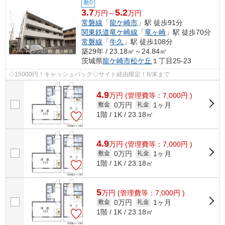
敷0
3.7
5.2
万円～
万円
常磐線
「
龍ケ崎市
」駅 徒歩91分
関東鉄道竜ケ崎線
「
竜ヶ崎
」駅 徒歩70分
常磐線
「
牛久
」駅 徒歩108分
築29年 / 23.18㎡～24.84㎡
茨城県
龍ケ崎市
松ケ丘
１丁目25-23
◇15000円！キャッシュバック◇サイト経由限定！8/末まで
4.9
万
円
(管理費等：7,000円 )
0万円
1ヶ月
敷金
礼金
1階 / 1K / 23.18㎡
4.9
万
円
(管理費等：7,000円 )
0万円
1ヶ月
敷金
礼金
1階 / 1K / 23.18㎡
5
万
円
(管理費等：7,000円 )
0万円
1ヶ月
敷金
礼金
1階 / 1K / 23.18㎡