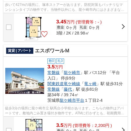
歩いて427mの場所に、塚本ストアーがあります。防犯対策もバッチリなマ
ンションタイプの物件です。当物件以外にも、龍ケ崎市内にはさまざまな物
件がございます。他の物件も見てみたい...
3.45
万
円
(管理費等：- )
0ヶ月
0ヶ月
敷金
礼金
3階 / 2K / 28.98㎡
エスポワールＭ
賃貸 | アパート
敷0
礼0
3.5
万円
常磐線
「
龍ケ崎市
」駅 バス12分 「平台
入口」 停歩9分
関東鉄道竜ケ崎線
「
竜ヶ崎
」駅 徒歩31分
常磐線
「
藤代
」駅 徒歩81分
築34年 / 39.74㎡
茨城県
龍ケ崎市
平台
１丁目2-4
徒歩3分の場所に龍ケ崎市立 馴馬台小学校があります。こちらの物件はアパ
ートです。敷地内ごみ置き場付き物件です。ATMに行かずとも、初期費用や
家賃をカードで決済できます。龍ケ崎市...
3.5
万
円
(管理費等：2,200円 )
0ヶ月
0ヶ月
敷金
礼金