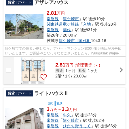
アザレアハウス
賃貸 | アパート
2.81
万円
常磐線
「
龍ケ崎市
」駅 徒歩10分
関東鉄道竜ケ崎線
「
入地
」駅 徒歩28分
常磐線
「
藤代
」駅 徒歩31分
築26年 / 20.00㎡
茨城県
龍ケ崎市
川原代町
1043-16
龍ケ崎市での住まい探しなら、アパートマンション館(株)龍ヶ崎店がお手伝
いいたします。ご要望やこだわりなどございましたら、ryuugasaki@apa-
to.co.jpにてお申し付け下さい。お部屋探...
2.81
万
円
(管理費等：- )
1ヶ月
1ヶ月
敷金
礼金
2階 / 1K / 20.00㎡
ライトハウスⅡ
賃貸 | アパート
敷0
礼0
3
3.3
万円～
万円
常磐線
「
牛久
」駅 徒歩23分
常磐線
「
龍ケ崎市
」駅 徒歩62分
常磐線
「
ひたち野うしく
」駅 徒歩66分