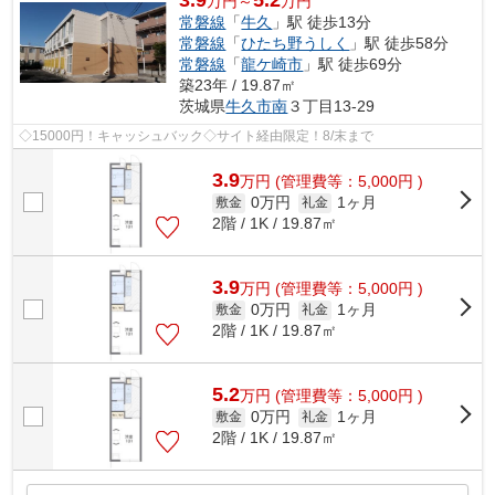
万円～
万円
常磐線
「
牛久
」駅 徒歩13分
常磐線
「
ひたち野うしく
」駅 徒歩58分
常磐線
「
龍ケ崎市
」駅 徒歩69分
築23年 / 19.87㎡
茨城県
牛久市
南
３丁目13-29
◇15000円！キャッシュバック◇サイト経由限定！8/末まで
3.9
万
円
(管理費等：5,000円 )
0万円
1ヶ月
敷金
礼金
2階 / 1K / 19.87㎡
3.9
万
円
(管理費等：5,000円 )
0万円
1ヶ月
敷金
礼金
2階 / 1K / 19.87㎡
5.2
万
円
(管理費等：5,000円 )
0万円
1ヶ月
敷金
礼金
2階 / 1K / 19.87㎡