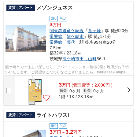
メゾンジュネス
賃貸 | アパート
敷0
礼0
3
万円
関東鉄道竜ケ崎線
「
竜ヶ崎
」駅 徒歩20分
常磐線
「
龍ケ崎市
」駅 徒歩71分
常磐線
「
藤代
」駅 徒歩99分車20分
7.5km
築32年 / 23.18㎡
茨城県
龍ケ崎市
出し山町
56-1
龍ケ崎市での住まい探しなら、アパートマンション館(株)龍ヶ崎店がお手伝
いいたします。ご要望やこだわりなどございましたら、ryuugasaki@apa-
to.co.jpにてお申し付け下さい。お部屋探...
3
万
円
(管理費等：2,000円 )
0ヶ月
0ヶ月
敷金
礼金
1階 / 1K / 23.18㎡
ライトハウスI
賃貸 | アパート
敷0
礼0
3
3.2
万円～
万円