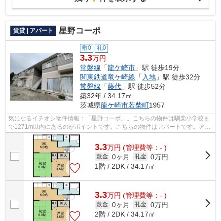
星野コーポ
賃貸 | アパート
敷0
礼0
3.3
万円
常磐線
「
龍ケ崎市
」駅 徒歩19分
関東鉄道竜ケ崎線
「
入地
」駅 徒歩32分
常磐線
「
藤代
」駅 徒歩52分
築32年 / 34.17㎡
茨城県
龍ケ崎市
若柴町
1957
気になるイチオシ物件情報：「星野コーポ」。こちらの物件は馴柴小学校ま
で1271m以内にあるのがポイントです。こちらの物件はアパートです。アパ
ートマンション館 龍ヶ崎店への来店予...
3.3
万
円
(管理費等：- )
0ヶ月
0万円
敷金
礼金
1階 / 2DK / 34.17㎡
3.3
万
円
(管理費等：- )
0ヶ月
0万円
敷金
礼金
2階 / 2DK / 34.17㎡