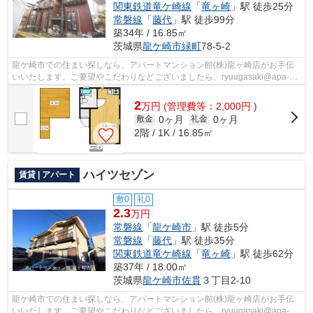
関東鉄道竜ケ崎線
「
竜ヶ崎
」駅 徒歩25分
常磐線
「
藤代
」駅 徒歩99分
築34年 / 16.85㎡
茨城県
龍ケ崎市
緑町
78-5-2
龍ケ崎市での住まい探しなら、アパートマンション館(株)龍ヶ崎店がお手伝
いいたします。ご要望やこだわりなどございましたら、ryuugasaki@apa-
to.co.jpにてお申し付け下さい。お部屋探...
2
万
円
(管理費等：2,000円 )
0ヶ月
0ヶ月
敷金
礼金
2階 / 1K / 16.85㎡
ハイツセゾン
賃貸 | アパート
敷0
礼0
2.3
万円
常磐線
「
龍ケ崎市
」駅 徒歩5分
常磐線
「
藤代
」駅 徒歩35分
関東鉄道竜ケ崎線
「
竜ヶ崎
」駅 徒歩62分
築37年 / 18.00㎡
茨城県
龍ケ崎市
佐貫
３丁目2-10
龍ケ崎市での住まい探しなら、アパートマンション館(株)龍ヶ崎店がお手伝
いいたします。ご要望やこだわりなどございましたら、ryuugasaki@apa-