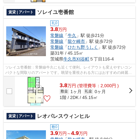
ソレイユ壱番館
賃貸 | アパート
礼0
3.8
万円
常磐線
「
牛久
」駅 徒歩21分
常磐線
「
龍ケ崎市
」駅 徒歩72分
常磐線
「
ひたち野うしく
」駅 徒歩72分
築31年 / 45.15㎡
茨城県
牛久市
刈谷町
５丁目116-4
ソレイユ壱番館：常磐線牛久にも近くて便利。レイアウトも変えやすいコン
パクトな間取りのアパートです。眺望を重視される方にはおすすめの綺麗な
景色が楽しめる最上階の物件です。常...
3.8
万
円
(管理費等：2,000円 )
1ヶ月
0ヶ月
敷金
礼金
1階 / 2DK / 45.15㎡
レオパレスウィンヒル
賃貸 | アパート
敷0
3.9
4.9
万円～
万円