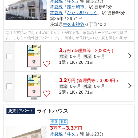
常磐線
「
牛久
」駅 徒歩23分
常磐線
「
龍ケ崎市
」駅 徒歩62分
常磐線
「
ひたち野うしく
」駅 徒歩66分
築35年 / 26.71㎡
茨城県
牛久市
神谷
６丁目40-2
毎月の支払いでおすすめにポイントが貯まる。家賃のカード払いが可能で
す。こちらの物件はアパートです。風通しが良好なので、夏も涼しい風がは
いってきます。今から物件をお探しにな...
3
万
円
(管理費等：3,000円 )
0ヶ月
0ヶ月
敷金
礼金
1階 / 1K / 26.71㎡
3.2
万
円
(管理費等：3,000円 )
0ヶ月
0ヶ月
敷金
礼金
2階 / 1K / 26.71㎡
ライトハウス
賃貸 | アパート
敷0
礼0
3
3.3
万円～
万円
常磐線
「
牛久
」駅 徒歩23分