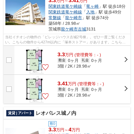
3.3
3.41
万円～
万円
関東鉄道竜ケ崎線
「
竜ヶ崎
」駅 徒歩18分
関東鉄道竜ケ崎線
「
入地
」駅 徒歩49分
常磐線
「
龍ケ崎市
」駅 徒歩74分
築58年 / 28.98㎡
茨城県
龍ケ崎市
古城
3131
当社イチオシの物件の「ビレッジハウス古城2号棟」。ぜひ一度ご覧くださ
い。こちらの物件から427m以内に「塚本ストアー」があります。こちらの
物件はマンションです。関東鉄道竜ケ崎線...
3.3
万
円
(管理費等：- )
0ヶ月
0ヶ月
敷金
礼金
3階 / 2K / 28.98㎡
3.41
万
円
(管理費等：- )
0ヶ月
0ヶ月
敷金
礼金
3階 / 2K / 28.98㎡
レオパレス城ノ内
賃貸 | アパート
敷0
3.3
4
万円～
万円