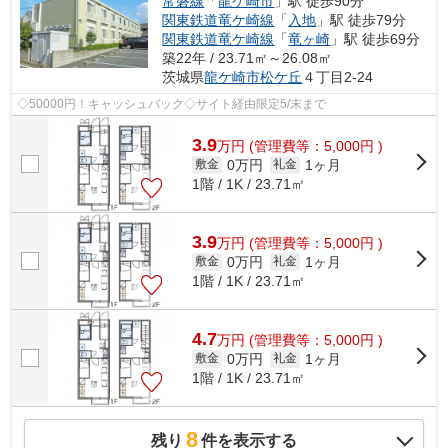
常磐線
「
龍ケ崎市
」駅 徒歩90分
関東鉄道竜ケ崎線
「
入地
」駅 徒歩79分
関東鉄道竜ケ崎線
「
竜ヶ崎
」駅 徒歩69分
築22年 / 23.71㎡～26.08㎡
茨城県
龍ケ崎市
松ケ丘
４丁目2-24
◇50000円！キャッシュバック◇サイト経由限定5/末まで
3.9
万
円
(管理費等：5,000円 )
0万円
1ヶ月
敷金
礼金
1階 / 1K / 23.71㎡
3.9
万
円
(管理費等：5,000円 )
0万円
1ヶ月
敷金
礼金
1階 / 1K / 23.71㎡
4.7
万
円
(管理費等：5,000円 )
0万円
1ヶ月
敷金
礼金
1階 / 1K / 23.71㎡
8
残り
件を表示する