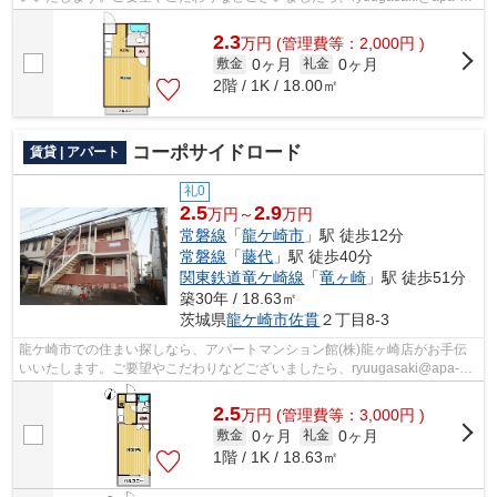
to.co.jpにてお申し付け下さい。お部屋探...
2.3
万
円
(管理費等：2,000円 )
0ヶ月
0ヶ月
敷金
礼金
2階 / 1K / 18.00㎡
コーポサイドロード
賃貸 | アパート
礼0
2.5
2.9
万円～
万円
常磐線
「
龍ケ崎市
」駅 徒歩12分
常磐線
「
藤代
」駅 徒歩40分
関東鉄道竜ケ崎線
「
竜ヶ崎
」駅 徒歩51分
築30年 / 18.63㎡
茨城県
龍ケ崎市
佐貫
２丁目8-3
龍ケ崎市での住まい探しなら、アパートマンション館(株)龍ヶ崎店がお手伝
いいたします。ご要望やこだわりなどございましたら、ryuugasaki@apa-
to.co.jpにてお申し付け下さい。お部屋探...
2.5
万
円
(管理費等：3,000円 )
0ヶ月
0ヶ月
敷金
礼金
1階 / 1K / 18.63㎡