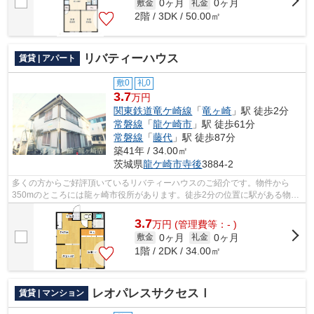
0ヶ月
0ヶ月
敷金
礼金
2階 / 3DK / 50.00㎡
リバティーハウス
賃貸 | アパート
敷0
礼0
3.7
万円
関東鉄道竜ケ崎線
「
竜ヶ崎
」駅 徒歩2分
常磐線
「
龍ケ崎市
」駅 徒歩61分
常磐線
「
藤代
」駅 徒歩87分
築41年 / 34.00㎡
茨城県
龍ケ崎市
寺後
3884-2
多くの方からご好評頂いているリバティーハウスのご紹介です。物件から
350mのところには龍ヶ崎市役所があります。徒歩2分の位置に駅がある物件
です。使い勝手の良いアパートでイチオシ...
3.7
万
円
(管理費等：- )
0ヶ月
0ヶ月
敷金
礼金
1階 / 2DK / 34.00㎡
レオパレスサクセスⅠ
賃貸 | マンション