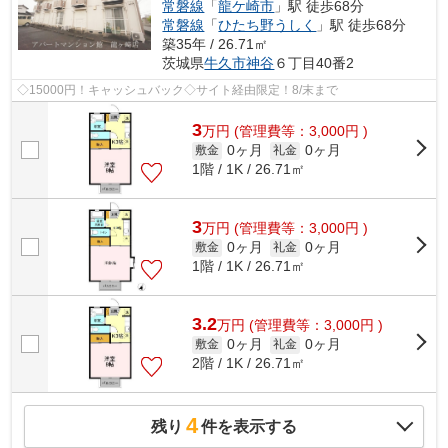
常磐線
「
龍ケ崎市
」駅 徒歩68分
常磐線
「
ひたち野うしく
」駅 徒歩68分
築35年 / 26.71㎡
茨城県
牛久市
神谷
６丁目40番2
◇15000円！キャッシュバック◇サイト経由限定！8/末まで
3
万
円
(管理費等：3,000円 )
0ヶ月
0ヶ月
敷金
礼金
1階 / 1K / 26.71㎡
3
万
円
(管理費等：3,000円 )
0ヶ月
0ヶ月
敷金
礼金
1階 / 1K / 26.71㎡
3.2
万
円
(管理費等：3,000円 )
0ヶ月
0ヶ月
敷金
礼金
2階 / 1K / 26.71㎡
4
残り
件を表示する