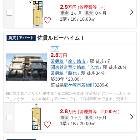
2.9
万
円
(管理費等：- )
1ヶ月
0ヶ月
敷金
礼金
2階 / 1K / 18.63㎡
佐貫ルビーハイムⅠ
賃貸 | アパート
礼0
2.8
万円
常磐線
「
龍ケ崎市
」駅 徒歩7分
関東鉄道竜ケ崎線
「
入地
」駅 徒歩28分
常磐線
「
藤代
」駅 徒歩34分
築30年 / 20.00㎡
茨城県
龍ケ崎市
若柴町
3289-6
朝に慌てることなく行動するために駅から徒歩7分の駅近アパートはいかが
でしょうか。こちらの物件はアパートです。2沿線利用ができる、交通の便
の良い物件です。アパートマンション館...
2.8
万
円
(管理費等：2,000円 )
1ヶ月
0ヶ月
敷金
礼金
1階 / 1K / 20.00㎡