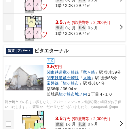
1階 / 2DK / 39.74㎡
3.5
万
円
(管理費等：2,200円 )
0ヶ月
0ヶ月
敷金
礼金
1階 / 2DK / 39.74㎡
ビタエターナル
賃貸 | アパート
礼0
3.5
万円
関東鉄道竜ケ崎線
「
竜ヶ崎
」駅 徒歩39分
関東鉄道竜ケ崎線
「
入地
」駅 徒歩68分
常磐線
「
龍ケ崎市
」駅 徒歩84分
築36年 / 36.04㎡
茨城県
龍ケ崎市
城ノ内
２丁目４-１０
龍ケ崎市での住まい探しなら、アパートマンション館(株)龍ヶ崎店がお手伝
いいたします。ご要望やこだわりなどございましたら、ryuugasaki@apa-
to.co.jpにてお申し付け下さい。お部屋探...
3.5
万
円
(管理費等：2,000円 )
1ヶ月
0ヶ月
敷金
礼金