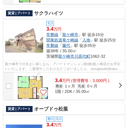
サクラハイツ
賃貸 | アパート
礼0
3.4
万円
常磐線
「
龍ケ崎市
」駅 徒歩15分
関東鉄道竜ケ崎線
「
入地
」駅 徒歩25分
常磐線
「
藤代
」駅 徒歩35分
築38年 / 35.00㎡
茨城県
龍ケ崎市
川原代町
1062-32
龍ケ崎市での住まい探しなら、アパートマンション館(株)龍ヶ崎店がお手伝
いいたします。ご要望やこだわりなどございましたら、ryuugasaki@apa-
to.co.jpにてお申し付け下さい。お部屋探...
3.4
万
円
(管理費等：3,000円 )
1ヶ月
0ヶ月
敷金
礼金
1階 / 2DK / 35.00㎡
オーブドゥ松葉
賃貸 | アパート
敷0
礼0
3.4
万円