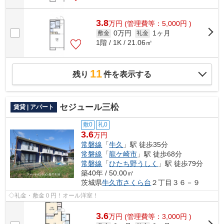
3.8
万
円
(管理費等：5,000円 )
0万円
1ヶ月
敷金
礼金
1階 / 1K / 21.06㎡
11
残り
件を表示する
セジュール三松
賃貸 | アパート
敷0
礼0
3.6
万円
常磐線
「
牛久
」駅 徒歩35分
常磐線
「
龍ケ崎市
」駅 徒歩68分
常磐線
「
ひたち野うしく
」駅 徒歩79分
築40年 / 50.00㎡
茨城県
牛久市
さくら台
２丁目３６－９
◇礼金・敷金０円！オール洋室！
3.6
万
円
(管理費等：3,000円 )