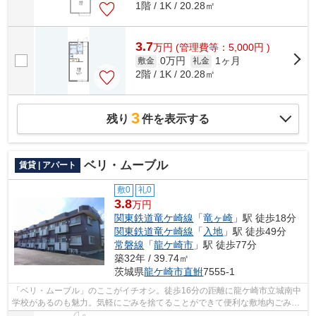
1階 / 1K / 20.28㎡
3.7
万
円
(管理費等：5,000円 )
0万円
1ヶ月
敷金
礼金
2階 / 1K / 20.28㎡
3
残り
件を表示する
ベリ・ムーブル
賃貸 | アパート
敷0
礼0
3.8
万円
関東鉄道竜ケ崎線
「
竜ヶ崎
」駅 徒歩18分
関東鉄道竜ケ崎線
「
入地
」駅 徒歩49分
常磐線
「
龍ケ崎市
」駅 徒歩77分
築32年 / 39.74㎡
茨城県
龍ケ崎市
直鮒
7555-1
「ベリ・ムーブル」のここがイチオシ。徒歩16分の距離に龍ケ崎市立城南中
学校があるのも魅力。気軽にごみを捨てることができて便利な敷地内ごみ置
き場つきの物件です。ATMに行かずとも...