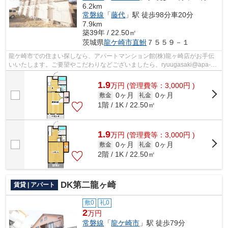
6.2km
常磐線
「
藤代
」駅 徒歩98分車20分
7.9km
築39年 / 22.50㎡
茨城県
龍ケ崎市
直鮒
７５５９－１
龍ケ崎市での住まい探しなら、アパートマンション館(株)龍ヶ崎店がお手伝
いいたします。ご要望やこだわりなどございましたら、ryuugasaki@apa-
to.co.jpにてお申し付け下さい。お部屋探...
1.9
万
円
(管理費等：3,000円 )
0ヶ月
0ヶ月
敷金
礼金
1階 / 1K / 22.50㎡
1.9
万
円
(管理費等：3,000円 )
0ヶ月
0ヶ月
敷金
礼金
2階 / 1K / 22.50㎡
DK第二龍ヶ崎
賃貸 | アパート
敷0
礼0
2
万円
常磐線
「
龍ケ崎市
」駅 徒歩79分