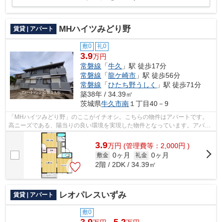
MHハイツみどり野
賃貸 | アパート
敷0
礼0
3.9
万円
常磐線
「
牛久
」駅 徒歩17分
常磐線
「
龍ケ崎市
」駅 徒歩56分
常磐線
「
ひたち野うしく
」駅 徒歩71分
築38年 / 34.39㎡
茨城県
牛久市
南
１丁目40－9
「MHハイツみどり野」のここがイチオシ。こちらの物件はアパートです。
高ニーズである、陽当りの良い環境を実現した物件となっています。アパー
トマンション館 牛久店には、牛久市エ...
3.9
万
円
(管理費等：2,000円 )
0ヶ月
0ヶ月
敷金
礼金
2階 / 2DK / 34.39㎡
レオパレスいずみ
賃貸 | アパート
敷0
3.9
5.2