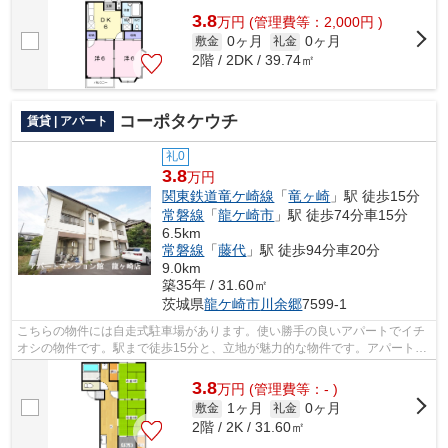
3.8
万
円
(管理費等：2,000円 )
0ヶ月
0ヶ月
敷金
礼金
2階 / 2DK / 39.74㎡
コーポタケウチ
賃貸 | アパート
礼0
3.8
万円
関東鉄道竜ケ崎線
「
竜ヶ崎
」駅 徒歩15分
常磐線
「
龍ケ崎市
」駅 徒歩74分車15分
6.5km
常磐線
「
藤代
」駅 徒歩94分車20分
9.0km
築35年 / 31.60㎡
茨城県
龍ケ崎市
川余郷
7599-1
こちらの物件には自走式駐車場があります。使い勝手の良いアパートでイチ
オシの物件です。駅まで徒歩15分と、立地が魅力的な物件です。アパートマ
ンション館 龍ヶ崎店が紹介する関東...
3.8
万
円
(管理費等：- )
1ヶ月
0ヶ月
敷金
礼金
2階 / 2K / 31.60㎡