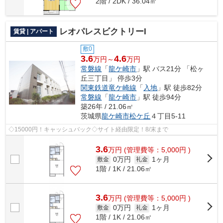
2階 / 2DK / 36.04㎡
レオパレスビクトリーI
賃貸 | アパート
敷0
3.6
4.6
万円～
万円
常磐線
「
龍ケ崎市
」駅 バス21分 「松ヶ
丘三丁目」 停歩3分
関東鉄道竜ケ崎線
「
入地
」駅 徒歩82分
常磐線
「
龍ケ崎市
」駅 徒歩94分
築26年 / 21.06㎡
茨城県
龍ケ崎市
松ケ丘
４丁目5-11
◇15000円！キャッシュバック◇サイト経由限定！8/末まで
3.6
万
円
(管理費等：5,000円 )
0万円
1ヶ月
敷金
礼金
1階 / 1K / 21.06㎡
3.6
万
円
(管理費等：5,000円 )
0万円
1ヶ月
敷金
礼金
1階 / 1K / 21.06㎡