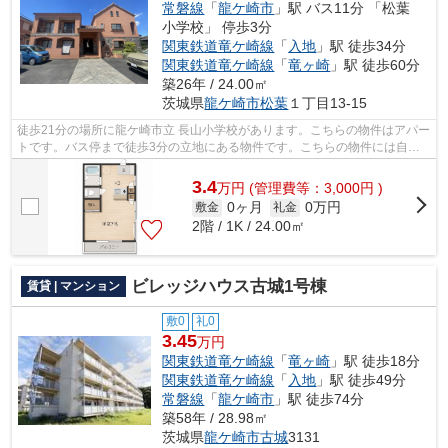
常磐線
「
龍ケ崎市
」駅 バス11分 「松葉
小学校」 停歩3分
関東鉄道竜ケ崎線
「
入地
」駅 徒歩34分
関東鉄道竜ケ崎線
「
竜ヶ崎
」駅 徒歩60分
築26年 / 24.00㎡
茨城県
龍ケ崎市
松葉
１丁目13-15
徒歩21分の場所に龍ケ崎市立 長山小学校があります。こちらの物件はアパー
トです。バス停まで徒歩3分の立地にある物件です。こちらの物件には自走
式駐車場があります。メールアドレスr...
3.4
万
円
(管理費等：3,000円 )
0ヶ月
0万円
敷金
礼金
2階 / 1K / 24.00㎡
ビレッジハウス古城1号棟
賃貸 | マンション
敷0
礼0
3.45
万円
関東鉄道竜ケ崎線
「
竜ヶ崎
」駅 徒歩18分
関東鉄道竜ケ崎線
「
入地
」駅 徒歩49分
常磐線
「
龍ケ崎市
」駅 徒歩74分
築58年 / 28.98㎡
茨城県
龍ケ崎市
古城
3131