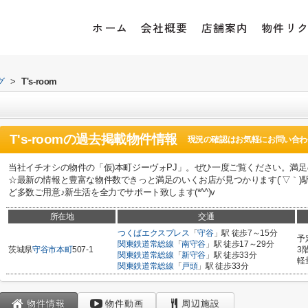
ホーム
会社概要
店舗案内
物件リ
グ
>
T's-room
T's-room
の過去掲載物件情報
現況の確認はお気軽にお問い合わ
当社イチオシの物件の「仮)本町ジーヴォPJ」。ぜひ一度ご覧ください。満
☆最新の情報と豊富な物件数できっと満足のいくお店が見つかります(´▽｀)
ど多数ご用意♪新生活を全力でサポート致します(*^^)v
所在地
交通
つくばエクスプレス
「
守谷
」駅 徒歩7～15分
予
関東鉄道常総線
「
南守谷
」駅 徒歩17～29分
茨城県
守谷市
本町
507-1
3
関東鉄道常総線
「
新守谷
」駅 徒歩33分
軽
関東鉄道常総線
「
戸頭
」駅 徒歩33分
物件情報
物件動画
周辺施設