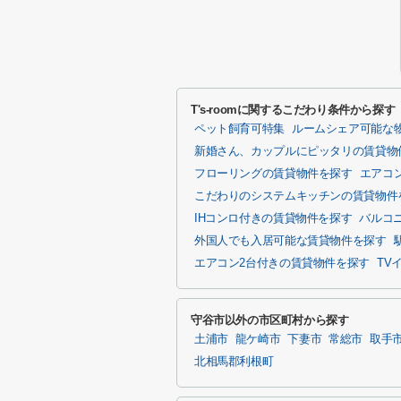
T's-roomに関するこだわり条件から探す
ペット飼育可特集
ルームシェア可能な
新婚さん、カップルにピッタリの賃貸物
フローリングの賃貸物件を探す
エアコ
こだわりのシステムキッチンの賃貸物件
IHコンロ付きの賃貸物件を探す
バルコ
外国人でも入居可能な賃貸物件を探す
エアコン2台付きの賃貸物件を探す
TV
守谷市以外の市区町村から探す
土浦市
龍ケ崎市
下妻市
常総市
取手
北相馬郡利根町