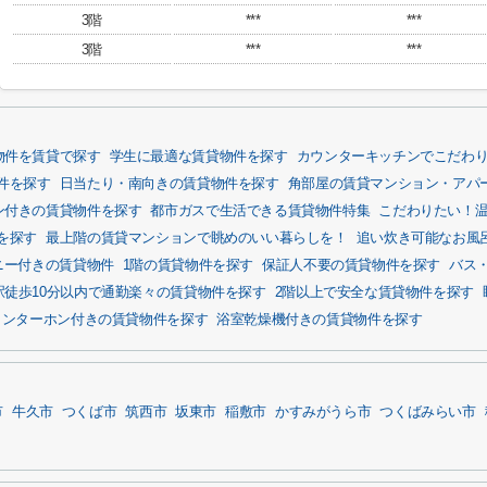
3階
***
***
3階
***
***
物件を賃貸で探す
学生に最適な賃貸物件を探す
カウンターキッチンでこだわ
件を探す
日当たり・南向きの賃貸物件を探す
角部屋の賃貸マンション・アパ
ン付きの賃貸物件を探す
都市ガスで生活できる賃貸物件特集
こだわりたい！
を探す
最上階の賃貸マンションで眺めのいい暮らしを！
追い炊き可能なお風
ニー付きの賃貸物件
1階の賃貸物件を探す
保証人不要の賃貸物件を探す
バス
駅徒歩10分以内で通勤楽々の賃貸物件を探す
2階以上で安全な賃貸物件を探す
インターホン付きの賃貸物件を探す
浴室乾燥機付きの賃貸物件を探す
市
牛久市
つくば市
筑西市
坂東市
稲敷市
かすみがうら市
つくばみらい市