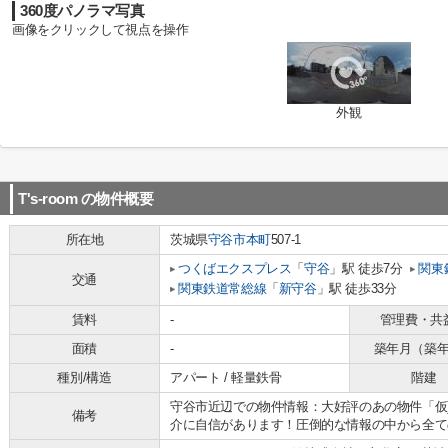
360度パノラマ写真
画像をクリックして視点を操作
外観
T's-room
の物件概要
所在地
茨城県
守谷市
本町
507-1
つくばエクスプレス
「
守谷
」駅 徒歩7分
関東
交通
関東鉄道常総線
「
新守谷
」駅 徒歩33分
賃料
-
管理費・共
面積
-
築年月（築
種別/構造
アパート / 軽量鉄骨
階建
守谷市近辺での物件情報：大好評のあの物件「仮
備考
介に自信があります！圧倒的な情報の中から全て