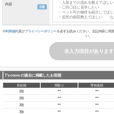
内容
任意
※
利用規約
及び
プライバシーポリシー
を必ずお読みください。左記内容に同
い。
未入力項目があります
T's-room
の過去に掲載したお部屋
所在階
間取り
専有面積
2階
***
***
2階
***
***
2階
***
***
3階
***
***