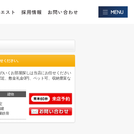
クエスト
採用情報
お問い合わせ
せください。
足のいくお部屋探しは当店にお任せください
駅近、敷金礼金0円、ペット可、収納豊富な
建物
定
階建
量鉄骨