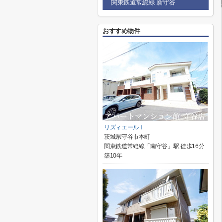
関東鉄道常総線 新守谷
おすすめ物件
リズィエールⅠ
茨城県守谷市本町
関東鉄道常総線「南守谷」駅 徒歩16分
築10年