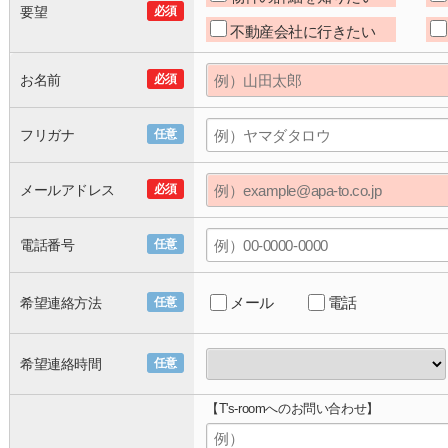
要望
必須
不動産会社に行きたい
お名前
必須
フリガナ
任意
メールアドレス
必須
電話番号
任意
メール
電話
希望連絡方法
任意
希望連絡時間
任意
【T's-roomへのお問い合わせ】