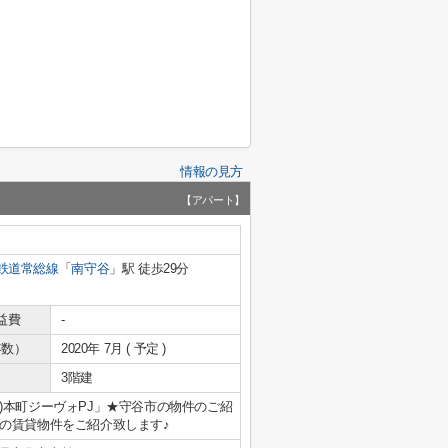
情報の見方
【アパート】
鉄道常総線
「
南守谷
」駅 徒歩29分
益費
-
年数）
2020年 7月 ( 予定 )
3階建
)本町ジーヴォPJ」★守谷市の物件のご紹
の賃貸物件をご紹介致します♪