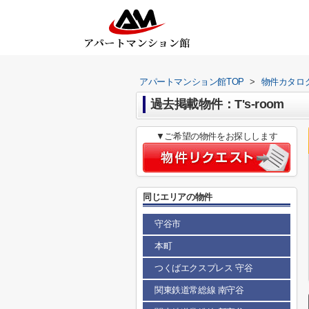
アパートマンション館TOP
>
物件カタロ
過去掲載物件：T's-room
▼ご希望の物件をお探しします
同じエリアの物件
守谷市
本町
つくばエクスプレス 守谷
関東鉄道常総線 南守谷