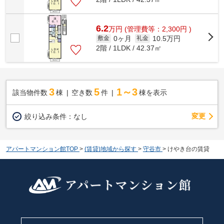
6.2
万
円
(管理費等：2,300円 )
0ヶ月
10.5万円
敷金
礼金
2階 / 1LDK / 42.37㎡
3
5
1～3
該当物件数
棟
空き数
件
棟を表示
変更
絞り込み条件：
なし
アパートマンション館TOP
>
(賃貸)地域から探す
>
守谷市
>
けやき台の賃貸