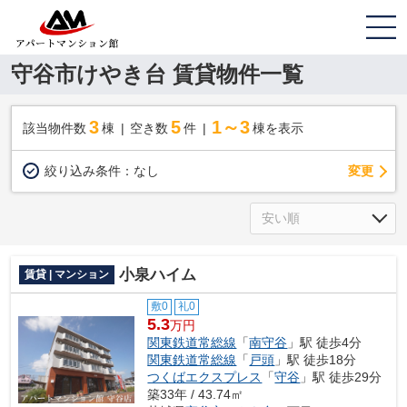
守谷市けやき台 賃貸物件一覧
3
5
1～3
該当物件数
棟
空き数
件
棟を表示
変更
絞り込み条件：
なし
小泉ハイム
賃貸 | マンション
敷0
礼0
5.3
万円
関東鉄道常総線
「
南守谷
」駅 徒歩4分
関東鉄道常総線
「
戸頭
」駅 徒歩18分
つくばエクスプレス
「
守谷
」駅 徒歩29分
築33年 / 43.74㎡