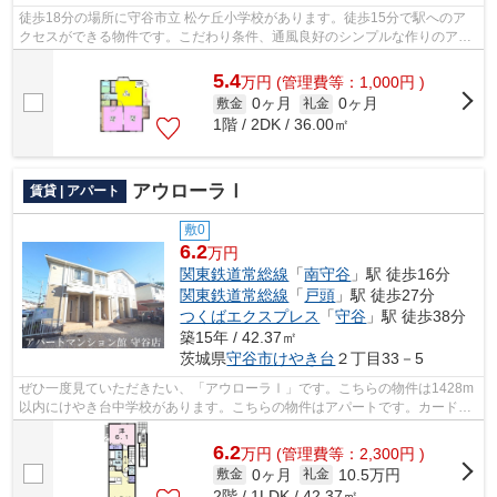
徒歩18分の場所に守谷市立 松ケ丘小学校があります。徒歩15分で駅へのア
クセスができる物件です。こだわり条件、通風良好のシンプルな作りのアパ
ートです。気分が落ちた時には換気でリ...
5.4
万
円
(管理費等：1,000円 )
0ヶ月
0ヶ月
敷金
礼金
1階 / 2DK / 36.00㎡
アウローラⅠ
賃貸 | アパート
敷0
6.2
万円
関東鉄道常総線
「
南守谷
」駅 徒歩16分
関東鉄道常総線
「
戸頭
」駅 徒歩27分
つくばエクスプレス
「
守谷
」駅 徒歩38分
築15年 / 42.37㎡
茨城県
守谷市
けやき台
２丁目33－5
ぜひ一度見ていただきたい、「アウローラⅠ」です。こちらの物件は1428m
以内にけやき台中学校があります。こちらの物件はアパートです。カード決
済で手元にお金がなくても初期費用や家...
6.2
万
円
(管理費等：2,300円 )
0ヶ月
10.5万円
敷金
礼金
2階 / 1LDK / 42.37㎡