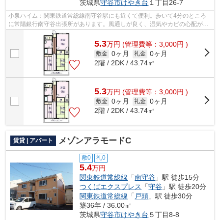
茨城県
守谷市
けやき台
１丁目26-7
小泉ハイム：関東鉄道常総線南守谷駅にも近くて便利。歩いて4分のところ
に常陽銀行南守谷出張所があります。風通しが良く、湿気やカビの心配が少
ない物件です。景色を眺めることには心...
5.3
万
円
(管理費等：3,000円 )
0ヶ月
0ヶ月
敷金
礼金
2階 / 2DK / 43.74㎡
5.3
万
円
(管理費等：3,000円 )
0ヶ月
0ヶ月
敷金
礼金
2階 / 2DK / 43.74㎡
メゾンアラモードC
賃貸 | アパート
敷0
礼0
5.4
万円
関東鉄道常総線
「
南守谷
」駅 徒歩15分
つくばエクスプレス
「
守谷
」駅 徒歩20分
関東鉄道常総線
「
戸頭
」駅 徒歩30分
築36年 / 36.00㎡
茨城県
守谷市
けやき台
５丁目8-8