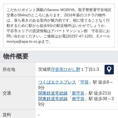
こだわりポイント満載のSereno MORIYA。取手警察署守谷地区
交番が384mのところにあります。2016年築のコチラの物件
は、落ち着きのある室内が魅力的です。朝に慌てることなく行
動するために駅から徒歩9分の駅近物件はいかがでしょうか。
守谷市エリアの賃貸情報はアパートマンション館 守谷店にお
問い合わせください。ご連絡はお電話0297-47-1281、Eメール
moriya@apa-to.co.jpまで。
物件概要
所在地
茨城県
守谷市
ひがし野
１丁目1-3
つくばエクスプレス
「
守谷
」駅 徒歩8～
9分
交通
関東鉄道常総線
「
新守谷
」駅 徒歩21分
関東鉄道常総線
「
南守谷
」駅 徒歩38～3
9分
賃料
-