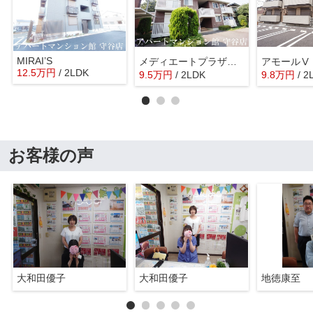
MIRAI’S
メディエートプラザ守谷百合ヶ丘
アモールⅤ
12.5
万
円
/ 2LDK
9.5
万
円
/ 2LDK
9.8
万
円
/ 2
お客様の声
大和田優子
大和田優子
地徳康至