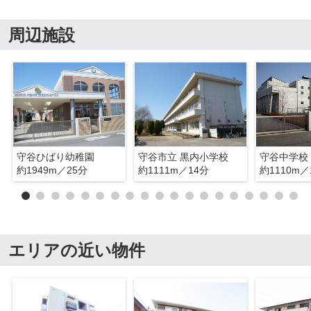
周辺施設
守谷ひばり幼稚園
守谷市立 黒内小学校
守谷中学校
約1949m／25分
約1111m／14分
約1110m／
エリアの近い物件