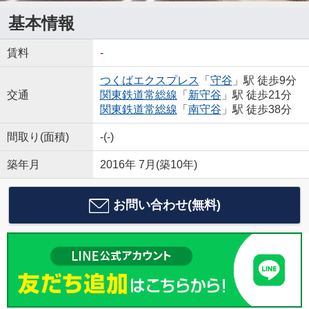
基本情報
賃料
-
つくばエクスプレス
「
守谷
」駅 徒歩9分
交通
関東鉄道常総線
「
新守谷
」駅 徒歩21分
関東鉄道常総線
「
南守谷
」駅 徒歩38分
間取り(面積)
-(-)
築年月
2016年 7月(築10年)
お問い合わせ(無料)