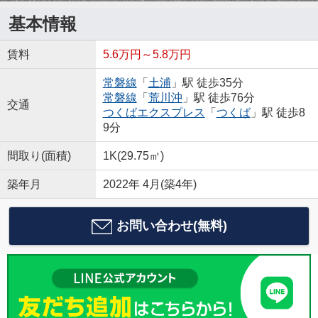
基本情報
賃料
5.6万円～5.8万円
常磐線
「
土浦
」駅 徒歩35分
常磐線
「
荒川沖
」駅 徒歩76分
交通
つくばエクスプレス
「
つくば
」駅 徒歩8
9分
間取り(面積)
1K(29.75㎡)
築年月
2022年 4月(築4年)
お問い合わせ(無料)