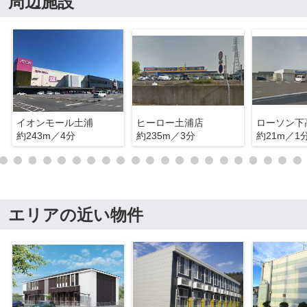
周辺施設
イオンモール土浦
ヒーロー土浦店
ローソン下
約243m／4分
約235m／3分
約21m／1
エリアの近い物件