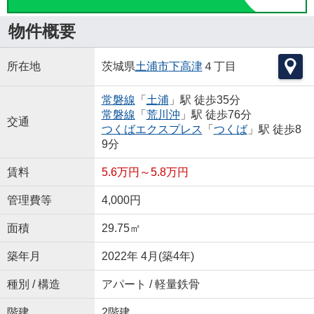
物件概要
所在地
茨城県
土浦市
下高津
４丁目
常磐線
「
土浦
」駅 徒歩35分
常磐線
「
荒川沖
」駅 徒歩76分
交通
つくばエクスプレス
「
つくば
」駅 徒歩8
9分
賃料
5.6万円～5.8万円
管理費等
4,000円
面積
29.75㎡
築年月
2022年 4月(築4年)
種別 / 構造
アパート / 軽量鉄骨
階建
2階建