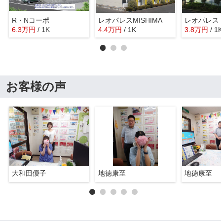
R・Nコーポ
レオパレスMISHIMA
レオパレス
6.3
万
円
/ 1K
4.4
万
円
/ 1K
3.8
万
円
/ 1
お客様の声
大和田優子
地徳康至
地徳康至