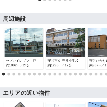
周辺施設
セブンイレブン 戸頭8丁目店
守谷市立 守谷小学校
守谷ひかり
約1892m／24分
約1295m／17分
約937m／1
エリアの近い物件