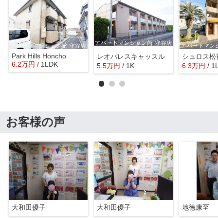
Park Hills Honcho
レオパレスキャッスル
シュロス松
6.2
万
円
/ 1LDK
5.5
万
円
/ 1K
6.3
万
円
/ 1
お客様の声
大和田優子
大和田優子
地徳康至