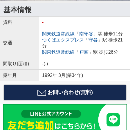
基本情報
賃料
-
関東鉄道常総線
「
南守谷
」駅 徒歩11分
つくばエクスプレス
「
守谷
」駅 徒歩21
交通
分
関東鉄道常総線
「
戸頭
」駅 徒歩26分
間取り(面積)
-(-)
築年月
1992年 3月(築34年)
お問い合わせ(無料)