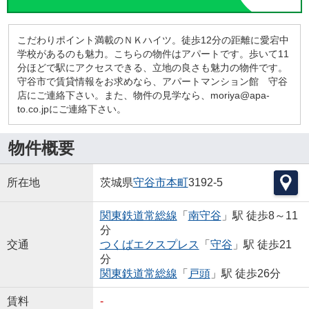
こだわりポイント満載のＮＫハイツ。徒歩12分の距離に愛宕中
学校があるのも魅力。こちらの物件はアパートです。歩いて11
分ほどで駅にアクセスできる、立地の良さも魅力の物件です。
守谷市で賃貸情報をお求めなら、アパートマンション館 守谷
店にご連絡下さい。また、物件の見学なら、moriya@apa-
to.co.jpにご連絡下さい。
物件概要
所在地
茨城県
守谷市
本町
3192-5
関東鉄道常総線
「
南守谷
」駅 徒歩8～11
分
交通
つくばエクスプレス
「
守谷
」駅 徒歩21
分
関東鉄道常総線
「
戸頭
」駅 徒歩26分
賃料
-