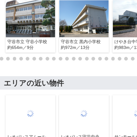
守谷市立 守谷小学校
守谷市立 黒内小学校
けやき台中
約654m／9分
約972m／13分
約983m／1
エリアの近い物件
レオパレスアムール
レオパレス守谷中央
サンモール