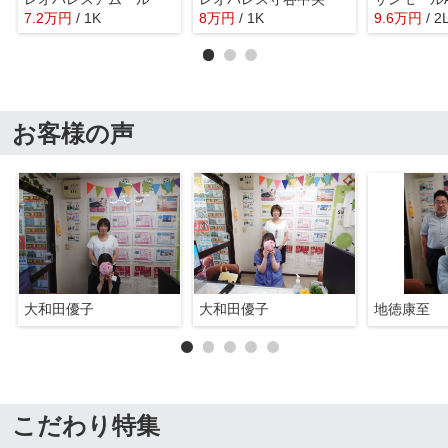
7.2
万
円
/ 1K
8
万
円
/ 1K
9.6
万
円
/ 2
お客様の声
大和田優子
大和田優子
地徳康至
こだわり特集