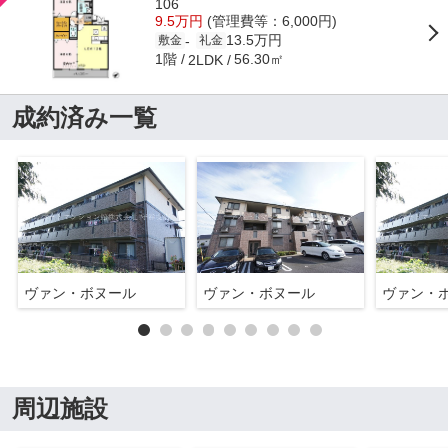
106
9.5万円
(管理費等：6,000円)
13.5万円
-
敷金
礼金
1階
56.30㎡
2LDK
成約済み一覧
ヴァン・ボヌール
ヴァン・ボヌール
ヴァン・
周辺施設