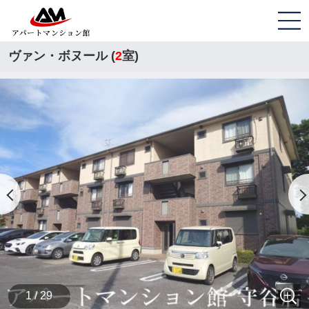
ヴァン・ボヌール (
2
室)
1 / 29