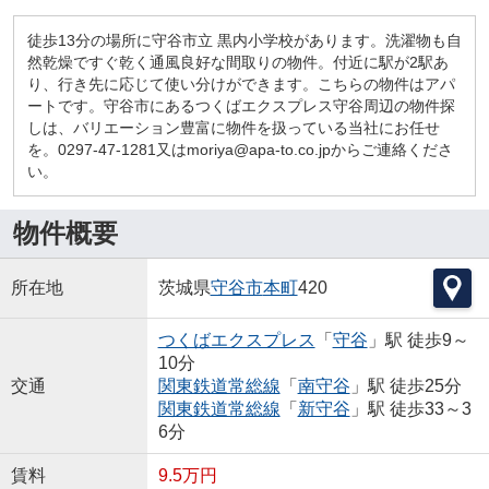
徒歩13分の場所に守谷市立 黒内小学校があります。洗濯物も自
然乾燥ですぐ乾く通風良好な間取りの物件。付近に駅が2駅あ
り、行き先に応じて使い分けができます。こちらの物件はアパ
ートです。守谷市にあるつくばエクスプレス守谷周辺の物件探
しは、バリエーション豊富に物件を扱っている当社にお任せ
を。0297-47-1281又はmoriya@apa-to.co.jpからご連絡くださ
い。
物件概要
所在地
茨城県
守谷市
本町
420
つくばエクスプレス
「
守谷
」駅 徒歩9～
10分
交通
関東鉄道常総線
「
南守谷
」駅 徒歩25分
関東鉄道常総線
「
新守谷
」駅 徒歩33～3
6分
賃料
9.5万円