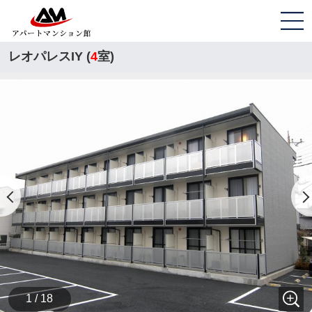
レオパレスIY (
4
室)
1 / 18