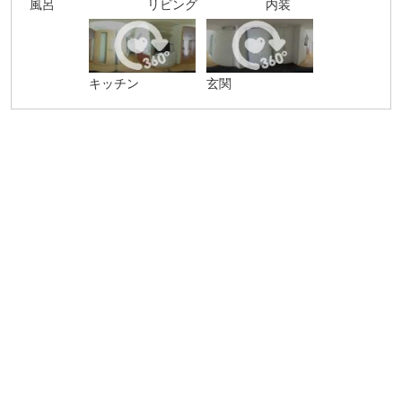
風呂
リビング
内装
キッチン
玄関