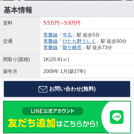
基本情報
賃料
5.5万円～5.9万円
常磐線
「
牛久
」駅 徒歩5分
交通
常磐線
「
ひたち野うしく
」駅 徒歩50分
常磐線
「
龍ケ崎市
」駅 徒歩73分
間取り(面積)
1K(20.81㎡)
築年月
2009年 1月(築17年)
お問い合わせ(無料)