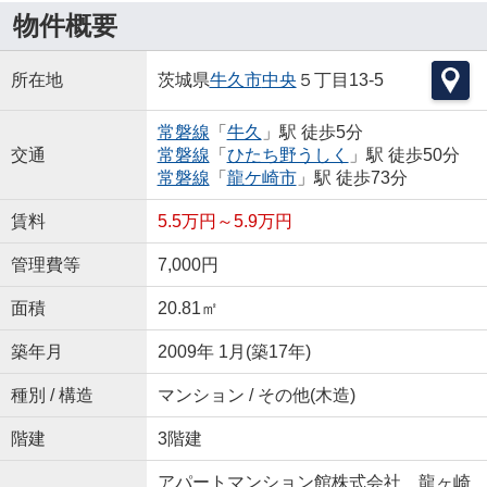
物件概要
所在地
茨城県
牛久市
中央
５丁目13-5
常磐線
「
牛久
」駅 徒歩5分
交通
常磐線
「
ひたち野うしく
」駅 徒歩50分
常磐線
「
龍ケ崎市
」駅 徒歩73分
賃料
5.5万円～5.9万円
管理費等
7,000円
面積
20.81㎡
築年月
2009年 1月(築17年)
種別 / 構造
マンション / その他(木造)
階建
3階建
アパートマンション館株式会社 龍ヶ崎