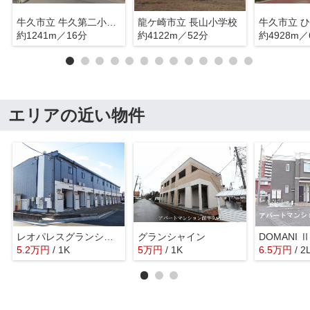
牛久市立 牛久第二小学校
龍ケ崎市立 長山小学校
約1241m／16分
約4122m／52分
約4928m／
エリアの近い物件
レオパレスグランシャリオ
グランシャイン
DOMANI Ⅱ
5.2
万
円
/ 1K
5
万
円
/ 1K
6.5
万
円
/ 2