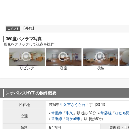
【外観】
コメント
360度パノラマ写真
画像をクリックして視点を操作
リビング
寝室
収納
レオパレスHYT
の物件概要
所在地
茨城県
牛久市
さくら台
１丁目33-13
常磐線
「
牛久
」駅 徒歩32分
常磐線
「
ひたち
交通
常磐線
「
龍ケ崎市
」駅 徒歩59分
賃料
5.1万円
管理費・共