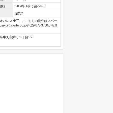
年数）
2004年 6月 ( 築22年 )
2階建
オパレスHYT」。こちらの物件はアパー
a-to.co.jpや029-878-3700から見
県牛久市栄町３丁目166