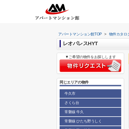
アパートマンション館TOP
>
物件カタロ
レオパレスHYT
▼ご希望の物件をお探しします
同じエリアの物件
牛久市
さくら台
常磐線 牛久
常磐線 ひたち野うしく