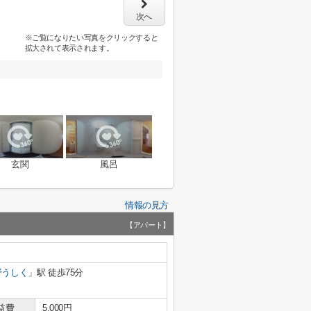
次へ
※ご覧になりたい写真をクリックすると
拡大されて表示されます。
玄関
風呂
情報の見方
【アパート】
野うしく
」駅 徒歩75分
益費
5,000円