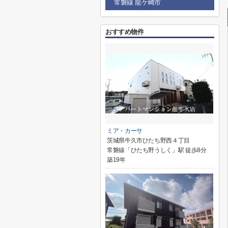
常磐線 龍ケ崎市
おすすめ物件
ミア・カーサ
茨城県牛久市ひたち野西４丁目
常磐線「ひたち野うしく」駅 徒歩8分
築19年