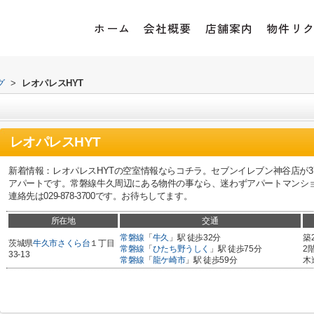
ホーム
会社概要
店舗案内
物件リ
グ
>
レオパレスHYT
レオパレスHYT
新着情報：レオパレスHYTの空室情報ならコチラ。セブンイレブン神谷店が3
アパートです。常磐線牛久周辺にある物件の事なら、迷わずアパートマンシ
連絡先は029-878-3700です。お待ちしてます。
所在地
交通
常磐線
「
牛久
」駅 徒歩32分
築
茨城県
牛久市
さくら台
１丁目
常磐線
「
ひたち野うしく
」駅 徒歩75分
2
33-13
常磐線
「
龍ケ崎市
」駅 徒歩59分
木