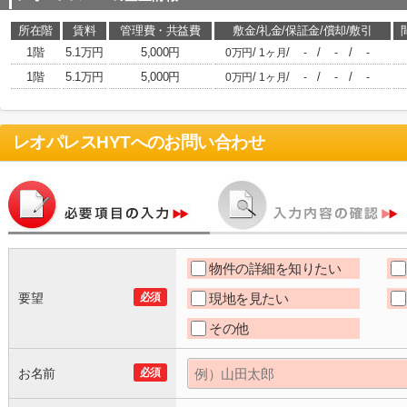
所在階
賃料
管理費・共益費
敷金/礼金/保証金/償却/敷引
1階
5.1万円
5,000円
/
/
/
/
0万円
1ヶ月
-
-
-
1階
5.1万円
5,000円
/
/
/
/
0万円
1ヶ月
-
-
-
レオパレスHYT
へのお問い合わせ
物件の詳細を知りたい
要望
必須
現地を見たい
その他
お名前
必須