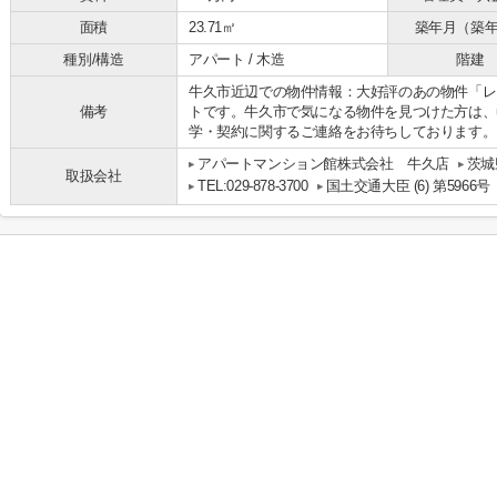
面積
23.71㎡
築年月（築
種別/構造
アパート / 木造
階建
牛久市近辺での物件情報：大好評のあの物件「レ
備考
トです。牛久市で気になる物件を見つけた方は、usiku@ap
学・契約に関するご連絡をお待ちしております。
アパートマンション館株式会社 牛久店
茨城
取扱会社
TEL:029-878-3700
国土交通大臣 (6) 第5966号