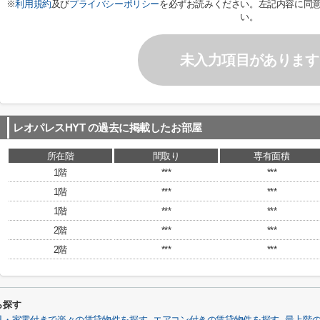
※
利用規約
及び
プライバシーポリシー
を必ずお読みください。左記内容に同
い。
未入力項目があります
レオパレスHYT
の過去に掲載したお部屋
所在階
間取り
専有面積
1階
***
***
1階
***
***
1階
***
***
2階
***
***
2階
***
***
ら探す