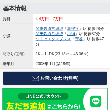
基本情報
賃料
4.4万円～7万円
関東鉄道常総線
「
新守谷
」駅 徒歩28分
関東鉄道常総線
「
小絹
」駅 徒歩37分
交通
つくばエクスプレス
「
守谷
」駅 徒歩47
分
間取り(面積)
1K～1LDK(23.18㎡～43.06㎡)
築年月
2008年 1月(築18年)
お問い合わせ(無料)