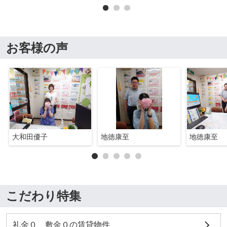
お客様の声
大和田優子
地徳康至
地徳康至
こだわり特集
礼金０、敷金０の賃貸物件