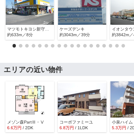
マツモトキヨシ新守谷店
ケーズデンキ
イオンタウ
約633m／8分
約3043m／39分
約3842m／
エリアの近い物件
メゾン森PartⅢ・Ⅴ
コーポファミーユ
小泉ハイム
6.6
万
円
/ 2DK
6.8
万
円
/ 1LDK
5.3
万
円
/ 2