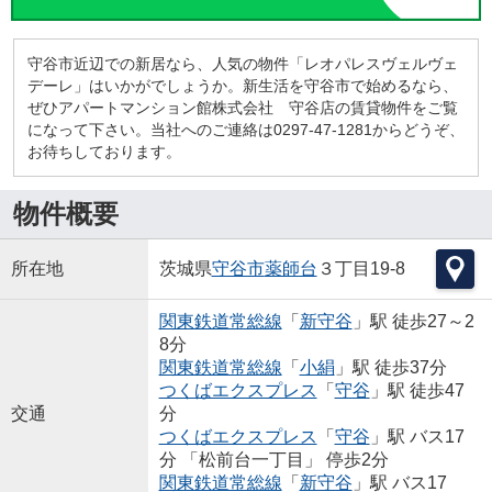
守谷市近辺での新居なら、人気の物件「レオパレスヴェルヴェ
デーレ」はいかがでしょうか。新生活を守谷市で始めるなら、
ぜひアパートマンション館株式会社 守谷店の賃貸物件をご覧
になって下さい。当社へのご連絡は0297-47-1281からどうぞ、
お待ちしております。
物件概要
所在地
茨城県
守谷市
薬師台
３丁目19-8
関東鉄道常総線
「
新守谷
」駅 徒歩27～2
8分
関東鉄道常総線
「
小絹
」駅 徒歩37分
つくばエクスプレス
「
守谷
」駅 徒歩47
交通
分
つくばエクスプレス
「
守谷
」駅 バス17
分 「松前台一丁目」 停歩2分
関東鉄道常総線
「
新守谷
」駅 バス17