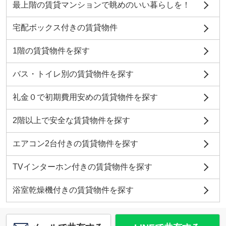
最上階の賃貸マンションで眺めのいい暮らしを！
牛久市役所
約1089m／14分
宅配ボックス付きの賃貸物件
地徳康至
1階の賃貸物件を探す
バス・トイレ別の賃貸物件を探す
礼金０で初期費用安めの賃貸物件を探す
ガスト牛久柏田店
約656m／9分
2階以上で安全な賃貸物件を探す
五十嵐志保
エアコン2台付きの賃貸物件を探す
TVインターホン付きの賃貸物件を探す
筑波銀行ひたち野うしく支店
浴室乾燥機付きの賃貸物件を探す
約3009m／38分
五十嵐志保