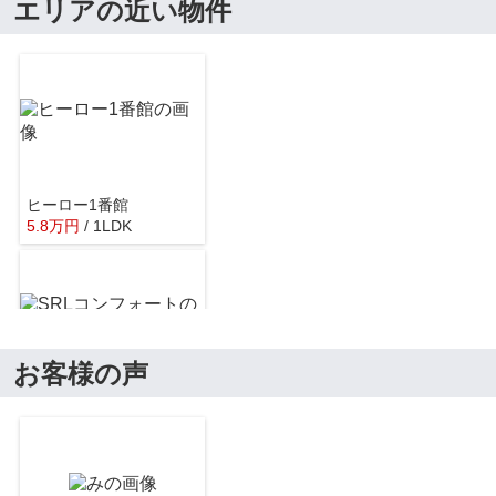
レオパレスルミエール
エリアの近い物件
牛久市立下根中学校
約2176m／28分
レオパレスルミエール
ヒーロー1番館
5.8
万
円
/ 1LDK
茨城県立牛久高校
約2564m／33分
レオパレスルミエール
お客様の声
SRLコンフォート
5.5
万
円
/ 1K
荒川沖幼稚園
約5525m／70分