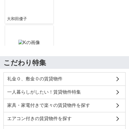
レオパレスルミエール
大和田優子
ブルースカイ
4.7
万
円
/ 1R
つくばセントラル病院
約1326m／17分
レオパレスルミエール
こだわり特集
大和田優子
グランシャイン
礼金０、敷金０の賃貸物件
5
万
円
/ 1K
牛久郵便局
約950m／12分
一人暮らしがしたい！賃貸物件特集
家具・家電付きで楽々の賃貸物件を探す
地徳康至
エアコン付きの賃貸物件を探す