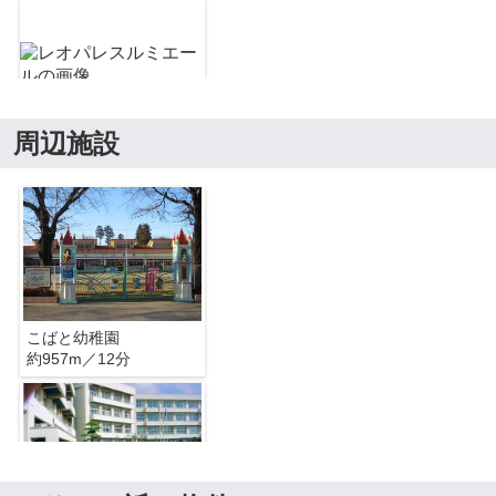
周辺施設
レオパレスルミエール
レオパレスルミエール
こばと幼稚園
約957m／12分