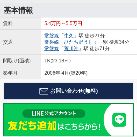
基本情報
賃料
5.4万円～5.5万円
常磐線
「
牛久
」駅 徒歩21分
交通
常磐線
「
ひたち野うしく
」駅 徒歩34分
常磐線
「
荒川沖
」駅 徒歩71分
間取り(面積)
1K(23.18㎡)
築年月
2006年 4月(築20年)
お問い合わせ(無料)