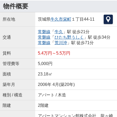
物件概要
所在地
茨城県
牛久市
栄町
１丁目44-11
常磐線
「
牛久
」駅 徒歩21分
交通
常磐線
「
ひたち野うしく
」駅 徒歩34分
常磐線
「
荒川沖
」駅 徒歩71分
賃料
5.4万円～5.5万円
管理費等
5,000円
面積
23.18㎡
築年月
2006年 4月(築20年)
種別 / 構造
アパート / 木造
階建
2階建
アパートマンション館株式会社 龍ヶ崎