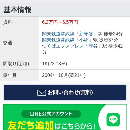
基本情報
賃料
6.2万円～6.5万円
関東鉄道常総線
「
新守谷
」駅 徒歩24分
関東鉄道常総線
「
小絹
」駅 徒歩37分
交通
つくばエクスプレス
「
守谷
」駅 徒歩42
分
間取り(面積)
1K(23.18㎡)
築年月
2004年 10月(築21年)
お問い合わせ(無料)