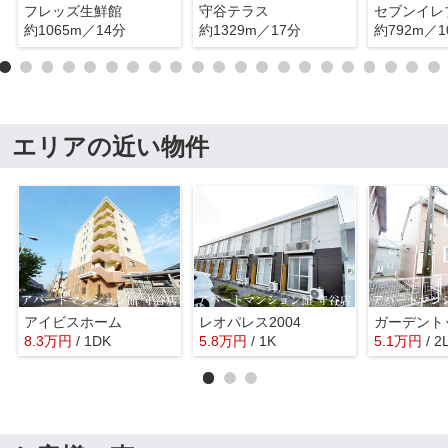
フレッズ生鮮館
守谷テラス
約1065m／14分
約1329m／17分
約792m／1
エリアの近い物件
アイビスホーム
レオパレス2004
8.3
万
円
/ 1DK
5.8
万
円
/ 1K
5.1
万
円
/ 2