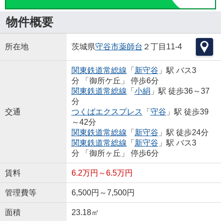
物件概要
所在地
茨城県
守谷市
薬師台
２丁目11-4
関東鉄道常総線
「
新守谷
」駅 バス3
分 「御所ケ丘」 停歩6分
関東鉄道常総線
「
小絹
」駅 徒歩36～37
分
交通
つくばエクスプレス
「
守谷
」駅 徒歩39
～42分
関東鉄道常総線
「
新守谷
」駅 徒歩24分
関東鉄道常総線
「
新守谷
」駅 バス3
分 「御所ヶ丘」 停歩6分
賃料
6.2万円～6.5万円
管理費等
6,500円～7,500円
面積
23.18㎡