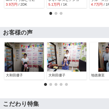
3.9
万
円
/ 2DK
5.1
万
円
/ 1K
4.7
万
円
/ 1
お客様の声
大和田優子
大和田優子
地徳康至
こだわり特集