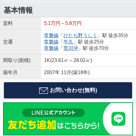
基本情報
賃料
5.1万円～5.8万円
常磐線
「
ひたち野うしく
」駅 徒歩35分
交通
常磐線
「
牛久
」駅 徒歩25分
常磐線
「
荒川沖
」駅 徒歩70分
間取り(面積)
1K(23.61㎡～28.02㎡)
築年月
2007年 11月(築18年)
お問い合わせ(無料)