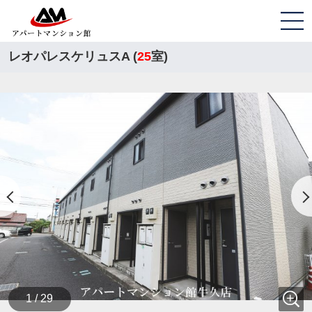
レオパレスケリュスA (
25
室)
1 / 29