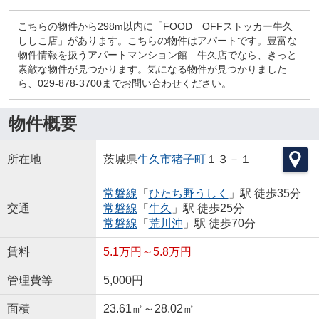
こちらの物件から298m以内に「FOOD OFFストッカー牛久
ししこ店」があります。こちらの物件はアパートです。豊富な
物件情報を扱うアパートマンション館 牛久店でなら、きっと
素敵な物件が見つかります。気になる物件が見つかりました
ら、029-878-3700までお問い合わせください。
物件概要
所在地
茨城県
牛久市
猪子町
１３－１
常磐線
「
ひたち野うしく
」駅 徒歩35分
交通
常磐線
「
牛久
」駅 徒歩25分
常磐線
「
荒川沖
」駅 徒歩70分
賃料
5.1万円～5.8万円
管理費等
5,000円
面積
23.61㎡～28.02㎡