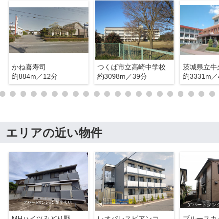
かね喜寿司
つくば市立高崎中学校
茨城県立牛
約884m／12分
約3098m／39分
約3331m／
エリアの近い物件
MHハイツみどり野
レオパレスビアンコ
ブルースカ