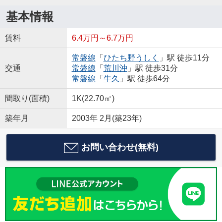
基本情報
賃料
6.4万円～6.7万円
常磐線
「
ひたち野うしく
」駅 徒歩11分
交通
常磐線
「
荒川沖
」駅 徒歩31分
常磐線
「
牛久
」駅 徒歩64分
間取り(面積)
1K(22.70㎡)
築年月
2003年 2月(築23年)
お問い合わせ(無料)