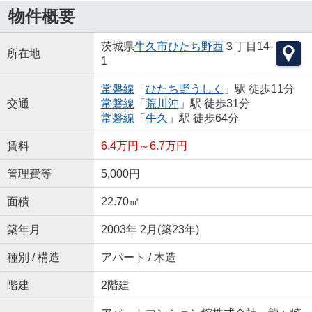
物件概要
茨城県
牛久市
ひたち野西
３丁目14-
所在地
1
常磐線
「
ひたち野うしく
」駅 徒歩11分
交通
常磐線
「
荒川沖
」駅 徒歩31分
常磐線
「
牛久
」駅 徒歩64分
賃料
6.4万円～6.7万円
管理費等
5,000円
面積
22.70㎡
築年月
2003年 2月(築23年)
種別 / 構造
アパート / 木造
階建
2階建