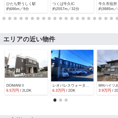
ひたち野うしく駅
つくば牛久IC
牛久市役所
約686m／9分
約2557m／32分
約3885m／
エリアの近い物件
DOMANIⅡ
レオパレスウォーターレイⅡ
MHハイツ
6.5
万
円
/ 2LDK
6.3
万
円
/ 2DK
3.9
万
円
/ 2