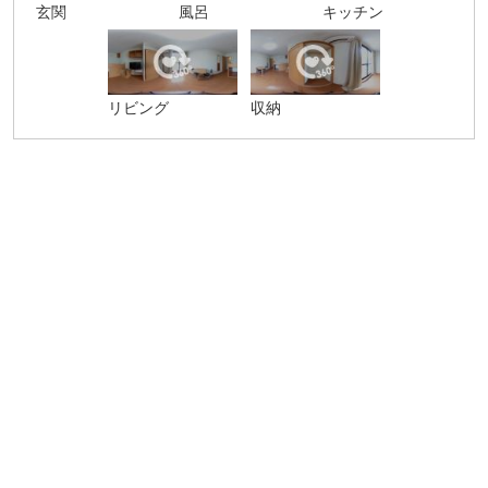
玄関
風呂
キッチン
リビング
収納