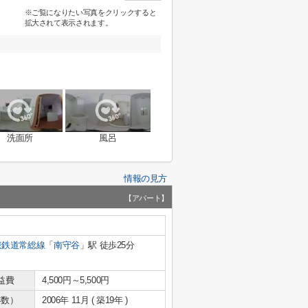
※ご覧になりたい写真をクリックすると
拡大されて表示されます。
洗面所
風呂
情報の見方
【アパート】
東鉄道常総線
「
南守谷
」駅 徒歩25分
益費
4,500円～5,500円
年数）
2006年 11月 ( 築19年 )