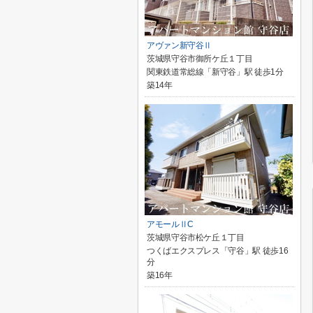
アヴァン新守谷Ⅱ
茨城県守谷市御所ケ丘１丁目
関東鉄道常総線「新守谷」駅 徒歩1分
築14年
アモールⅡC
茨城県守谷市松ケ丘１丁目
つくばエクスプレス「守谷」駅 徒歩16
分
築16年