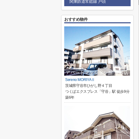
関東鉄道常総線 戸頭
おすすめ物件
Sereno MORIYAⅡ
茨城県守谷市ひがし野４丁目
つくばエクスプレス「守谷」駅 徒歩9分
築6年