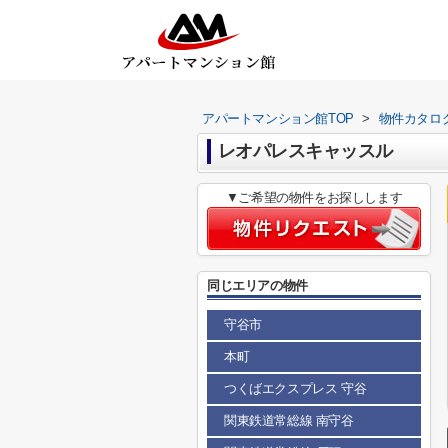
アパートマンション館TOP
>
物件カタロ
レオパレスキャッスル
▼ご希望の物件をお探しします
同じエリアの物件
守谷市
本町
つくばエクスプレス 守谷
関東鉄道常総線 南守谷