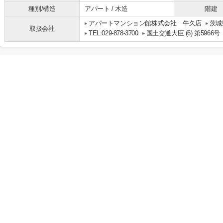
種別/構造
アパート / 木造
階建
アパートマンション館株式会社 牛久店
茨城
取扱会社
TEL:029-878-3700
国土交通大臣 (6) 第5966号