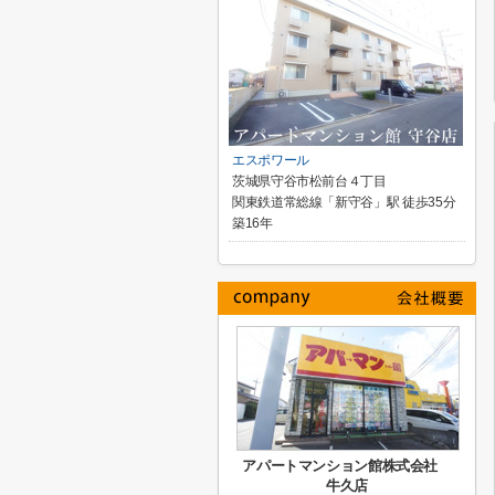
エスポワール
茨城県守谷市松前台４丁目
関東鉄道常総線「新守谷」駅 徒歩35分
築16年
アパートマンション館株式会社
牛久店