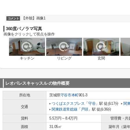
【外観】画像1
コメント
360度パノラマ写真
画像をクリックして視点を操作
キッチン
リビング
玄関
レオパレスキャッスル
の物件概要
所在地
茨城県
守谷市
本町
901-3
つくばエクスプレス
「
守谷
」駅 徒歩17分
関
交通
関東鉄道常総線
「
戸頭
」駅 徒歩36分
賃料
5.5万円～8.4万円
管理費・共
面積
31.05㎡
築年月（築