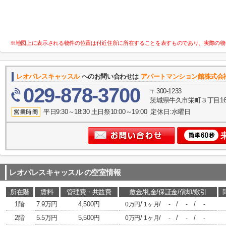
※地図上に表示される物件の位置は付近住所に所在することを表すものであり、実際の物
レオパレスキャッスル
へのお問い合わせは
アパートマンション館株式会
029-878-3700
〒300-1233
茨城県牛久市栄町３丁目16
平日9:30～18:30 土日祭10:00～19:00 定休日:水曜日
レオパレスキャッスル
の空室情報
所在階
賃料
管理費・共益費
敷金/礼金/保証金/償却/敷引
1階
7.9万円
4,500円
/
/
/
/
0万円
1ヶ月
-
-
-
2階
5.5万円
5,500円
/
/
/
/
0万円
1ヶ月
-
-
-