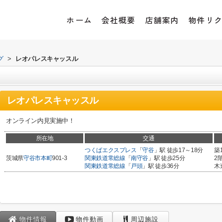
ホーム
会社概要
店舗案内
物件リ
グ
>
レオパレスキャッスル
レオパレスキャッスル
オンライン内見実施中！
所在地
交通
つくばエクスプレス
「
守谷
」駅 徒歩17～18分
築
茨城県
守谷市
本町
901-3
関東鉄道常総線
「
南守谷
」駅 徒歩25分
2
関東鉄道常総線
「
戸頭
」駅 徒歩36分
木
物件情報
物件動画
周辺施設