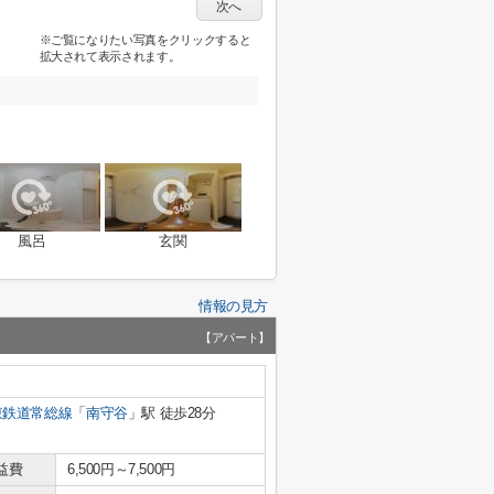
次へ
※ご覧になりたい写真をクリックすると
拡大されて表示されます。
風呂
玄関
情報の見方
【アパート】
東鉄道常総線
「
南守谷
」駅 徒歩28分
益費
6,500円～7,500円