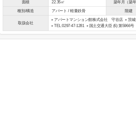
面積
22.35㎡
築年月（築
種別/構造
アパート / 軽量鉄骨
階建
アパートマンション館株式会社 守谷店
茨城
取扱会社
TEL:0297-47-1281
国土交通大臣 (6) 第5966号