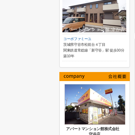
コーポファミーユ
茨城県守谷市松前台４丁目
関東鉄道常総線「新守谷」駅 徒歩30分
築10年
アパートマンション館株式会社
守谷店