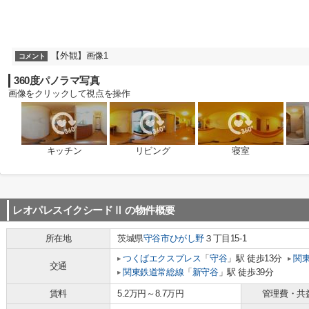
【外観】画像1
コメント
360度パノラマ写真
画像をクリックして視点を操作
キッチン
リビング
寝室
レオパレスイクシードⅡ
の物件概要
所在地
茨城県
守谷市
ひがし野
３丁目15-1
つくばエクスプレス
「
守谷
」駅 徒歩13分
関
交通
関東鉄道常総線
「
新守谷
」駅 徒歩39分
賃料
5.2万円～8.7万円
管理費・共