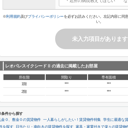
※
利用規約
及び
プライバシーポリシー
を必ずお読みください。左記内容に同
い。
未入力項目があります
レオパレスイクシードⅡ
の過去に掲載したお部屋
所在階
間取り
専有面積
1階
***
***
2階
***
***
り条件から探す
礼金０、敷金０の賃貸物件
一人暮らしがしたい！賃貸物件特集
学生に最適な
件を探す
日当たり・南向きの賃貸物件を探す
家具・家電付きで楽々の賃貸物