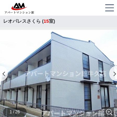
レオパレスさくら (
15
室)
1 / 26