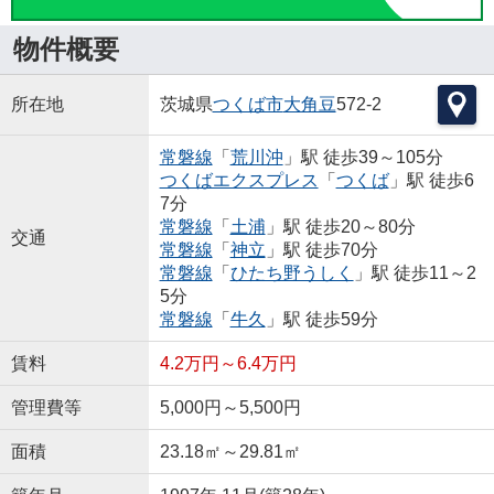
物件概要
所在地
茨城県
つくば市
大角豆
572-2
常磐線
「
荒川沖
」駅 徒歩39～105分
つくばエクスプレス
「
つくば
」駅 徒歩6
7分
常磐線
「
土浦
」駅 徒歩20～80分
交通
常磐線
「
神立
」駅 徒歩70分
常磐線
「
ひたち野うしく
」駅 徒歩11～2
5分
常磐線
「
牛久
」駅 徒歩59分
賃料
4.2万円～6.4万円
管理費等
5,000円～5,500円
面積
23.18㎡～29.81㎡