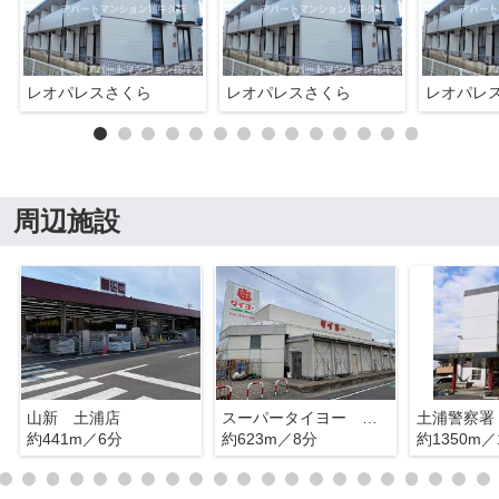
レオパレスさくら
レオパレスさくら
レオパレ
周辺施設
山新 土浦店
スーパータイヨー 土浦店
土浦警察署
約441m／6分
約623m／8分
約1350m／