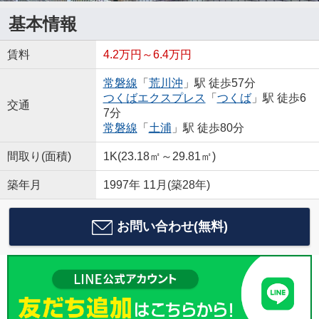
基本情報
賃料
4.2万円～6.4万円
常磐線
「
荒川沖
」駅 徒歩57分
つくばエクスプレス
「
つくば
」駅 徒歩6
交通
7分
常磐線
「
土浦
」駅 徒歩80分
間取り(面積)
1K(23.18㎡～29.81㎡)
築年月
1997年 11月(築28年)
お問い合わせ(無料)