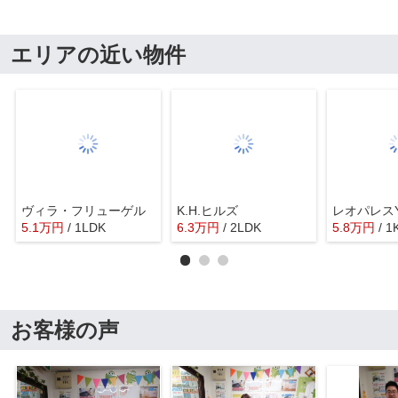
エリアの近い物件
ヴィラ・フリューゲル
K.H.ヒルズ
5.1
万
円
/ 1LDK
6.3
万
円
/ 2LDK
5.8
万
円
/ 1
お客様の声