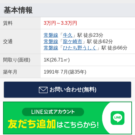
基本情報
賃料
3万円～3.3万円
常磐線
「
牛久
」駅 徒歩23分
交通
常磐線
「
龍ケ崎市
」駅 徒歩62分
常磐線
「
ひたち野うしく
」駅 徒歩66分
間取り(面積)
1K(26.71㎡)
築年月
1991年 7月(築35年)
お問い合わせ(無料)