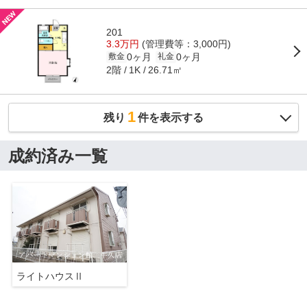
201
3.3万円
(管理費等：3,000円)
0ヶ月
0ヶ月
敷金
礼金
2階
26.71㎡
1K
1
残り
件を表示する
成約済み一覧
ライトハウスⅡ