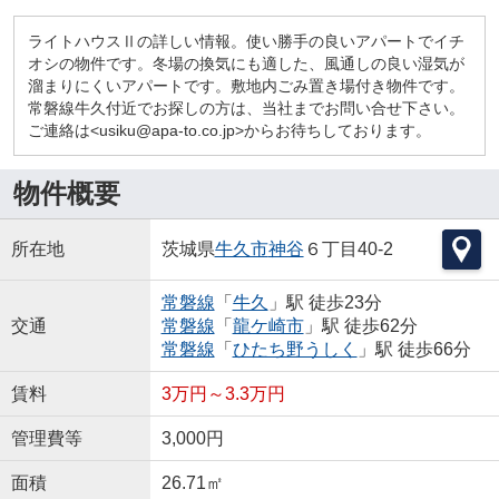
ライトハウスⅡの詳しい情報。使い勝手の良いアパートでイチ
オシの物件です。冬場の換気にも適した、風通しの良い湿気が
溜まりにくいアパートです。敷地内ごみ置き場付き物件です。
常磐線牛久付近でお探しの方は、当社までお問い合せ下さい。
ご連絡は<usiku@apa-to.co.jp>からお待ちしております。
物件概要
所在地
茨城県
牛久市
神谷
６丁目40-2
常磐線
「
牛久
」駅 徒歩23分
交通
常磐線
「
龍ケ崎市
」駅 徒歩62分
常磐線
「
ひたち野うしく
」駅 徒歩66分
賃料
3万円～3.3万円
管理費等
3,000円
面積
26.71㎡