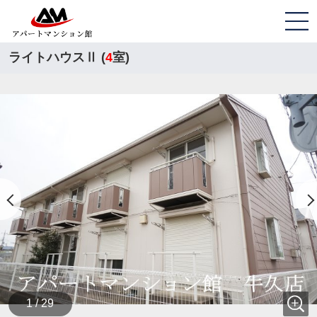
ライトハウスⅡ (
4
室)
1 / 29