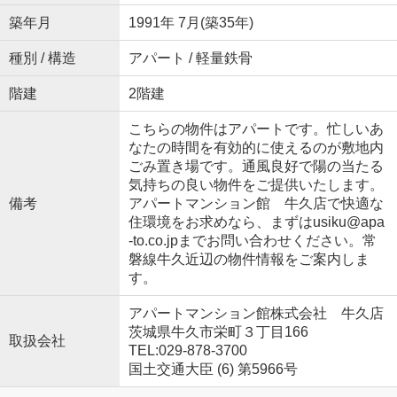
築年月
1991年 7月(築35年)
種別 / 構造
アパート / 軽量鉄骨
階建
2階建
こちらの物件はアパートです。忙しいあ
なたの時間を有効的に使えるのが敷地内
ごみ置き場です。通風良好で陽の当たる
気持ちの良い物件をご提供いたします。
備考
アパートマンション館 牛久店で快適な
住環境をお求めなら、まずはusiku@apa
-to.co.jpまでお問い合わせください。常
磐線牛久近辺の物件情報をご案内しま
す。
アパートマンション館株式会社 牛久店
茨城県牛久市栄町３丁目166
取扱会社
TEL:029-878-3700
国土交通大臣 (6) 第5966号