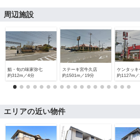
周辺施設
鮨・旬の味家弥七
ステーキ宮牛久店
約312m／4分
約1501m／19分
約1127m／
エリアの近い物件