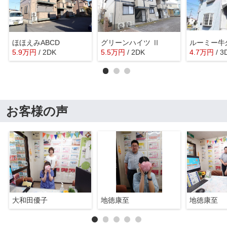
ほほえみABCD
グリーンハイツ Ⅱ
ルーミー牛
5.9
万
円
/ 2DK
5.5
万
円
/ 2DK
4.7
万
円
/ 3
お客様の声
大和田優子
地徳康至
地徳康至