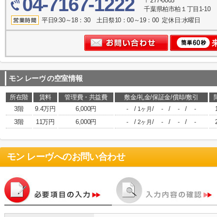
04-7167-1222
〒277-0005
千葉県柏市柏１丁目1-10
平日9:30～18：30 土日祭10：00～19：00 定休日:水曜日
モン レーヴ
の空室情報
所在階
賃料
管理費・共益費
敷金/礼金/保証金/償却/敷引
3階
9.4万円
6,000円
/
/
/
/
-
1ヶ月
-
-
-
3階
11万円
6,000円
/
/
/
/
-
2ヶ月
-
-
-
モン レーヴ
へのお問い合わせ