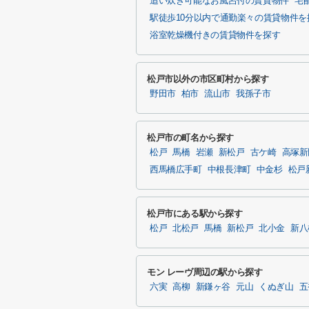
追い炊き可能なお風呂付の賃貸物件
宅
駅徒歩10分以内で通勤楽々の賃貸物件を
浴室乾燥機付きの賃貸物件を探す
松戸市以外の市区町村から探す
野田市
柏市
流山市
我孫子市
松戸市の町名から探す
松戸
馬橋
岩瀬
新松戸
古ケ崎
高塚新
西馬橋広手町
中根長津町
中金杉
松戸
松戸市にある駅から探す
松戸
北松戸
馬橋
新松戸
北小金
新八
モン レーヴ周辺の駅から探す
六実
高柳
新鎌ヶ谷
元山
くぬぎ山
五