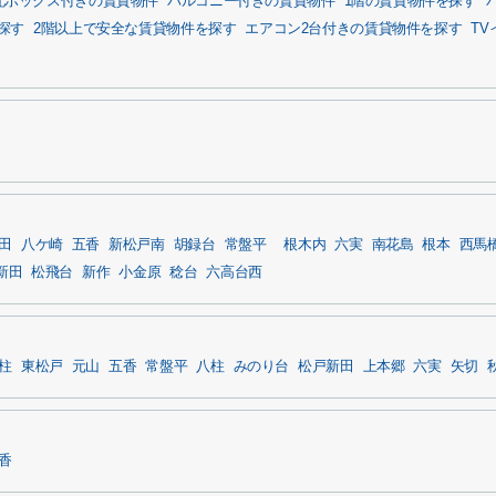
配ボックス付きの賃貸物件
バルコニー付きの賃貸物件
1階の賃貸物件を探す
探す
2階以上で安全な賃貸物件を探す
エアコン2台付きの賃貸物件を探す
T
田
八ケ崎
五香
新松戸南
胡録台
常盤平
根木内
六実
南花島
根本
西馬
新田
松飛台
新作
小金原
稔台
六高台西
柱
東松戸
元山
五香
常盤平
八柱
みのり台
松戸新田
上本郷
六実
矢切
香