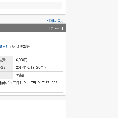
情報の見方
【アパート】
鎌ヶ谷
」駅 徒歩28分
益費
6,000円
年数）
2017年 6月 ( 築9年 )
3階建
柏市柏１丁目1-10
TEL:04-7167-1222