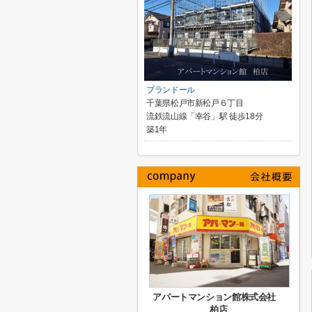
プランドール
千葉県松戸市新松戸６丁目
流鉄流山線「幸谷」駅 徒歩18分
築1年
アパートマンション館株式会社
柏店