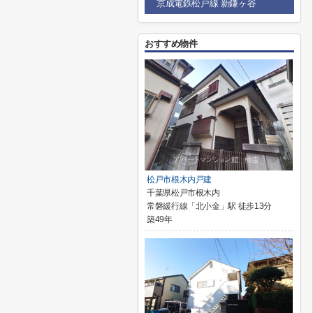
京成電鉄松戸線 新鎌ヶ谷
おすすめ物件
松戸市根木内戸建
千葉県松戸市根木内
常磐緩行線「北小金」駅 徒歩13分
築49年