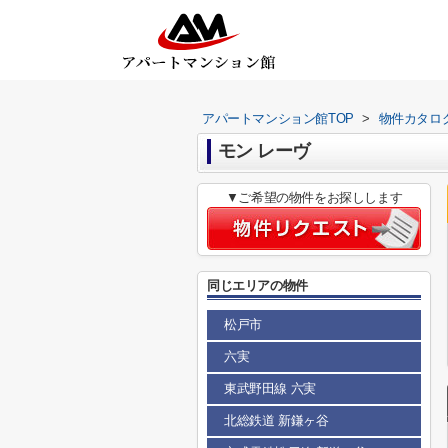
アパートマンション館TOP
>
物件カタロ
モン レーヴ
▼ご希望の物件をお探しします
同じエリアの物件
松戸市
六実
東武野田線 六実
北総鉄道 新鎌ヶ谷