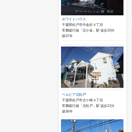
ホワイトハウス
千葉県松戸市中金杉４丁目
常磐緩行線「北小金」駅 徒歩20分
築37年
ベルピア北松戸
千葉県松戸市古ケ崎４丁目
常磐緩行線「北松戸」駅 徒歩22分
築36年