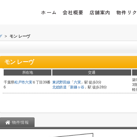
ホーム
会社概要
店舗案内
物件リ
グ
>
モン レーヴ
モン レーヴ
所在地
交通
築
千葉県
松戸市
六実
６丁目39番
東武野田線
「
六実
」駅 徒歩3分
3
6
北総鉄道
「
新鎌ヶ谷
」駅 徒歩28分
軽
物件情報