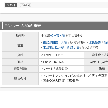
【区画図】
コメント
モン レーヴ
の物件概要
所在地
千葉県
松戸市
六実
６丁目39番6
東武野田線
「
六実
」駅 徒歩3分
北総鉄道
「
新
交通
京成電鉄松戸線
「
新鎌ヶ谷
」駅 徒歩28分
賃料
9.4万円～11万円
管理費・共
面積
41.67㎡～57.13㎡
築年月（築
種別/構造
アパート / 軽量鉄骨
階建
アパートマンション館株式会社 柏店
千葉県
取扱会社
国土交通大臣 (6) 第5966号