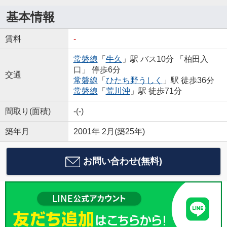
基本情報
賃料
-
常磐線
「
牛久
」駅 バス10分 「柏田入
口」 停歩6分
交通
常磐線
「
ひたち野うしく
」駅 徒歩36分
常磐線
「
荒川沖
」駅 徒歩71分
間取り(面積)
-(-)
築年月
2001年 2月(築25年)
お問い合わせ(無料)