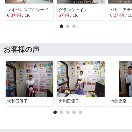
レオパレスプロシード
グランシャイン
パサニアテ
6.3
万
円
/ 1K
5
万
円
/ 1K
6.2
万
円
/ 1
お客様の声
大和田優子
大和田優子
地徳康至