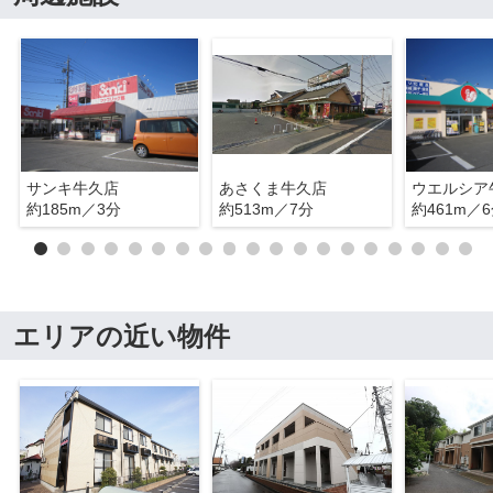
サンキ牛久店
あさくま牛久店
ウエルシア
約185m／3分
約513m／7分
約461m／
エリアの近い物件