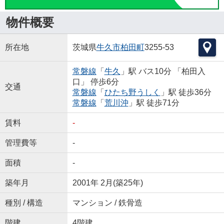
物件概要
所在地
茨城県
牛久市
柏田町
3255-53
常磐線
「
牛久
」駅 バス10分 「柏田入
口」 停歩6分
交通
常磐線
「
ひたち野うしく
」駅 徒歩36分
常磐線
「
荒川沖
」駅 徒歩71分
賃料
-
管理費等
-
面積
-
築年月
2001年 2月(築25年)
種別 / 構造
マンション / 鉄骨造
階建
4階建