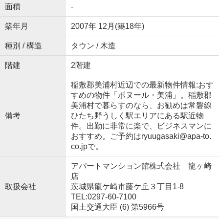
面積
-
築年月
2007年 12月(築18年)
種別 / 構造
タウン / 木造
階建
2階建
稲敷郡美浦村近辺での最新物件情報:おす
すめの物件「ボヌール・美浦」。稲敷郡
美浦村で暮らすのなら、お勧めは常磐線
備考
ひたち野うしく駅エリアにある駅近物
件。出勤に非常に楽で、ビジネスマンに
おすすめ。ご予約はryuugasaki@apa-to.
co.jpで。
アパートマンション館株式会社 龍ヶ崎
店
取扱会社
茨城県龍ケ崎市藤ケ丘３丁目1-8
TEL:0297-60-7100
国土交通大臣 (6) 第5966号