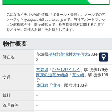
気になるイチオシ物件情報:「ボヌール・美浦」。メールでのア
クセスならryuugasaki@apa-to.co.jpまで。当社アパートマンシ
ョン館株式会社 龍ヶ崎店まで、稲敷郡美浦村に関するご質問
をどうぞ。皆様のお越しをお待ちしてます。
物件概要
茨城県
稲敷郡美浦村
大字信太
2834-
所在地
3
常磐線
「
ひたち野うしく
」駅 徒歩179分
関東鉄道竜ケ崎線
「
竜ヶ崎
」駅 徒歩196
交通
分
成田線
「
滑河
」駅 徒歩183分
賃料
-
管理費等
-