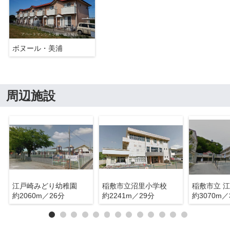
ボヌール・美浦
周辺施設
江戸崎みどり幼稚園
稲敷市立沼里小学校
稲敷市立 
約2060m／26分
約2241m／29分
約3070m／