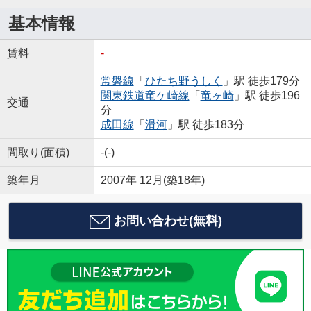
基本情報
賃料
-
常磐線
「
ひたち野うしく
」駅 徒歩179分
関東鉄道竜ケ崎線
「
竜ヶ崎
」駅 徒歩196
交通
分
成田線
「
滑河
」駅 徒歩183分
間取り(面積)
-(-)
築年月
2007年 12月(築18年)
お問い合わせ(無料)