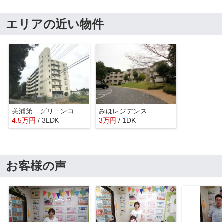
エリアの近い物件
美浦第一グリーンコーポ
みほレジデンス
4.5
万
円
/ 3LDK
3
万
円
/ 1DK
お客様の声