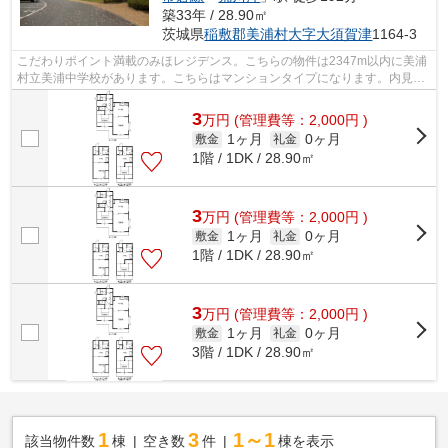
築33年 / 28.90㎡
茨城県
稲敷郡美浦村
大字大須賀津
1164-3
こだわりポイント満載のみほレジデンス。こちらの物件は2347m以内に美浦
村立美浦中学校があります。こちらはマンションタイプになります。内見の
ご連絡はryuugasaki@apa-to.co.jpから...
3
万
円
(管理費等：2,000円 )
1ヶ月
0ヶ月
敷金
礼金
1階 / 1DK / 28.90㎡
3
万
円
(管理費等：2,000円 )
1ヶ月
0ヶ月
敷金
礼金
1階 / 1DK / 28.90㎡
3
万
円
(管理費等：2,000円 )
1ヶ月
0ヶ月
敷金
礼金
3階 / 1DK / 28.90㎡
1
3
1～1
該当物件数
棟
空き数
件
棟を表示