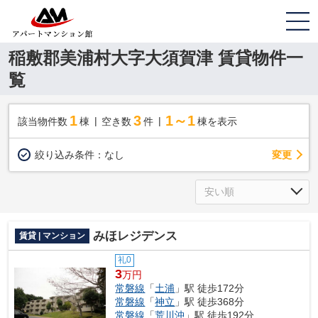
稲敷郡美浦村大字大須賀津 賃貸物件一
覧
1
3
1～1
該当物件数
棟
空き数
件
棟を表示
変更
絞り込み条件：
なし
みほレジデンス
賃貸 | マンション
礼0
3
万円
常磐線
「
土浦
」駅 徒歩172分
常磐線
「
神立
」駅 徒歩368分
常磐線
「
荒川沖
」駅 徒歩192分