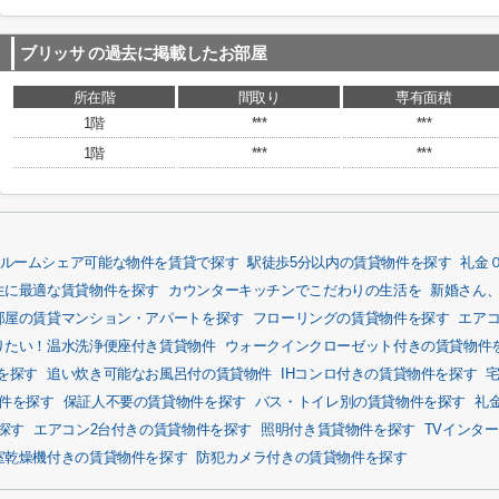
ブリッサ
の過去に掲載したお部屋
所在階
間取り
専有面積
1階
***
***
1階
***
***
ルームシェア可能な物件を賃貸で探す
駅徒歩5分以内の賃貸物件を探す
礼金
生に最適な賃貸物件を探す
カウンターキッチンでこだわりの生活を
新婚さん
部屋の賃貸マンション・アパートを探す
フローリングの賃貸物件を探す
エア
りたい！温水洗浄便座付き賃貸物件
ウォークインクローゼット付きの賃貸物件
を探す
追い炊き可能なお風呂付の賃貸物件
IHコンロ付きの賃貸物件を探す
物件を探す
保証人不要の賃貸物件を探す
バス・トイレ別の賃貸物件を探す
礼
探す
エアコン2台付きの賃貸物件を探す
照明付き賃貸物件を探す
TVインタ
室乾燥機付きの賃貸物件を探す
防犯カメラ付きの賃貸物件を探す