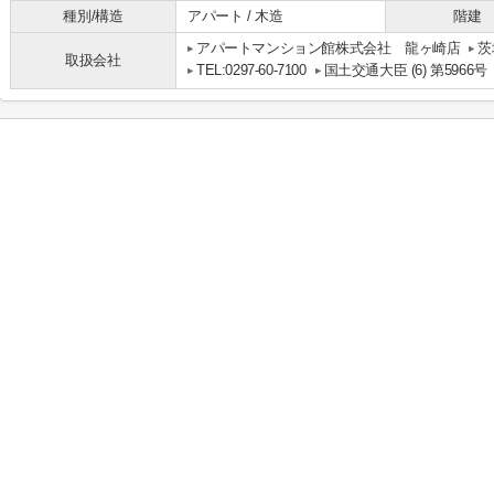
種別/構造
アパート / 木造
階建
アパートマンション館株式会社 龍ヶ崎店
茨
取扱会社
TEL:0297-60-7100
国土交通大臣 (6) 第5966号