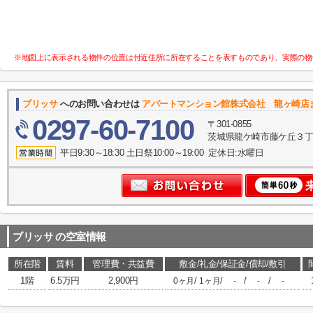
※地図上に表示される物件の位置は付近住所に所在することを表すものであり、実際の物
ブリッサ
へのお問い合わせは
アパートマンション館株式会社 龍ヶ崎店
0297-60-7100
〒301-0855
茨城県龍ケ崎市藤ケ丘３丁目
平日9:30～18:30 土日祭10:00～19:00 定休日:水曜日
ブリッサ
の空室情報
所在階
賃料
管理費・共益費
敷金/礼金/保証金/償却/敷引
1階
6.5万円
2,900円
/
/
/
/
0ヶ月
1ヶ月
-
-
-