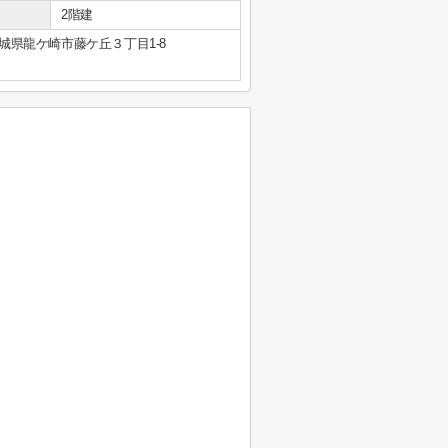
2階建
城県龍ケ崎市藤ケ丘３丁目1-8