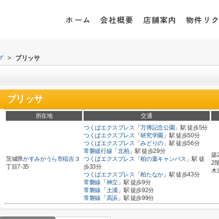
ホーム
会社概要
店舗案内
物件リ
グ
>
ブリッサ
ブリッサ
所在地
交通
つくばエクスプレス
「
万博記念公園
」駅 徒歩5分
つくばエクスプレス
「
研究学園
」駅 徒歩50分
つくばエクスプレス
「
みどりの
」駅 徒歩56分
常磐緩行線
「
北柏
」駅 徒歩29分
築
茨城県
かすみがうら市
稲吉
３
つくばエクスプレス
「
柏の葉キャンパス
」駅 徒
2
丁目7-35
歩33分
木
つくばエクスプレス
「
柏たなか
」駅 徒歩43分
常磐線
「
神立
」駅 徒歩9分
常磐線
「
土浦
」駅 徒歩92分
常磐線
「
高浜
」駅 徒歩99分