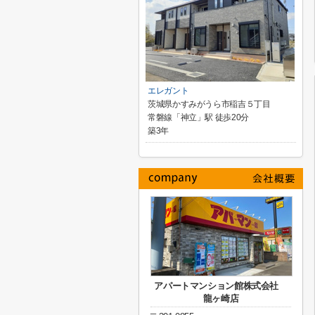
エレガント
茨城県かすみがうら市稲吉５丁目
常磐線「神立」駅 徒歩20分
築3年
アパートマンション館株式会社
龍ヶ崎店