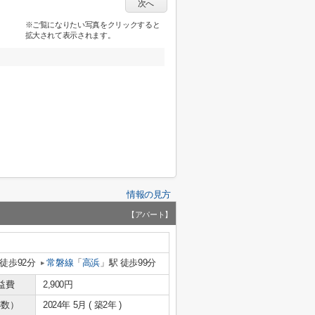
次へ
※ご覧になりたい写真をクリックすると
拡大されて表示されます。
情報の見方
【アパート】
 徒歩92分
常磐線
「
高浜
」駅 徒歩99分
益費
2,900円
年数）
2024年 5月 ( 築2年 )