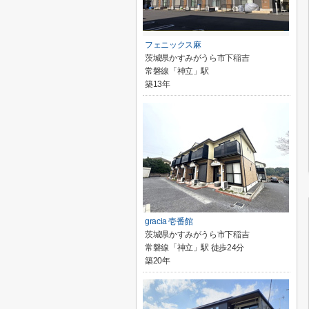
フェニックス麻
茨城県かすみがうら市下稲吉
常磐線「神立」駅
築13年
gracia 壱番館
茨城県かすみがうら市下稲吉
常磐線「神立」駅 徒歩24分
築20年