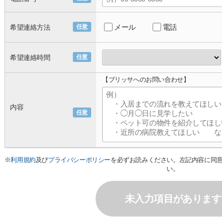
メール
電話
希望連絡方法
任意
希望連絡時間
任意
【ブリッサへのお問い合わせ】
内容
任意
※
利用規約
及び
プライバシーポリシー
を必ずお読みください。左記内容に同
い。
未入力項目があります