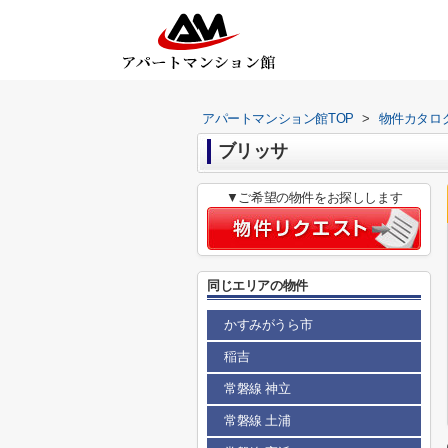
アパートマンション館TOP
>
物件カタロ
ブリッサ
▼ご希望の物件をお探しします
同じエリアの物件
かすみがうら市
稲吉
常磐線 神立
常磐線 土浦