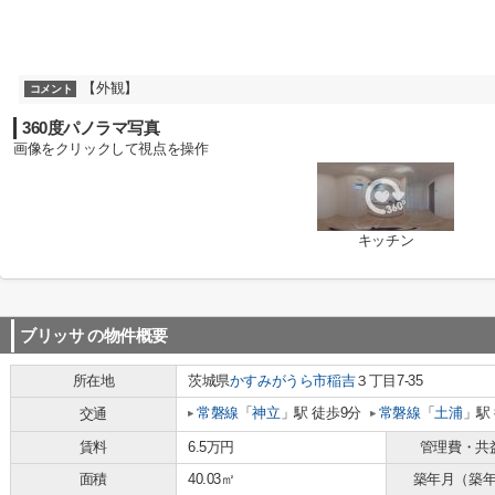
【外観】
コメント
360度パノラマ写真
画像をクリックして視点を操作
キッチン
ブリッサ
の物件概要
所在地
茨城県
かすみがうら市
稲吉
３丁目7-35
常磐線
「
神立
」駅 徒歩9分
常磐線
「
土浦
」駅
交通
賃料
6.5万円
管理費・共
面積
40.03㎡
築年月（築