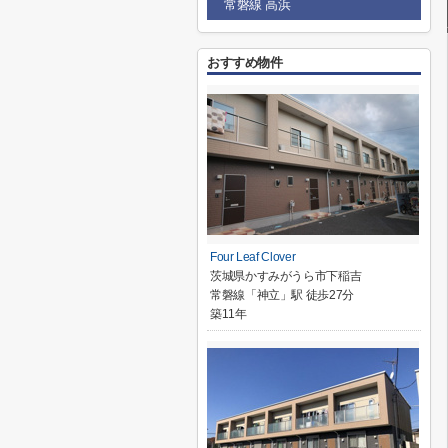
常磐線 高浜
おすすめ物件
Four Leaf Clover
茨城県かすみがうら市下稲吉
常磐線「神立」駅 徒歩27分
築11年