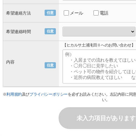
メール
電話
希望連絡方法
任意
希望連絡時間
任意
【ヒカルサ土浦滝田Ⅱへのお問い合わせ】
内容
任意
※
利用規約
及び
プライバシーポリシー
を必ずお読みください。左記内容に同
い。
未入力項目があります