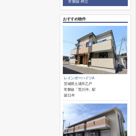
常磐線 神立
おすすめ物件
レインボーハイツA
茨城県土浦市乙戸
常磐線「荒川沖」駅
築11年