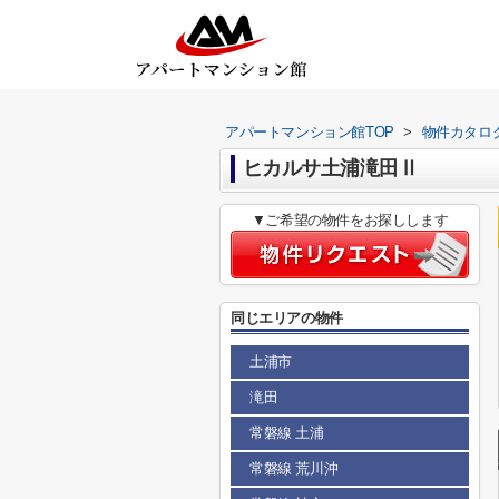
アパートマンション館TOP
>
物件カタロ
ヒカルサ土浦滝田Ⅱ
▼ご希望の物件をお探しします
同じエリアの物件
土浦市
滝田
常磐線 土浦
常磐線 荒川沖