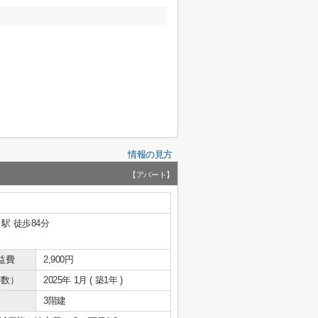
情報の見方
【アパート】
駅 徒歩84分
益費
2,900円
年数）
2025年 1月 ( 築1年 )
3階建