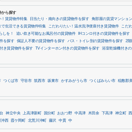
件から探す
い！賃貸物件特集
日当たり・南向きの賃貸物件を探す
角部屋の賃貸マンショ
スで生活できる賃貸物件特集
こだわりたい！温水洗浄便座付き賃貸物件
こだ
らしを！
追い炊き可能なお風呂付の賃貸物件
IHコンロ付きの賃貸物件を探す
物件を探す
保証人不要の賃貸物件を探す
バス・トイレ別の賃貸物件を探す
2
付き賃貸物件を探す
TVインターホン付きの賃貸物件を探す
浴室乾燥機付きの
市
つくば市
守谷市
筑西市
坂東市
かすみがうら市
つくばみらい市
稲敷郡
台
神立中央
上高津新町
国分町
おおつ野
中高津
木田余
下高津
神立町
川沖西
霞ケ岡町
北荒川沖町
藤沢
中貫
中