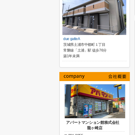
due gatteA
茨城県土浦市中都町１丁目
常磐線「土浦」駅 徒歩76分
築1年未満
アパートマンション館株式会社
龍ヶ崎店