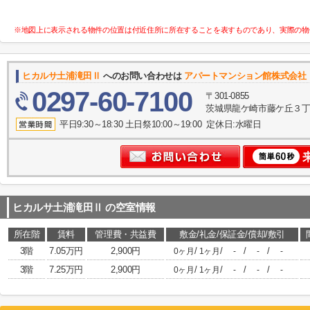
※地図上に表示される物件の位置は付近住所に所在することを表すものであり、実際の物
ヒカルサ土浦滝田Ⅱ
へのお問い合わせは
アパートマンション館株式会社
0297-60-7100
〒301-0855
茨城県龍ケ崎市藤ケ丘３丁目
平日9:30～18:30 土日祭10:00～19:00 定休日:水曜日
ヒカルサ土浦滝田Ⅱ
の空室情報
所在階
賃料
管理費・共益費
敷金/礼金/保証金/償却/敷引
3階
7.05万円
2,900円
/
/
/
/
0ヶ月
1ヶ月
-
-
-
3階
7.25万円
2,900円
/
/
/
/
0ヶ月
1ヶ月
-
-
-