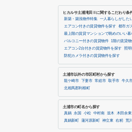
ヒカルサ土浦滝田Ⅱに関するこだわり条
新築・築浅物件特集
一人暮らしがした
エアコン付きの賃貸物件を探す
都市ガ
最上階の賃貸マンションで眺めのいい暮
バルコニー付きの賃貸物件
1階の賃貸
エアコン2台付きの賃貸物件を探す
照明
防犯カメラ付きの賃貸物件を探す
土浦市以外の市区町村から探す
龍ケ崎市
下妻市
常総市
取手市
牛久
北相馬郡利根町
土浦市の町名から探す
真鍋
永国
小松
中村南
並木
木田余東
真鍋新町
蓮河原新町
神立東
右籾
荒