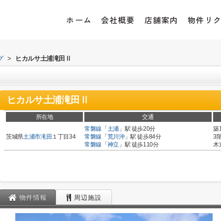
ホーム
会社概要
店舗案内
物件リ
グ
>
ヒカルサ土浦滝田Ⅱ
ヒカルサ土浦滝田Ⅱ
所在地
交通
常磐線
「
土浦
」駅 徒歩20分
築
茨城県
土浦市
滝田
１丁目34
常磐線
「
荒川沖
」駅 徒歩84分
3
常磐線
「
神立
」駅 徒歩110分
木
物件情報
周辺施設