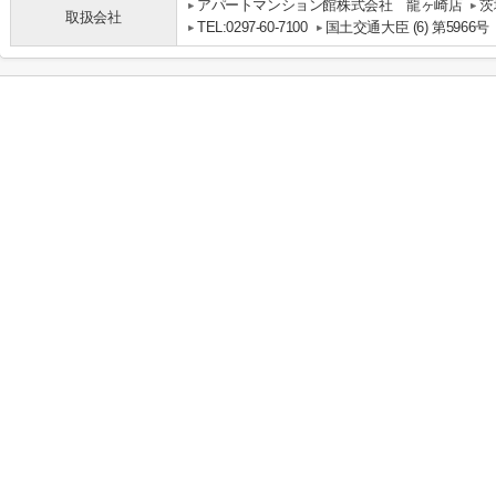
アパートマンション館株式会社 龍ヶ崎店
茨
取扱会社
TEL:0297-60-7100
国土交通大臣 (6) 第5966号