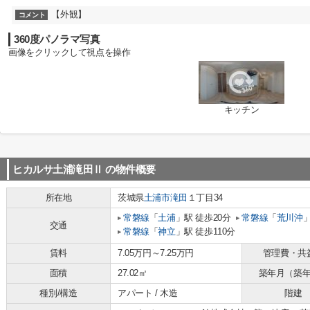
【外観】
コメント
360度パノラマ写真
画像をクリックして視点を操作
キッチン
ヒカルサ土浦滝田Ⅱ
の物件概要
所在地
茨城県
土浦市
滝田
１丁目34
常磐線
「
土浦
」駅 徒歩20分
常磐線
「
荒川沖
」
交通
常磐線
「
神立
」駅 徒歩110分
賃料
7.05万円～7.25万円
管理費・共
面積
27.02㎡
築年月（築
種別/構造
アパート / 木造
階建