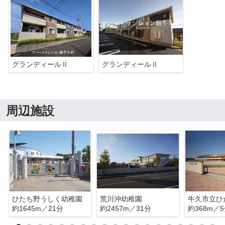
グランディールⅡ
グランディールⅡ
周辺施設
ひたち野うしく幼稚園
荒川沖幼稚園
約1645m／21分
約2457m／31分
約368m／