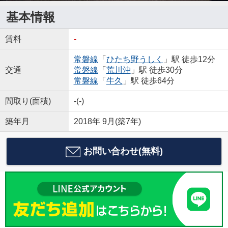
基本情報
賃料
-
常磐線
「
ひたち野うしく
」駅 徒歩12分
交通
常磐線
「
荒川沖
」駅 徒歩30分
常磐線
「
牛久
」駅 徒歩64分
間取り(面積)
-(-)
築年月
2018年 9月(築7年)
お問い合わせ(無料)