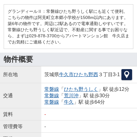
グランディールⅡ：常磐線ひたち野うしく駅にも近くて便利。
こちらの物件は阿見町立本郷小学校が1508m以内にあります。
築6年の物件です。周辺に2駅あるので電車通勤しやすいです。
常磐線ひたち野うしく駅近辺で、不動産に関する事でお困りな
ら、まずは029-878-3700からアパートマンション館 牛久店ま
でお気軽にご連絡ください。
物件概要
所在地
茨城県
牛久市
ひたち野西
３丁目3-1
常磐線
「
ひたち野うしく
」駅 徒歩12分
交通
常磐線
「
荒川沖
」駅 徒歩30分
常磐線
「
牛久
」駅 徒歩64分
賃料
-
管理費等
-