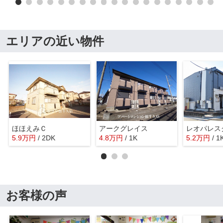
エリアの近い物件
ほほえみＣ
アークグレイス
5.9
万
円
/ 2DK
4.8
万
円
/ 1K
5.2
万
円
/ 1
お客様の声