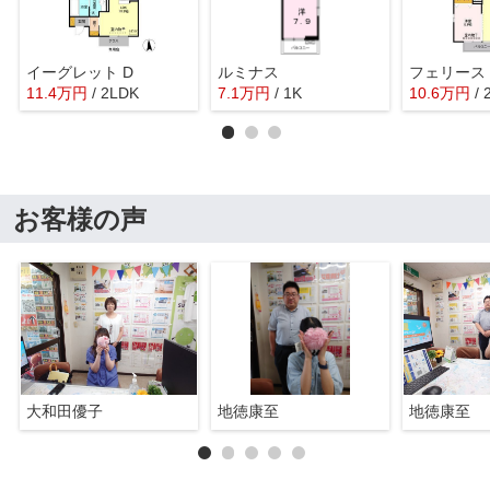
イーグレット D
ルミナス
フェリース
11.4
万
円
/ 2LDK
7.1
万
円
/ 1K
10.6
万
円
/
お客様の声
大和田優子
地徳康至
地徳康至