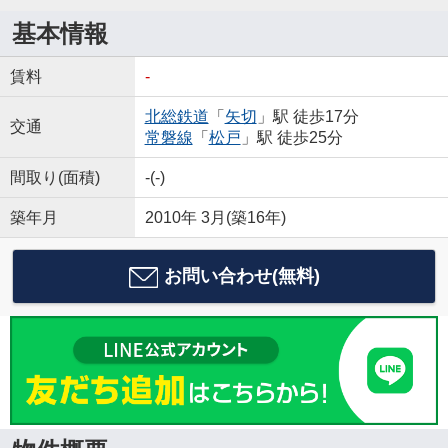
基本情報
賃料
-
北総鉄道
「
矢切
」駅 徒歩17分
交通
常磐線
「
松戸
」駅 徒歩25分
間取り(面積)
-(-)
築年月
2010年 3月(築16年)
お問い合わせ(無料)