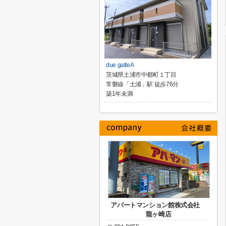
due gatteA
茨城県土浦市中都町１丁目
常磐線「土浦」駅 徒歩76分
築1年未満
アパートマンション館株式会社
龍ヶ崎店