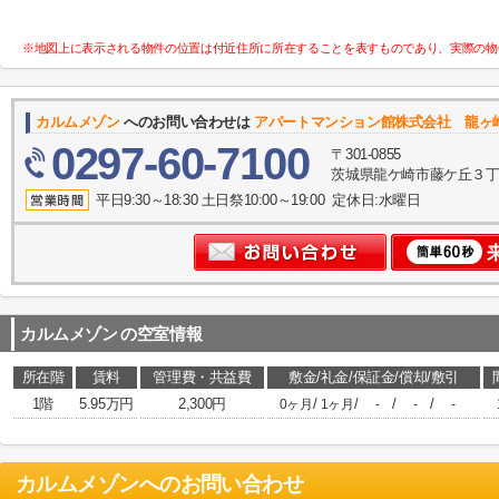
※地図上に表示される物件の位置は付近住所に所在することを表すものであり、実際の物
カルムメゾン
へのお問い合わせは
アパートマンション館株式会社 龍ヶ
0297-60-7100
〒301-0855
茨城県龍ケ崎市藤ケ丘３丁目
平日9:30～18:30 土日祭10:00～19:00 定休日:水曜日
カルムメゾン
の空室情報
所在階
賃料
管理費・共益費
敷金/礼金/保証金/償却/敷引
1階
5.95万円
2,300円
/
/
/
/
0ヶ月
1ヶ月
-
-
-
カルムメゾン
へのお問い合わせ