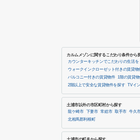
カルムメゾンに関するこだわり条件から
カウンターキッチンでこだわりの生活を
ウォークインクローゼット付きの賃貸物
バルコニー付きの賃貸物件
1階の賃貸
2階以上で安全な賃貸物件を探す
TVイ
土浦市以外の市区町村から探す
龍ケ崎市
下妻市
常総市
取手市
牛久
北相馬郡利根町
土浦市の町名から探す