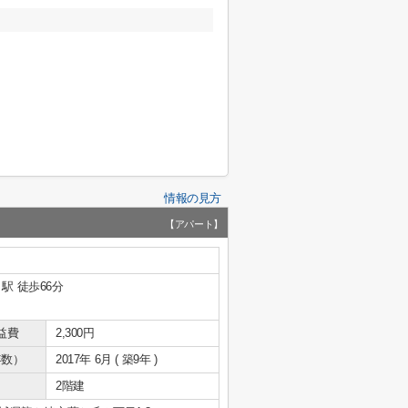
情報の見方
【アパート】
駅 徒歩66分
益費
2,300円
年数）
2017年 6月 ( 築9年 )
2階建