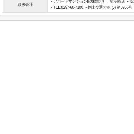
アパートマンション館株式会社 龍ヶ崎店
茨
取扱会社
TEL:0297-60-7100
国土交通大臣 (6) 第5966号