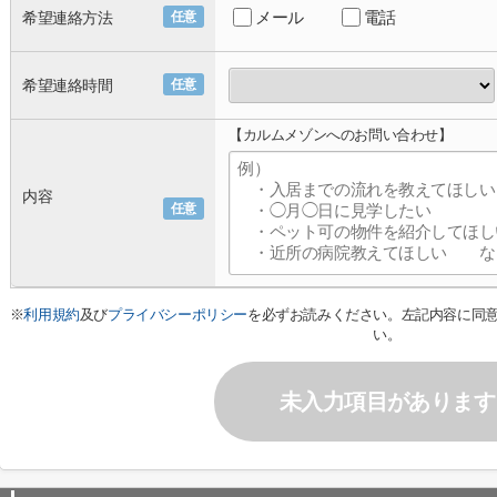
メール
電話
希望連絡方法
任意
希望連絡時間
任意
【カルムメゾンへのお問い合わせ】
内容
任意
※
利用規約
及び
プライバシーポリシー
を必ずお読みください。左記内容に同
い。
未入力項目があります