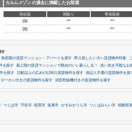
カルムメゾン
の過去に掲載したお部屋
所在階
間取り
専有面積
1階
***
***
2階
***
***
探す
角部屋の賃貸マンション・アパートを探す
即入居したい方へ賃貸物件特集
件を探す
最上階の賃貸マンションで眺めのいい暮らしを！
追い炊き可能なお
物件を探す
12帖以上の広めのLDKの賃貸物件を探す
保証人不要の賃貸物件を探
ンターホン付きの賃貸物件を探す
浴室乾燥機付きの賃貸物件を探す
市
つくば市
守谷市
筑西市
坂東市
かすみがうら市
つくばみらい市
稲敷郡