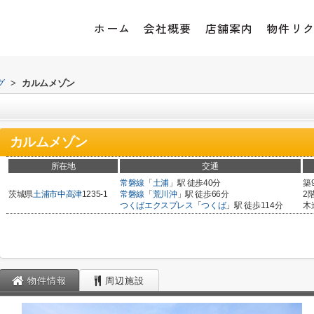
ホーム
会社概要
店舗案内
物件リ
グ
>
カルムメゾン
カルムメゾン
所在地
交通
常磐線
「
土浦
」駅 徒歩40分
築
茨城県
土浦市
中高津
1235-1
常磐線
「
荒川沖
」駅 徒歩66分
2
つくばエクスプレス
「
つくば
」駅 徒歩114分
木
物件情報
周辺施設