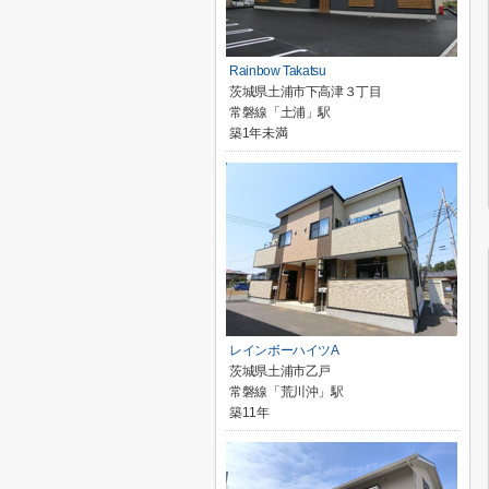
Rainbow Takatsu
茨城県土浦市下高津３丁目
常磐線「土浦」駅
築1年未満
レインボーハイツA
茨城県土浦市乙戸
常磐線「荒川沖」駅
築11年