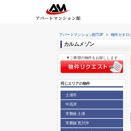
アパートマンション館TOP
>
物件カタロ
カルムメゾン
▼ご希望の物件をお探しします
同じエリアの物件
土浦市
中高津
常磐線 土浦
常磐線 荒川沖