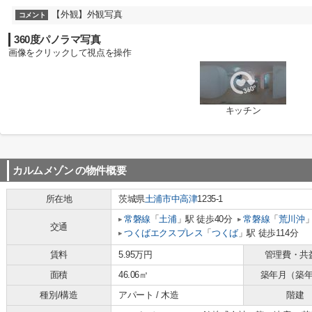
【外観】外観写真
コメント
360度パノラマ写真
画像をクリックして視点を操作
キッチン
カルムメゾン
の物件概要
所在地
茨城県
土浦市
中高津
1235-1
常磐線
「
土浦
」駅 徒歩40分
常磐線
「
荒川沖
」
交通
つくばエクスプレス
「
つくば
」駅 徒歩114分
賃料
5.95万円
管理費・共
面積
46.06㎡
築年月（築
種別/構造
アパート / 木造
階建