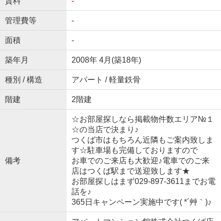
賃料
-
管理費等
-
面積
-
築年月
2008年 4月(築18年)
種別 / 構造
アパート / 軽量鉄骨
階建
2階建
☆お部屋探しなら掲載物件数エリア№１
☆の当店で決まり♪
つくば市はもちろん近隣もご案内致しま
す☆駐車場も完備しておりますので
備考
お車でのご来店も大歓迎♪電車でのご来
店はつくば駅まで送迎致します★
お部屋探しはまず029-897-3611までお電
話を♪
365日キャンペーン実施中です( *´艸｀)♪