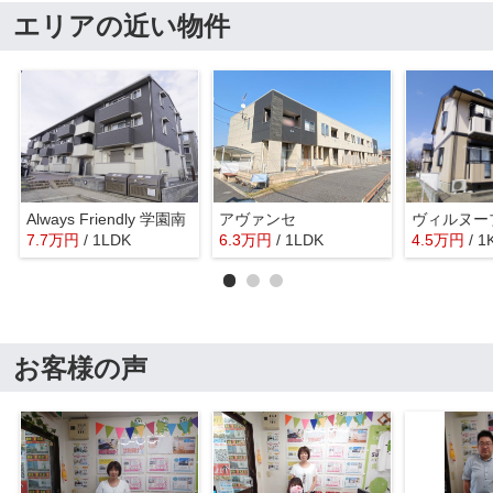
エリアの近い物件
Always Friendly 学園南
アヴァンセ
ヴィルヌー
7.7
万
円
/ 1LDK
6.3
万
円
/ 1LDK
4.5
万
円
/ 1
お客様の声