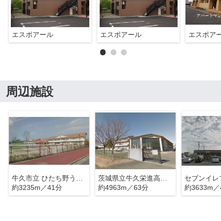
エスポアール
エスポアール
エスポア
周辺施設
牛久市立 ひたち野うしく小学校
茨城県立牛久栄進高等学校
約3235m／41分
約4963m／63分
約3633m／