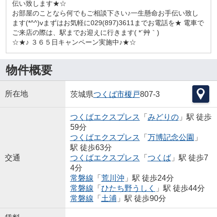
伝い致します★☆
お部屋のことなら何でもご相談下さい♪一生懸命お手伝い致し
ます(*^^)vまずはお気軽に029(897)3611までお電話を★ 電車で
ご来店の際は、駅までお迎えに行きます( *´艸｀)
☆★♪ ３６５日キャンペーン実施中♪★☆
物件概要
所在地
茨城県
つくば市
榎戸
807-3
つくばエクスプレス
「
みどりの
」駅 徒歩
59分
つくばエクスプレス
「
万博記念公園
」
駅 徒歩63分
交通
つくばエクスプレス
「
つくば
」駅 徒歩7
4分
常磐線
「
荒川沖
」駅 徒歩24分
常磐線
「
ひたち野うしく
」駅 徒歩44分
常磐線
「
土浦
」駅 徒歩90分