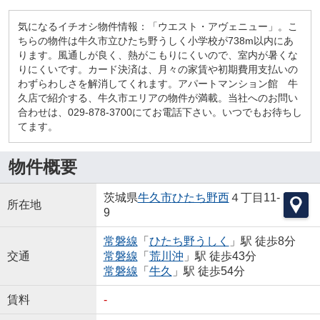
気になるイチオシ物件情報：「ウエスト・アヴェニュー」。こ
ちらの物件は牛久市立ひたち野うしく小学校が738m以内にあ
ります。風通しが良く、熱がこもりにくいので、室内が暑くな
りにくいです。カード決済は、月々の家賃や初期費用支払いの
わずらわしさを解消してくれます。アパートマンション館 牛
久店で紹介する、牛久市エリアの物件が満載。当社へのお問い
合わせは、029-878-3700にてお電話下さい。いつでもお待ちし
てます。
物件概要
茨城県
牛久市
ひたち野西
４丁目11-
所在地
9
常磐線
「
ひたち野うしく
」駅 徒歩8分
交通
常磐線
「
荒川沖
」駅 徒歩43分
常磐線
「
牛久
」駅 徒歩54分
賃料
-