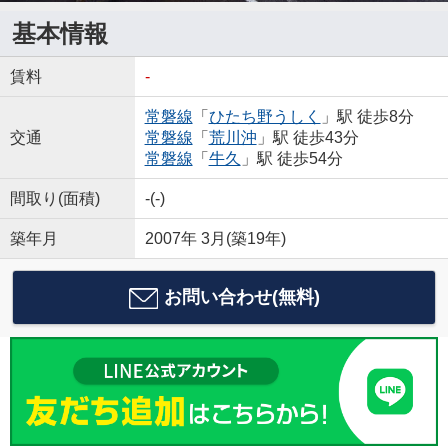
基本情報
賃料
-
常磐線
「
ひたち野うしく
」駅 徒歩8分
交通
常磐線
「
荒川沖
」駅 徒歩43分
常磐線
「
牛久
」駅 徒歩54分
間取り(面積)
-(-)
築年月
2007年 3月(築19年)
お問い合わせ(無料)