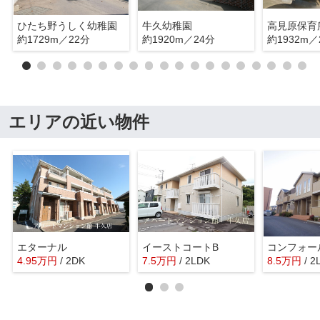
ひたち野うしく幼稚園
牛久幼稚園
高見原保育
約1729m／22分
約1920m／24分
約1932m／
エリアの近い物件
エターナル
イーストコートB
4.95
万
円
/ 2DK
7.5
万
円
/ 2LDK
8.5
万
円
/ 2