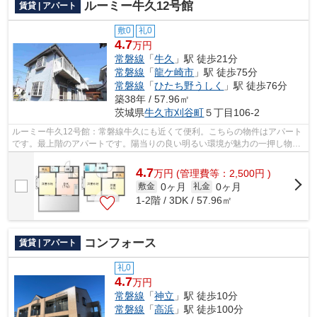
ルーミー牛久12号館
賃貸 | アパート
敷0
礼0
4.7
万円
常磐線
「
牛久
」駅 徒歩21分
常磐線
「
龍ケ崎市
」駅 徒歩75分
常磐線
「
ひたち野うしく
」駅 徒歩76分
築38年 / 57.96㎡
茨城県
牛久市
刈谷町
５丁目106-2
ルーミー牛久12号館：常磐線牛久にも近くて便利。こちらの物件はアパート
です。最上階のアパートです。陽当りの良い明るい環境が魅力の一押し物件
となっています。できるだけ早めに不...
4.7
万
円
(管理費等：2,500円 )
0ヶ月
0ヶ月
敷金
礼金
1-2階 / 3DK / 57.96㎡
コンフォース
賃貸 | アパート
礼0
4.7
万円
常磐線
「
神立
」駅 徒歩10分
常磐線
「
高浜
」駅 徒歩100分