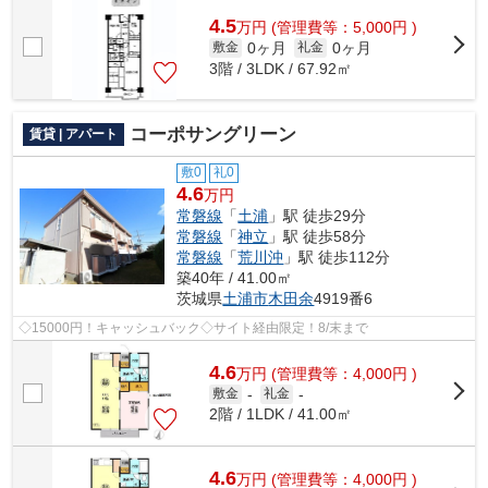
良好で常に新鮮な空気を送り込む物件...
4.5
万
円
(管理費等：5,000円 )
0ヶ月
0ヶ月
敷金
礼金
3階 / 3LDK / 67.92㎡
コーポサングリーン
賃貸 | アパート
敷0
礼0
4.6
万円
常磐線
「
土浦
」駅 徒歩29分
常磐線
「
神立
」駅 徒歩58分
常磐線
「
荒川沖
」駅 徒歩112分
築40年 / 41.00㎡
茨城県
土浦市
木田余
4919番6
◇15000円！キャッシュバック◇サイト経由限定！8/末まで
4.6
万
円
(管理費等：4,000円 )
敷金
-
礼金
-
2階 / 1LDK / 41.00㎡
4.6
万
円
(管理費等：4,000円 )