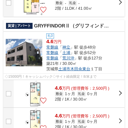
敷金
-
礼金
-
2階 / 1LDK / 41.00㎡
GRYFFINDORⅡ（グリフィンドール）
賃貸 | アパート
礼0
4.6
万円
常磐線
「
神立
」駅 徒歩48分
常磐線
「
土浦
」駅 徒歩52分
常磐線
「
荒川沖
」駅 徒歩127分
築21年 / 30.00㎡
茨城県
土浦市
木田余東台
１丁目
◇15000円！キャッシュバック◇サイト経由限定！8/末まで
4.6
万
円
(管理費等：2,500円 )
1ヶ月
0ヶ月
敷金
礼金
2階 / 1K / 30.00㎡
4.6
万
円
(管理費等：2,500円 )
1ヶ月
0ヶ月
敷金
礼金
2階 / 1K / 30.00㎡