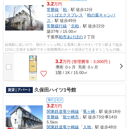
3.2
万円
常磐線
「
柏
」駅 徒歩12分
つくばエクスプレス
「
柏の葉キャンパ
ス
」駅 徒歩49分
常磐緩行線
「
北柏
」駅 徒歩22分
築37年 / 15.00㎡
千葉県
柏市
あけぼの
２丁目
始発駅に近いので、朝のラッシュ時にも電車に座りやすいです☆駅まで徒歩
12分に立地する物件です☆初期費用のカード決済ができます☆こちらの物件
はアパートです☆アパートマンション館 ...
3.2
万
円
(管理費等：3,000円 )
0ヶ月
0ヶ月
敷金
礼金
1階 / 1K / 15.00㎡
久保田ハイツ1号館
賃貸 | アパート
敷0
礼0
3.2
万円
関東鉄道竜ケ崎線
「
竜ヶ崎
」駅 徒歩18分
常磐線
「
龍ケ崎市
」駅 徒歩73分車14分
5.5km
関東鉄道竜ケ崎線
「
入地
」駅 徒歩48分