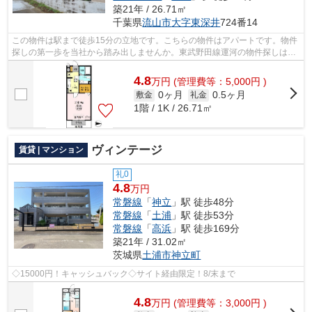
築21年 / 26.71㎡
千葉県
流山市
大字東深井
724番14
この物件は駅まで徒歩15分の立地です。こちらの物件はアパートです。物件
探しの第一歩を当社から踏み出しませんか。東武野田線運河の物件探しはア
パートマンション館 柏店にお任せ。...
4.8
万
円
(管理費等：5,000円 )
0ヶ月
0.5ヶ月
敷金
礼金
1階 / 1K / 26.71㎡
ヴィンテージ
賃貸 | マンション
礼0
4.8
万円
常磐線
「
神立
」駅 徒歩48分
常磐線
「
土浦
」駅 徒歩53分
常磐線
「
高浜
」駅 徒歩169分
築21年 / 31.02㎡
茨城県
土浦市
神立町
◇15000円！キャッシュバック◇サイト経由限定！8/末まで
4.8
万
円
(管理費等：3,000円 )