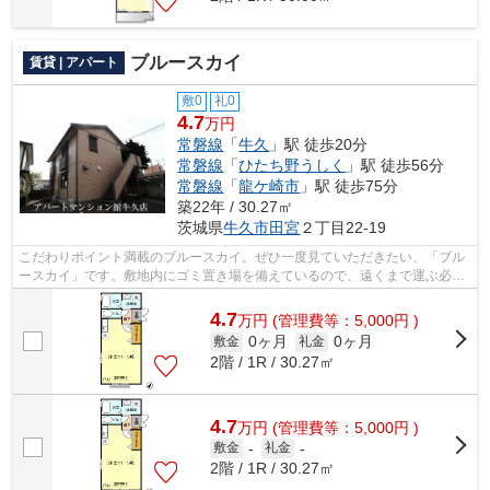
ブルースカイ
賃貸 | アパート
敷0
礼0
4.7
万円
常磐線
「
牛久
」駅 徒歩20分
常磐線
「
ひたち野うしく
」駅 徒歩56分
常磐線
「
龍ケ崎市
」駅 徒歩75分
築22年 / 30.27㎡
茨城県
牛久市
田宮
２丁目22-19
こだわりポイント満載のブルースカイ。ぜひ一度見ていただきたい、「ブル
ースカイ」です。敷地内にゴミ置き場を備えているので、遠くまで運ぶ必要
がなくゴミ出しが楽になります。こち...
4.7
万
円
(管理費等：5,000円 )
0ヶ月
0ヶ月
敷金
礼金
2階 / 1R / 30.27㎡
4.7
万
円
(管理費等：5,000円 )
敷金
-
礼金
-
2階 / 1R / 30.27㎡