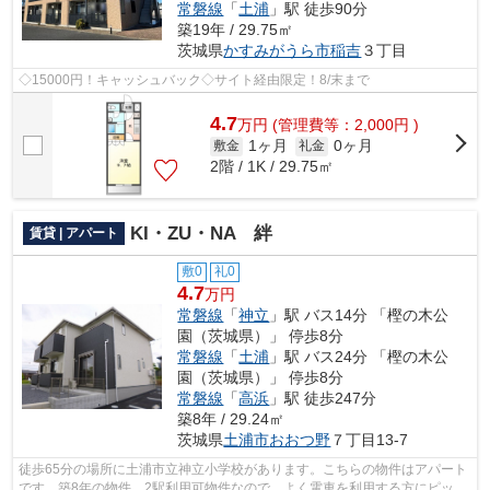
常磐線
「
土浦
」駅 徒歩90分
築19年 / 29.75㎡
茨城県
かすみがうら市
稲吉
３丁目
◇15000円！キャッシュバック◇サイト経由限定！8/末まで
4.7
万
円
(管理費等：2,000円 )
1ヶ月
0ヶ月
敷金
礼金
2階 / 1K / 29.75㎡
KI・ZU・NA 絆
賃貸 | アパート
敷0
礼0
4.7
万円
常磐線
「
神立
」駅 バス14分 「樫の木公
園（茨城県）」 停歩8分
常磐線
「
土浦
」駅 バス24分 「樫の木公
園（茨城県）」 停歩8分
常磐線
「
高浜
」駅 徒歩247分
築8年 / 29.24㎡
茨城県
土浦市
おおつ野
７丁目13-7
徒歩65分の場所に土浦市立神立小学校があります。こちらの物件はアパート
です。築8年の物件。2駅利用可物件なので、よく電車を利用する方にピッタ