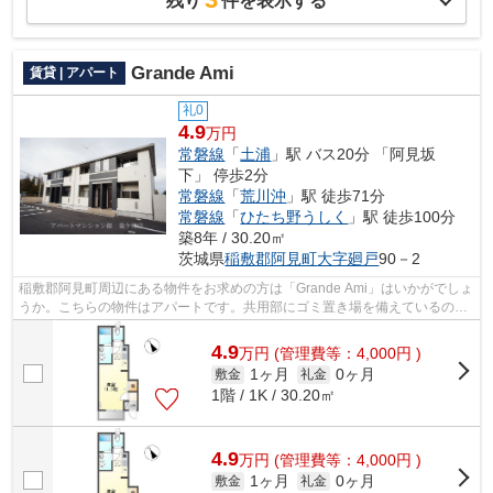
残り
件を表示する
Grande Ami
賃貸 | アパート
礼0
4.9
万円
常磐線
「
土浦
」駅 バス20分 「阿見坂
下」 停歩2分
常磐線
「
荒川沖
」駅 徒歩71分
常磐線
「
ひたち野うしく
」駅 徒歩100分
築8年 / 30.20㎡
茨城県
稲敷郡阿見町
大字廻戸
90－2
稲敷郡阿見町周辺にある物件をお求めの方は「Grande Ami」はいかがでしょ
うか。こちらの物件はアパートです。共用部にゴミ置き場を備えているの
で、外部の人にごみを見られたりするリ...
4.9
万
円
(管理費等：4,000円 )
1ヶ月
0ヶ月
敷金
礼金
1階 / 1K / 30.20㎡
4.9
万
円
(管理費等：4,000円 )
1ヶ月
0ヶ月
敷金
礼金