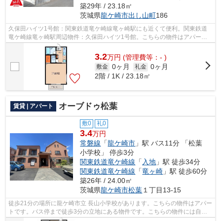
築29年 / 23.18㎡
茨城県
龍ケ崎市
出し山町
186
久保田ハイツ1号館：関東鉄道竜ケ崎線竜ヶ崎駅にも近くて便利。関東鉄道
竜ケ崎線竜ヶ崎駅周辺物件：久保田ハイツ1号館。こちらの物件はアパート
です。スタッフ一同、気持ちを込めてお...
3.2
万
円
(管理費等：- )
0ヶ月
0ヶ月
敷金
礼金
2階 / 1K / 23.18㎡
オーブドゥ松葉
賃貸 | アパート
敷0
礼0
3.4
万円
常磐線
「
龍ケ崎市
」駅 バス11分 「松葉
小学校」 停歩3分
関東鉄道竜ケ崎線
「
入地
」駅 徒歩34分
関東鉄道竜ケ崎線
「
竜ヶ崎
」駅 徒歩60分
築26年 / 24.00㎡
茨城県
龍ケ崎市
松葉
１丁目13-15
徒歩21分の場所に龍ケ崎市立 長山小学校があります。こちらの物件はアパー
トです。バス停まで徒歩3分の立地にある物件です。こちらの物件には自走
式駐車場があります。メールアドレスr...