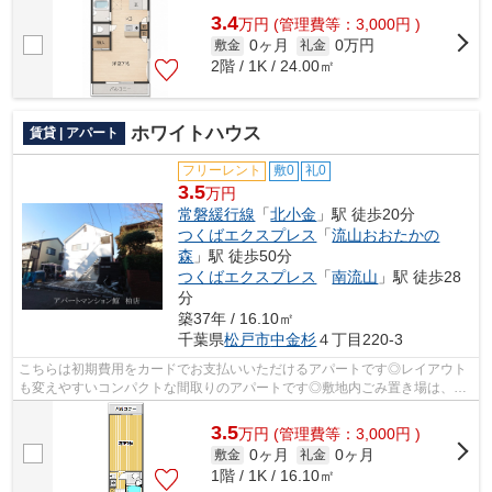
3.4
万
円
(管理費等：3,000円 )
0ヶ月
0万円
敷金
礼金
2階 / 1K / 24.00㎡
ホワイトハウス
賃貸 | アパート
フリーレント
敷0
礼0
3.5
万円
常磐緩行線
「
北小金
」駅 徒歩20分
つくばエクスプレス
「
流山おおたかの
森
」駅 徒歩50分
つくばエクスプレス
「
南流山
」駅 徒歩28
分
築37年 / 16.10㎡
千葉県
松戸市
中金杉
４丁目220-3
こちらは初期費用をカードでお支払いいただけるアパートです◎レイアウト
も変えやすいコンパクトな間取りのアパートです◎敷地内ごみ置き場は、ご
みを捨てる手間を減らしてくれます◎常磐...
3.5
万
円
(管理費等：3,000円 )
0ヶ月
0ヶ月
敷金
礼金
1階 / 1K / 16.10㎡