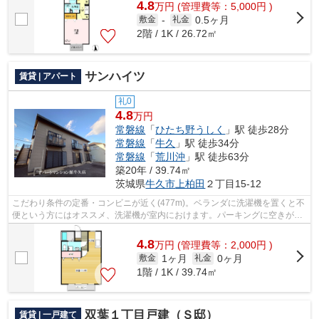
4.8
万
円
(管理費等：5,000円 )
0.5ヶ月
敷金
-
礼金
2階 / 1K / 26.72㎡
サンハイツ
賃貸 | アパート
礼0
4.8
万円
常磐線
「
ひたち野うしく
」駅 徒歩28分
常磐線
「
牛久
」駅 徒歩34分
常磐線
「
荒川沖
」駅 徒歩63分
築20年 / 39.74㎡
茨城県
牛久市
上柏田
２丁目15-12
こだわり条件の定番・コンビニが近く(477m)。ベランダに洗濯機を置くと不
便という方にはオススメ、洗濯機が室内におけます。パーキングに空きがあ
りますので、車を駐車することが可能...
4.8
万
円
(管理費等：2,000円 )
1ヶ月
0ヶ月
敷金
礼金
1階 / 1K / 39.74㎡
双葉１丁目戸建（Ｓ邸）
賃貸 | 一戸建て