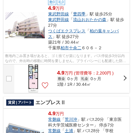
敷0
礼0
4.9
万円
東武野田線
「
豊四季
」駅 徒歩25分
東武野田線
「
流山おおたかの森
」駅 徒歩
27分
つくばエクスプレス
「
柏の葉キャンパ
ス
」駅 徒歩27分
築21年 / 30.44㎡
千葉県
柏市
十余二
６０６－２
敷地内ごみ置き場があると、ゴミ捨てが楽になります。バス停徒歩3分以内
なので、外出時の移動に時間を要しません。プライバシーにも配慮した防音
性の高いマンション。ニーズも高まって...
4.9
万
円
(管理費等：2,200円 )
0ヶ月
0ヶ月
敷金
礼金
1階 / 1R / 30.44㎡
エンプレスⅡ
賃貸 | アパート
4.9
万円
常磐線
「
荒川沖
」駅 バス20分 「東京医
科大学茨城医療センター」 停歩7分
常磐線
「
土浦
」駅 バス28分 「学校