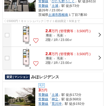
常磐線
「
ひたち野うしく
」駅 徒歩61分
常磐線
「
土浦
」駅 徒歩73分
築26年 / 23.00㎡
茨城県
土浦市
西根南
１丁目7番30
◇15000円！キャッシュバック◇サイト経由限定！8/末まで
2.8
万
円
(管理費等：3,500円 )
敷金
-
礼金
-
2階 / 1R / 23.00㎡
2.8
万
円
(管理費等：3,500円 )
敷金
-
礼金
-
2階 / 1R / 23.00㎡
みほレジデンス
賃貸 | マンション
礼0
3
万円
常磐線
「
土浦
」駅 徒歩172分
常磐線
「
神立
」駅 徒歩368分
常磐線
「
荒川沖
」駅 徒歩192分