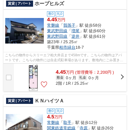
ホープヒルズ
賃貸 | アパート
敷0
礼0
4.45
万円
常磐線
「
我孫子
」駅 徒歩58分
東武野田線
「
増尾
」駅 徒歩60分
東武野田線
「
逆井
」駅 徒歩61分
築23年 / 25.25㎡
千葉県
柏市
緑台
18-7
こちらの物件からスリーエフ柏大井店まで458mです。こちらの物件はアパ
ートです。こちらの物件には自走式駐車場があります。敷地内にごみ置き場
のあるアパートです。物件数豊富なアパ...
4.45
万
円
(管理費等：2,200円 )
0ヶ月
0ヶ月
敷金
礼金
2階 / 1R / 25.25㎡
ＫＮハイツＡ
賃貸 | アパート
敷0
礼0
4.5
万円
常磐線
「
取手
」駅 徒歩12分
関東鉄道常総線
「
寺原
」駅 徒歩26分