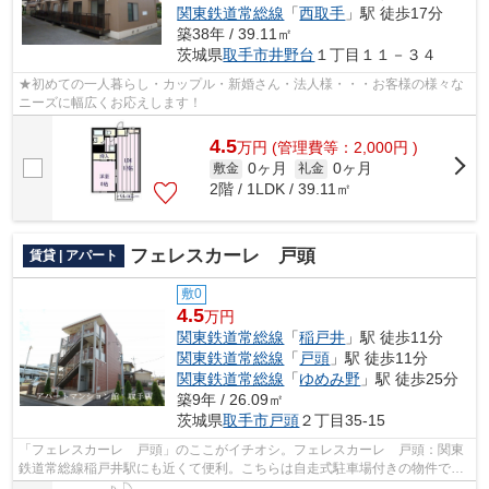
関東鉄道常総線
「
西取手
」駅 徒歩17分
築38年 / 39.11㎡
茨城県
取手市
井野台
１丁目１１－３４
★初めての一人暮らし・カップル・新婚さん・法人様・・・お客様の様々な
ニーズに幅広くお応えします！
4.5
万
円
(管理費等：2,000円 )
0ヶ月
0ヶ月
敷金
礼金
2階 / 1LDK / 39.11㎡
フェレスカーレ 戸頭
賃貸 | アパート
敷0
4.5
万円
関東鉄道常総線
「
稲戸井
」駅 徒歩11分
関東鉄道常総線
「
戸頭
」駅 徒歩11分
関東鉄道常総線
「
ゆめみ野
」駅 徒歩25分
築9年 / 26.09㎡
茨城県
取手市
戸頭
２丁目35-15
「フェレスカーレ 戸頭」のここがイチオシ。フェレスカーレ 戸頭：関東
鉄道常総線稲戸井駅にも近くて便利。こちらは自走式駐車場付きの物件で
す。2駅利用可能な物件で移動範囲が広が...