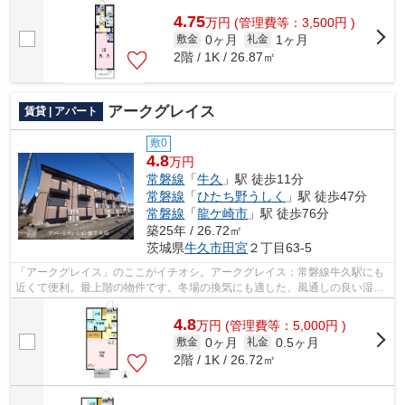
4.75
万
円
(管理費等：3,500円 )
0ヶ月
1ヶ月
敷金
礼金
2階 / 1K / 26.87㎡
アークグレイス
賃貸 | アパート
敷0
4.8
万円
常磐線
「
牛久
」駅 徒歩11分
常磐線
「
ひたち野うしく
」駅 徒歩47分
常磐線
「
龍ケ崎市
」駅 徒歩76分
築25年 / 26.72㎡
茨城県
牛久市
田宮
２丁目63-5
「アークグレイス」のここがイチオシ。アークグレイス：常磐線牛久駅にも
近くて便利。最上階の物件です。冬場の換気にも適した、風通しの良い湿気
が溜まりにくいアパートです。牛久市...
4.8
万
円
(管理費等：5,000円 )
0ヶ月
0.5ヶ月
敷金
礼金
2階 / 1K / 26.72㎡