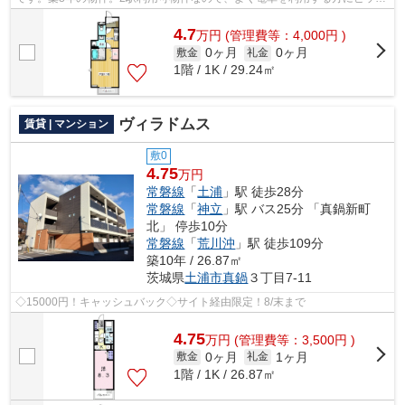
リですね。より詳しい情報や内見のご...
4.7
万
円
(管理費等：4,000円 )
0ヶ月
0ヶ月
敷金
礼金
1階 / 1K / 29.24㎡
ヴィラドムス
賃貸 | マンション
敷0
4.75
万円
常磐線
「
土浦
」駅 徒歩28分
常磐線
「
神立
」駅 バス25分 「真鍋新町
北」 停歩10分
常磐線
「
荒川沖
」駅 徒歩109分
築10年 / 26.87㎡
茨城県
土浦市
真鍋
３丁目7-11
◇15000円！キャッシュバック◇サイト経由限定！8/末まで
4.75
万
円
(管理費等：3,500円 )
0ヶ月
1ヶ月
敷金
礼金
1階 / 1K / 26.87㎡