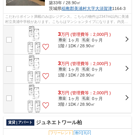
築33年 / 28.90㎡
茨城県
稲敷郡美浦村
大字大須賀津
1164-3
こだわりポイント満載のみほレジデンス。こちらの物件は2347m以内に美浦
村立美浦中学校があります。こちらはマンションタイプになります。内見の
ご連絡はryuugasaki@apa-to.co.jpから...
3
万
円
(管理費等：2,000円 )
1ヶ月
0ヶ月
敷金
礼金
1階 / 1DK / 28.90㎡
3
万
円
(管理費等：2,000円 )
1ヶ月
0ヶ月
敷金
礼金
1階 / 1DK / 28.90㎡
3
万
円
(管理費等：2,000円 )
1ヶ月
0ヶ月
敷金
礼金
3階 / 1DK / 28.90㎡
ジュネエトワール柏
賃貸 | アパート
フリーレント
敷0
礼0