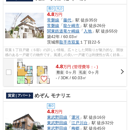
敷0
礼0
4.8
万円
常磐線
「
藤代
」駅 徒歩35分
常磐線
「
龍ケ崎市
」駅 徒歩26分
関東鉄道竜ケ崎線
「
入地
」駅 徒歩55分
築42年 / 60.03㎡
茨城県
取手市
双葉
１丁目22-5
双葉１丁目戸建（Ｓ邸）の詳しい情報。広々とした間取りが魅力的な、開放
感のある一戸建ての物件です。風通しの良い一戸建ては利便性が高く好条件
です。常磐線藤代エリアで戸建てを探...
4.8
万
円
(管理費等：- )
0ヶ月
0ヶ月
敷金
礼金
- / 3DK / 60.03㎡
めぞん モナリエ
賃貸 | アパート
敷0
4.8
万円
東武野田線
「
運河
」駅 徒歩16分
東武野田線
「
江戸川台
」駅 徒歩32分
東武野田線
「
梅郷
」駅 徒歩45分