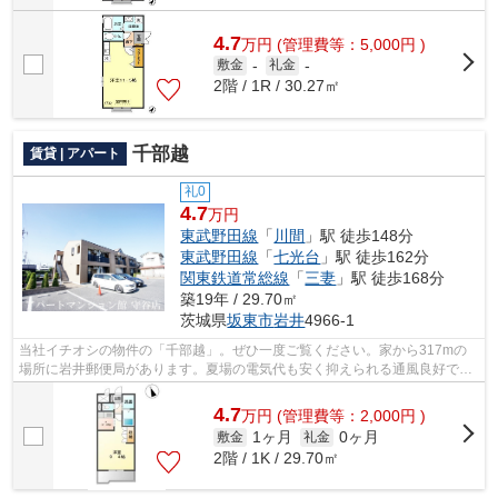
4.7
万
円
(管理費等：5,000円 )
敷金
-
礼金
-
2階 / 1R / 30.27㎡
千部越
賃貸 | アパート
礼0
4.7
万円
東武野田線
「
川間
」駅 徒歩148分
東武野田線
「
七光台
」駅 徒歩162分
関東鉄道常総線
「
三妻
」駅 徒歩168分
築19年 / 29.70㎡
茨城県
坂東市
岩井
4966-1
当社イチオシの物件の「千部越」。ぜひ一度ご覧ください。家から317mの
場所に岩井郵便局があります。夏場の電気代も安く抑えられる通風良好で快
適な物件です。こちらの物件はアパート...
4.7
万
円
(管理費等：2,000円 )
1ヶ月
0ヶ月
敷金
礼金
2階 / 1K / 29.70㎡