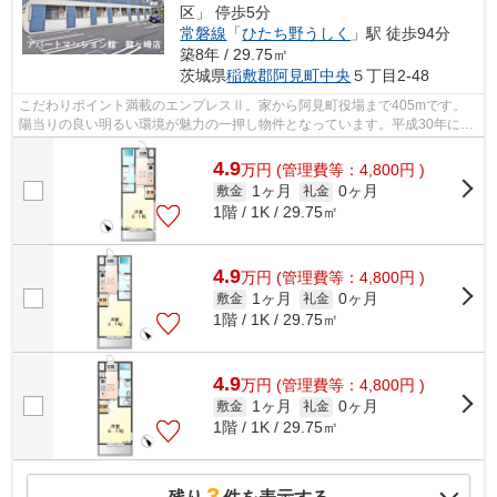
区」 停歩5分
常磐線
「
ひたち野うしく
」駅 徒歩94分
築8年 / 29.75㎡
茨城県
稲敷郡阿見町
中央
５丁目2-48
こだわりポイント満載のエンプレスⅡ。家から阿見町役場まで405mです。
陽当りの良い明るい環境が魅力の一押し物件となっています。平成30年に建
設された物件です。稲敷郡阿見町の常磐線...
4.9
万
円
(管理費等：4,800円 )
1ヶ月
0ヶ月
敷金
礼金
1階 / 1K / 29.75㎡
4.9
万
円
(管理費等：4,800円 )
1ヶ月
0ヶ月
敷金
礼金
1階 / 1K / 29.75㎡
4.9
万
円
(管理費等：4,800円 )
1ヶ月
0ヶ月
敷金
礼金
1階 / 1K / 29.75㎡
3