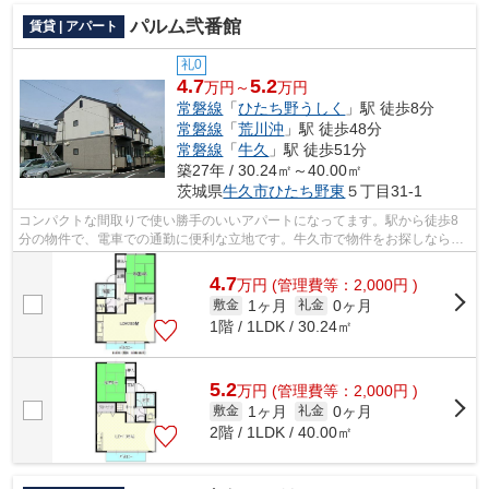
パルム弐番館
賃貸 | アパート
礼0
4.7
5.2
万円～
万円
常磐線
「
ひたち野うしく
」駅 徒歩8分
常磐線
「
荒川沖
」駅 徒歩48分
常磐線
「
牛久
」駅 徒歩51分
築27年 / 30.24㎡～40.00㎡
茨城県
牛久市
ひたち野東
５丁目31-1
コンパクトな間取りで使い勝手のいいアパートになってます。駅から徒歩8
分の物件で、電車での通勤に便利な立地です。牛久市で物件をお探しなら当
社アパートマンション館 牛久店にお任...
4.7
万
円
(管理費等：2,000円 )
1ヶ月
0ヶ月
敷金
礼金
1階 / 1LDK / 30.24㎡
5.2
万
円
(管理費等：2,000円 )
1ヶ月
0ヶ月
敷金
礼金
2階 / 1LDK / 40.00㎡