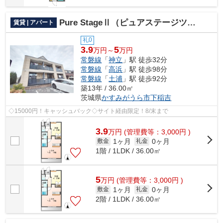
Pure StageⅡ（ピュアステージツー）
賃貸 | アパート
礼0
3.9
5
万円～
万円
常磐線
「
神立
」駅 徒歩32分
常磐線
「
高浜
」駅 徒歩98分
常磐線
「
土浦
」駅 徒歩92分
築13年 / 36.00㎡
茨城県
かすみがうら市
下稲吉
◇15000円！キャッシュバック◇サイト経由限定！8/末まで
3.9
万
円
(管理費等：3,000円 )
1ヶ月
0ヶ月
敷金
礼金
1階 / 1LDK / 36.00㎡
5
万
円
(管理費等：3,000円 )
1ヶ月
0ヶ月
敷金
礼金
2階 / 1LDK / 36.00㎡