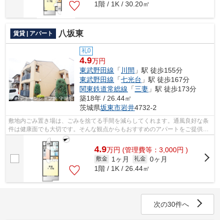
1階 / 1K / 30.20㎡
八坂東
賃貸 | アパート
礼0
4.9
万円
東武野田線
「
川間
」駅 徒歩155分
東武野田線
「
七光台
」駅 徒歩167分
関東鉄道常総線
「
三妻
」駅 徒歩173分
築18年 / 26.44㎡
茨城県
坂東市
岩井
4732-2
敷地内ごみ置き場は、ごみを捨てる手間を減らしてくれます。通風良好な条
件は健康面でも大切です。そんな観点からもおすすめのアパートをご提供し
ます。こちらの物件はアパートです。...
4.9
万
円
(管理費等：3,000円 )
1ヶ月
0ヶ月
敷金
礼金
1階 / 1K / 26.44㎡
次の30件へ