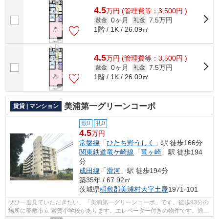
4.5
万
円
(管理費等：3,500円 )
0ヶ月
7.5万円
敷金
礼金
1階 / 1K / 26.09㎡
4.5
万
円
(管理費等：3,500円 )
0ヶ月
7.5万円
敷金
礼金
1階 / 1K / 26.09㎡
美浦第一グリーンコーポ
賃貸 | マンション
敷0
礼0
4.5
万円
常磐線
「
ひたち野うしく
」駅 徒歩166分
関東鉄道竜ケ崎線
「
竜ヶ崎
」駅 徒歩194
分
成田線
「
滑河
」駅 徒歩194分
築35年 / 67.92㎡
茨城県
稲敷郡美浦村
大字土屋
1971-101
ぜひ一度見ていただきたい、「美浦第一グリーンコーポ」です。徒歩83分の
場所に稲敷市立 君賀小学校があります。エレベーター付きの物件です。通風