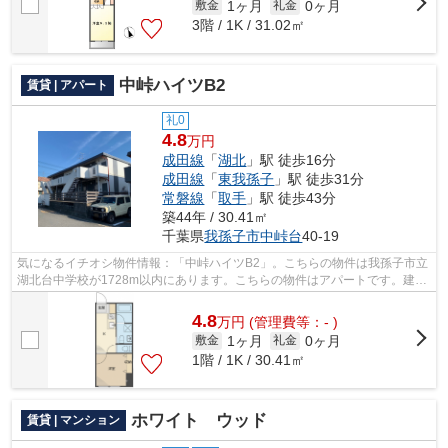
1ヶ月
0ヶ月
敷金
礼金
3階 / 1K / 31.02㎡
中峠ハイツB2
賃貸 | アパート
礼0
4.8
万円
成田線
「
湖北
」駅 徒歩16分
成田線
「
東我孫子
」駅 徒歩31分
常磐線
「
取手
」駅 徒歩43分
築44年 / 30.41㎡
千葉県
我孫子市
中峠台
40-19
気になるイチオシ物件情報：「中峠ハイツB2」。こちらの物件は我孫子市立
湖北台中学校が1728m以内にあります。こちらの物件はアパートです。建物
の共用部にゴミ置き場があるので、外部...
4.8
万
円
(管理費等：- )
1ヶ月
0ヶ月
敷金
礼金
1階 / 1K / 30.41㎡
ホワイト ウッド
賃貸 | マンション