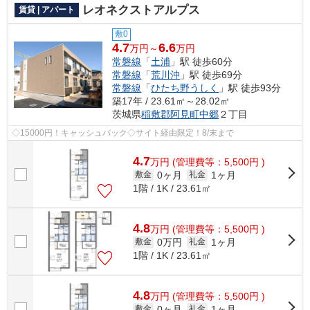
レオネクストアルプス
賃貸 | アパート
敷0
4.7
6.6
万円～
万円
常磐線
「
土浦
」駅 徒歩60分
常磐線
「
荒川沖
」駅 徒歩69分
常磐線
「
ひたち野うしく
」駅 徒歩93分
築17年 / 23.61㎡～28.02㎡
茨城県
稲敷郡阿見町
中郷
２丁目
◇15000円！キャッシュバック◇サイト経由限定！8/末まで
4.7
万
円
(管理費等：5,500円 )
0ヶ月
1ヶ月
敷金
礼金
1階 / 1K / 23.61㎡
4.8
万
円
(管理費等：5,500円 )
0万円
1ヶ月
敷金
礼金
1階 / 1K / 23.61㎡
4.8
万
円
(管理費等：5,500円 )
0ヶ月
1ヶ月
敷金
礼金