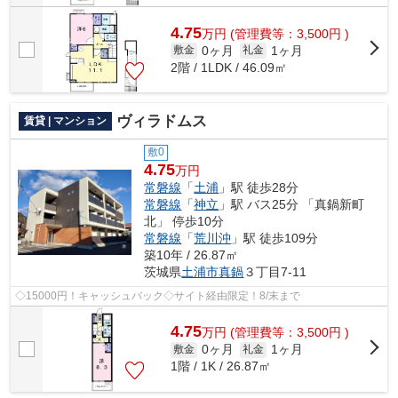
4.75
万
円
(管理費等：3,500円 )
0ヶ月
1ヶ月
敷金
礼金
2階 / 1LDK / 46.09㎡
ヴィラドムス
賃貸 | マンション
敷0
4.75
万円
常磐線
「
土浦
」駅 徒歩28分
常磐線
「
神立
」駅 バス25分 「真鍋新町
北」 停歩10分
常磐線
「
荒川沖
」駅 徒歩109分
築10年 / 26.87㎡
茨城県
土浦市
真鍋
３丁目7-11
◇15000円！キャッシュバック◇サイト経由限定！8/末まで
4.75
万
円
(管理費等：3,500円 )
0ヶ月
1ヶ月
敷金
礼金
1階 / 1K / 26.87㎡