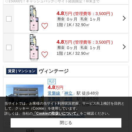
◇15000円！キャッシュバック◇サイト経由限定！8/末まで
4.8
万
円
(管理費等：3,500円 )
0ヶ月
1ヶ月
敷金
礼金
1階 / 1K / 32.90㎡
4.8
万
円
(管理費等：3,500円 )
0ヶ月
1ヶ月
敷金
礼金
1階 / 1K / 32.90㎡
ヴィンテージ
賃貸 | マンション
礼0
4.8
万円
常磐線
「
神立
」駅 徒歩48分
常磐線
「
土浦
」駅 徒歩53分
当サイトでは、お客様の当サイト利用状況把握、サービス向上検討を目的と
常磐線
「
高浜
」駅 徒歩169分
して、クッキー（Cookie）を使用しています。
築21年 / 31.02㎡
詳しくは、当社の
「Cookieの取扱いについて」
をご確認ください。
茨城県
土浦市
神立町
閉じる
◇15000円！キャッシュバック◇サイト経由限定！8/末まで