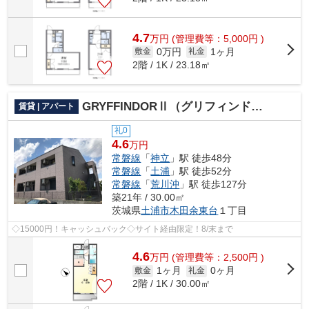
4.7
万
円
(管理費等：5,000円 )
0万円
1ヶ月
敷金
礼金
2階 / 1K / 23.18㎡
GRYFFINDORⅡ（グリフィンドール）
賃貸 | アパート
礼0
4.6
万円
常磐線
「
神立
」駅 徒歩48分
常磐線
「
土浦
」駅 徒歩52分
常磐線
「
荒川沖
」駅 徒歩127分
築21年 / 30.00㎡
茨城県
土浦市
木田余東台
１丁目
◇15000円！キャッシュバック◇サイト経由限定！8/末まで
4.6
万
円
(管理費等：2,500円 )
1ヶ月
0ヶ月
敷金
礼金
2階 / 1K / 30.00㎡