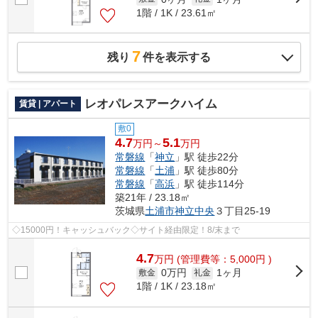
1階 / 1K / 23.61㎡
7
残り
件を表示する
レオパレスアークハイム
賃貸 | アパート
敷0
4.7
5.1
万円～
万円
常磐線
「
神立
」駅 徒歩22分
常磐線
「
土浦
」駅 徒歩80分
常磐線
「
高浜
」駅 徒歩114分
築21年 / 23.18㎡
茨城県
土浦市
神立中央
３丁目25-19
◇15000円！キャッシュバック◇サイト経由限定！8/末まで
4.7
万
円
(管理費等：5,000円 )
0万円
1ヶ月
敷金
礼金
1階 / 1K / 23.18㎡