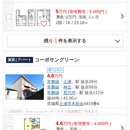
5
万
円
(管理費等：5,000円 )
0万円
1ヶ月
敷金
礼金
2階 / 1K / 23.18㎡
1
残り
件を表示する
コーポサングリーン
賃貸 | アパート
敷0
礼0
4.6
万円
常磐線
「
土浦
」駅 徒歩29分
常磐線
「
神立
」駅 徒歩58分
常磐線
「
荒川沖
」駅 徒歩112分
築40年 / 41.00㎡
茨城県
土浦市
木田余
4919番6
◇15000円！キャッシュバック◇サイト経由限定！8/末まで
4.6
万
円
(管理費等：4,000円 )
敷金
-
礼金
-