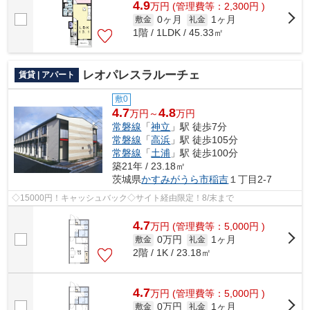
4.9
万
円
(管理費等：2,300円 )
0ヶ月
1ヶ月
敷金
礼金
1階 / 1LDK / 45.33㎡
レオパレスラルーチェ
賃貸 | アパート
敷0
4.7
4.8
万円～
万円
常磐線
「
神立
」駅 徒歩7分
常磐線
「
高浜
」駅 徒歩105分
常磐線
「
土浦
」駅 徒歩100分
築21年 / 23.18㎡
茨城県
かすみがうら市
稲吉
１丁目2-7
◇15000円！キャッシュバック◇サイト経由限定！8/末まで
4.7
万
円
(管理費等：5,000円 )
0万円
1ヶ月
敷金
礼金
2階 / 1K / 23.18㎡
4.7
万
円
(管理費等：5,000円 )
0万円
1ヶ月
敷金
礼金