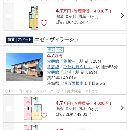
リですね。より詳しい情報や内見のご...
4.7
万
円
(管理費等：4,000円 )
0ヶ月
0ヶ月
敷金
礼金
1階 / 1K / 29.24㎡
エゼ・ヴィラージュ
賃貸 | アパート
敷0
礼0
4.7
万円
常磐線
「
荒川沖
」駅 徒歩25分
常磐線
「
ひたち野うしく
」駅 徒歩58分
常磐線
「
土浦
」駅 徒歩69分
築22年 / 49.01㎡
茨城県
土浦市
西根南
１丁目5-5-2
◇15000円！キャッシュバック◇サイト経由限定！8/末まで
4.7
万
円
(管理費等：4,000円 )
0ヶ月
0ヶ月
敷金
礼金
1階 / 2DK / 49.01㎡