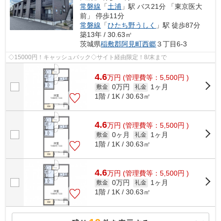
常磐線
「
土浦
」駅 バス21分 「東京医大
前」 停歩11分
常磐線
「
ひたち野うしく
」駅 徒歩87分
築13年 / 30.63㎡
茨城県
稲敷郡阿見町
西郷
３丁目6-3
◇15000円！キャッシュバック◇サイト経由限定！8/末まで
4.6
万
円
(管理費等：5,500円 )
0万円
1ヶ月
敷金
礼金
1階 / 1K / 30.63㎡
4.6
万
円
(管理費等：5,500円 )
0ヶ月
1ヶ月
敷金
礼金
1階 / 1K / 30.63㎡
4.6
万
円
(管理費等：5,500円 )
0万円
1ヶ月
敷金
礼金
1階 / 1K / 30.63㎡