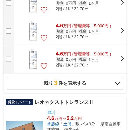
0万円
1ヶ月
敷金
礼金
2階 / 1K / 22.70㎡
4.6
万
円
(管理費等：5,000円 )
0万円
1ヶ月
敷金
礼金
2階 / 1K / 22.70㎡
4.6
万
円
(管理費等：5,000円 )
0万円
1ヶ月
敷金
礼金
2階 / 1K / 22.70㎡
3
残り
件を表示する
レオネクストトレランスⅡ
賃貸 | アパート
敷0
4.6
5.2
万円～
万円
常磐線
「
土浦
」駅 バス9分 「県南自動車
学校前」 停歩5分