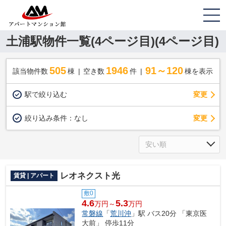
土浦駅物件一覧(4ページ目)(4ページ目)
505
1946
91～120
該当物件数
棟
空き数
件
棟を表示
駅で絞り込む
変更
変更
絞り込み条件：
なし
レオネクスト光
賃貸 | アパート
敷0
4.6
5.3
万円～
万円
常磐線
「
荒川沖
」駅 バス20分 「東京医
大前」 停歩11分