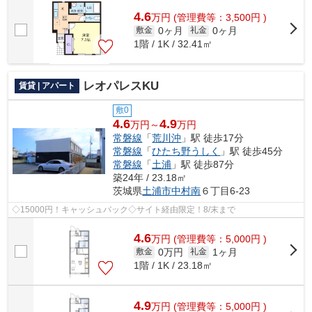
費用をお支払いいただける物件です。こ...
4.6
万
円
(管理費等：3,500円 )
0ヶ月
0ヶ月
敷金
礼金
1階 / 1K / 32.41㎡
レオパレスKU
賃貸 | アパート
敷0
4.6
4.9
万円～
万円
常磐線
「
荒川沖
」駅 徒歩17分
常磐線
「
ひたち野うしく
」駅 徒歩45分
常磐線
「
土浦
」駅 徒歩87分
築24年 / 23.18㎡
茨城県
土浦市
中村南
６丁目6-23
◇15000円！キャッシュバック◇サイト経由限定！8/末まで
4.6
万
円
(管理費等：5,000円 )
0万円
1ヶ月
敷金
礼金
1階 / 1K / 23.18㎡
4.9
万
円
(管理費等：5,000円 )