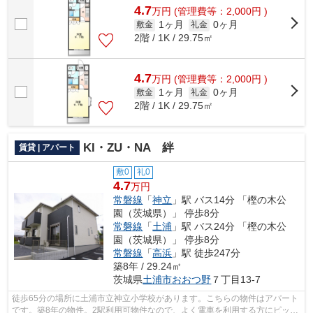
4.7
万
円
(管理費等：2,000円 )
1ヶ月
0ヶ月
敷金
礼金
2階 / 1K / 29.75㎡
4.7
万
円
(管理費等：2,000円 )
1ヶ月
0ヶ月
敷金
礼金
2階 / 1K / 29.75㎡
KI・ZU・NA 絆
賃貸 | アパート
敷0
礼0
4.7
万円
常磐線
「
神立
」駅 バス14分 「樫の木公
園（茨城県）」 停歩8分
常磐線
「
土浦
」駅 バス24分 「樫の木公
園（茨城県）」 停歩8分
常磐線
「
高浜
」駅 徒歩247分
築8年 / 29.24㎡
茨城県
土浦市
おおつ野
７丁目13-7
徒歩65分の場所に土浦市立神立小学校があります。こちらの物件はアパート
です。築8年の物件。2駅利用可物件なので、よく電車を利用する方にピッタ