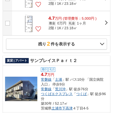
2階 / 1K / 23.18㎡
4.7
万
円
(管理費等：5,000円 )
0万円
1ヶ月
敷金
礼金
2階 / 1K / 23.18㎡
2
残り
件を表示する
サンプレイスＰａｒｔ２
賃貸 | アパート
敷0
礼0
4.7
万円
常磐線
「
土浦
」駅 バス10分 「国立病院
入口」 停歩9分
常磐線
「
荒川沖
」駅 徒歩76分
つくばエクスプレス
「
つくば
」駅 徒歩96
分
築30年 / 52.17㎡
茨城県
土浦市
下高津
４丁目4-5