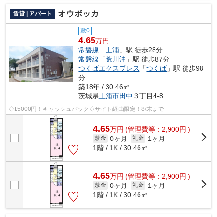
オウボッカ
賃貸 | アパート
敷0
4.65
万円
常磐線
「
土浦
」駅 徒歩28分
常磐線
「
荒川沖
」駅 徒歩87分
つくばエクスプレス
「
つくば
」駅 徒歩98
分
築18年 / 30.46㎡
茨城県
土浦市
田中
３丁目4-8
◇15000円！キャッシュバック◇サイト経由限定！8/末まで
4.65
万
円
(管理費等：2,900円 )
0ヶ月
1ヶ月
敷金
礼金
1階 / 1K / 30.46㎡
4.65
万
円
(管理費等：2,900円 )
0ヶ月
1ヶ月
敷金
礼金
1階 / 1K / 30.46㎡