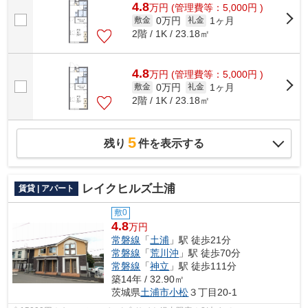
4.8
万
円
(管理費等：5,000円 )
0万円
1ヶ月
敷金
礼金
2階 / 1K / 23.18㎡
4.8
万
円
(管理費等：5,000円 )
0万円
1ヶ月
敷金
礼金
2階 / 1K / 23.18㎡
5
残り
件を表示する
レイクヒルズ土浦
賃貸 | アパート
敷0
4.8
万円
常磐線
「
土浦
」駅 徒歩21分
常磐線
「
荒川沖
」駅 徒歩70分
常磐線
「
神立
」駅 徒歩111分
築14年 / 32.90㎡
茨城県
土浦市
小松
３丁目20-1