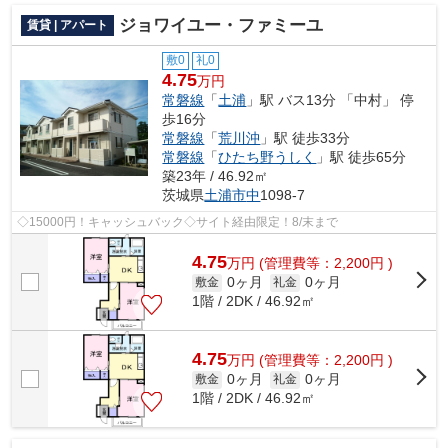
ジョワイユー・ファミーユ
賃貸 | アパート
敷0
礼0
4.75
万円
常磐線
「
土浦
」駅 バス13分 「中村」 停
歩16分
常磐線
「
荒川沖
」駅 徒歩33分
常磐線
「
ひたち野うしく
」駅 徒歩65分
築23年 / 46.92㎡
茨城県
土浦市
中
1098-7
◇15000円！キャッシュバック◇サイト経由限定！8/末まで
4.75
万
円
(管理費等：2,200円 )
0ヶ月
0ヶ月
敷金
礼金
1階 / 2DK / 46.92㎡
4.75
万
円
(管理費等：2,200円 )
0ヶ月
0ヶ月
敷金
礼金
1階 / 2DK / 46.92㎡