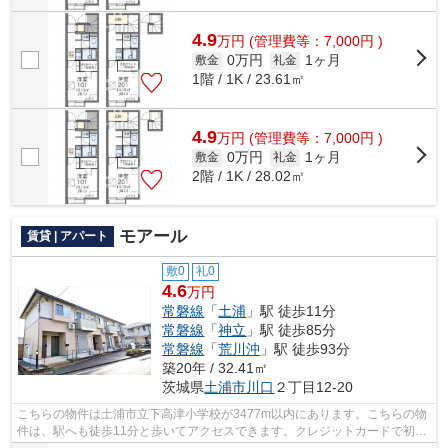
4.9
万
円
(管理費等：7,000円 )
0万円
1ヶ月
敷金
礼金
1階 / 1K / 23.61㎡
4.9
万
円
(管理費等：7,000円 )
0万円
1ヶ月
敷金
礼金
2階 / 1K / 28.02㎡
モアール
賃貸 | アパート
敷0
礼0
4.6
万円
常磐線
「
土浦
」駅 徒歩11分
常磐線
「
神立
」駅 徒歩85分
常磐線
「
荒川沖
」駅 徒歩93分
築20年 / 32.41㎡
茨城県
土浦市
川口
２丁目12-20
こちらの物件は土浦市立下高津小学校が3477m以内にあります。こちらの物
件は、駅へも徒歩11分と歩いてアクセスできます。クレジットカードで初期