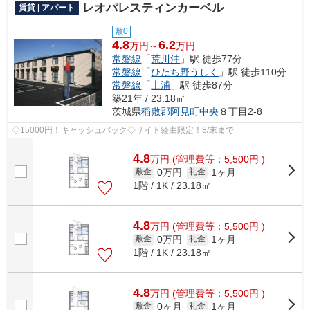
レオパレスティンカーベル
賃貸 | アパート
敷0
4.8
6.2
万円～
万円
常磐線
「
荒川沖
」駅 徒歩77分
常磐線
「
ひたち野うしく
」駅 徒歩110分
常磐線
「
土浦
」駅 徒歩87分
築21年 / 23.18㎡
茨城県
稲敷郡阿見町
中央
８丁目2-8
◇15000円！キャッシュバック◇サイト経由限定！8/末まで
4.8
万
円
(管理費等：5,500円 )
0万円
1ヶ月
敷金
礼金
1階 / 1K / 23.18㎡
4.8
万
円
(管理費等：5,500円 )
0万円
1ヶ月
敷金
礼金
1階 / 1K / 23.18㎡
4.8
万
円
(管理費等：5,500円 )
0ヶ月
1ヶ月
敷金
礼金