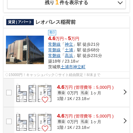
1
残り
件を表示する
レオパレス稲荷前
賃貸 | アパート
敷0
4.6
5
万円～
万円
常磐線
「
神立
」駅 徒歩21分
常磐線
「
土浦
」駅 徒歩68分
常磐線
「
高浜
」駅 徒歩231分
築18年 / 23.18㎡
茨城県
土浦市
神立町
◇15000円！キャッシュバック◇サイト経由限定！8/末まで
4.6
万
円
(管理費等：5,000円 )
0万円
1ヶ月
敷金
礼金
1階 / 1K / 23.18㎡
4.6
万
円
(管理費等：5,000円 )
0万円
1ヶ月
敷金
礼金
1階 / 1K / 23.18㎡