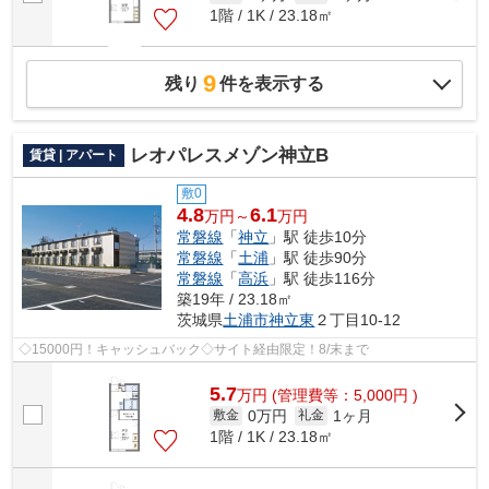
1階 / 1K / 23.18㎡
9
残り
件を表示する
レオパレスメゾン神立B
賃貸 | アパート
敷0
4.8
6.1
万円～
万円
常磐線
「
神立
」駅 徒歩10分
常磐線
「
土浦
」駅 徒歩90分
常磐線
「
高浜
」駅 徒歩116分
築19年 / 23.18㎡
茨城県
土浦市
神立東
２丁目10-12
◇15000円！キャッシュバック◇サイト経由限定！8/末まで
5.7
万
円
(管理費等：5,000円 )
0万円
1ヶ月
敷金
礼金
1階 / 1K / 23.18㎡