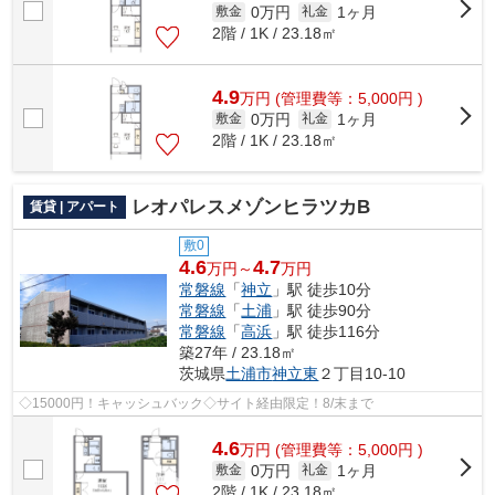
0万円
1ヶ月
敷金
礼金
2階 / 1K / 23.18㎡
4.9
万
円
(管理費等：5,000円 )
0万円
1ヶ月
敷金
礼金
2階 / 1K / 23.18㎡
レオパレスメゾンヒラツカB
賃貸 | アパート
敷0
4.6
4.7
万円～
万円
常磐線
「
神立
」駅 徒歩10分
常磐線
「
土浦
」駅 徒歩90分
常磐線
「
高浜
」駅 徒歩116分
築27年 / 23.18㎡
茨城県
土浦市
神立東
２丁目10-10
◇15000円！キャッシュバック◇サイト経由限定！8/末まで
4.6
万
円
(管理費等：5,000円 )
0万円
1ヶ月
敷金
礼金
2階 / 1K / 23.18㎡