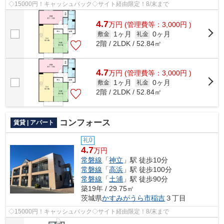
◇15000円！キャッシュバック◇サイト経由限定！8/末まで
4.7
万
円
(管理費等：3,000円 )
1ヶ月
0ヶ月
敷金
礼金
2階 / 2LDK / 52.84㎡
4.7
万
円
(管理費等：3,000円 )
1ヶ月
0ヶ月
敷金
礼金
2階 / 2LDK / 52.84㎡
コンフォース
賃貸 | アパート
礼0
4.7
万円
常磐線
「
神立
」駅 徒歩10分
常磐線
「
高浜
」駅 徒歩100分
常磐線
「
土浦
」駅 徒歩90分
築19年 / 29.75㎡
茨城県
かすみがうら市
稲吉
３丁目
◇15000円！キャッシュバック◇サイト経由限定！8/末まで