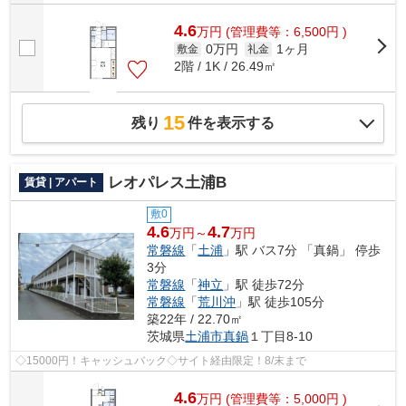
4.6
万
円
(管理費等：6,500円 )
0万円
1ヶ月
敷金
礼金
2階 / 1K / 26.49㎡
15
残り
件を表示する
レオパレス土浦B
賃貸 | アパート
敷0
4.6
4.7
万円～
万円
常磐線
「
土浦
」駅 バス7分 「真鍋」 停歩
3分
常磐線
「
神立
」駅 徒歩72分
常磐線
「
荒川沖
」駅 徒歩105分
築22年 / 22.70㎡
茨城県
土浦市
真鍋
１丁目8-10
◇15000円！キャッシュバック◇サイト経由限定！8/末まで
4.6
万
円
(管理費等：5,000円 )