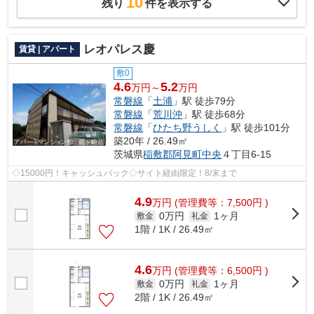
10
残り
件を表示する
レオパレス慶
賃貸 | アパート
敷0
4.6
5.2
万円～
万円
常磐線
「
土浦
」駅 徒歩79分
常磐線
「
荒川沖
」駅 徒歩68分
常磐線
「
ひたち野うしく
」駅 徒歩101分
築20年 / 26.49㎡
茨城県
稲敷郡阿見町
中央
４丁目6-15
◇15000円！キャッシュバック◇サイト経由限定！8/末まで
4.9
万
円
(管理費等：7,500円 )
0万円
1ヶ月
敷金
礼金
1階 / 1K / 26.49㎡
4.6
万
円
(管理費等：6,500円 )
0万円
1ヶ月
敷金
礼金
2階 / 1K / 26.49㎡