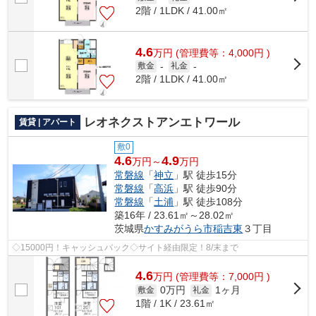
2階 / 1LDK / 41.00㎡
4.6
万
円
(管理費等：4,000円 )
敷金
-
礼金
-
2階 / 1LDK / 41.00㎡
レオネクストアンエトワール
賃貸 | アパート
敷0
4.6
4.9
万円～
万円
常磐線
「
神立
」駅 徒歩15分
常磐線
「
高浜
」駅 徒歩90分
常磐線
「
土浦
」駅 徒歩108分
築16年 / 23.61㎡～28.02㎡
茨城県
かすみがうら市
稲吉東
３丁目
◇15000円！キャッシュバック◇サイト経由限定！8/末まで
4.6
万
円
(管理費等：7,000円 )
0万円
1ヶ月
敷金
礼金
1階 / 1K / 23.61㎡