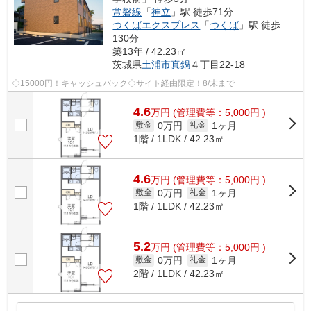
常磐線
「
神立
」駅 徒歩71分
つくばエクスプレス
「
つくば
」駅 徒歩
130分
築13年 / 42.23㎡
茨城県
土浦市
真鍋
４丁目22-18
◇15000円！キャッシュバック◇サイト経由限定！8/末まで
4.6
万
円
(管理費等：5,000円 )
0万円
1ヶ月
敷金
礼金
1階 / 1LDK / 42.23㎡
4.6
万
円
(管理費等：5,000円 )
0万円
1ヶ月
敷金
礼金
1階 / 1LDK / 42.23㎡
5.2
万
円
(管理費等：5,000円 )
0万円
1ヶ月
敷金
礼金
2階 / 1LDK / 42.23㎡