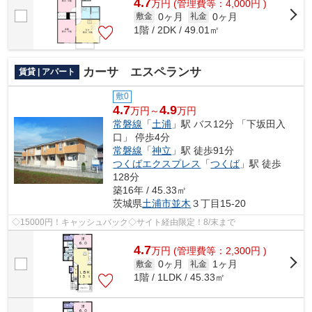
4.7
万
円
(管理費等：4,000円 )
0ヶ月
0ヶ月
敷金
礼金
1階 / 2DK / 49.01㎡
カーサ エスペランサ
賃貸 | アパート
敷0
4.7
4.9
万円～
万円
常磐線
「
土浦
」駅 バス12分 「下坂田入
口」 停歩4分
常磐線
「
神立
」駅 徒歩91分
つくばエクスプレス
「
つくば
」駅 徒歩
128分
築16年 / 45.33㎡
茨城県
土浦市
並木
３丁目15-20
◇15000円！キャッシュバック◇サイト経由限定！8/末まで
4.7
万
円
(管理費等：2,300円 )
0ヶ月
1ヶ月
敷金
礼金
1階 / 1LDK / 45.33㎡