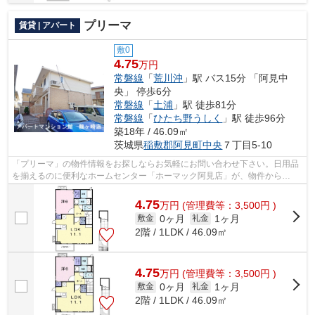
プリーマ
賃貸 | アパート
敷0
4.75
万円
常磐線
「
荒川沖
」駅 バス15分 「阿見中
央」 停歩6分
常磐線
「
土浦
」駅 徒歩81分
常磐線
「
ひたち野うしく
」駅 徒歩96分
築18年 / 46.09㎡
茨城県
稲敷郡阿見町
中央
７丁目5-10
「プリーマ」の物件情報をお探しならお気軽にお問い合わせ下さい。日用品
を揃えるのに便利なホームセンター「ホーマック阿見店」が、物件から
270mのところにあります。ATMに行かずとも...
4.75
万
円
(管理費等：3,500円 )
0ヶ月
1ヶ月
敷金
礼金
2階 / 1LDK / 46.09㎡
4.75
万
円
(管理費等：3,500円 )
0ヶ月
1ヶ月
敷金
礼金
2階 / 1LDK / 46.09㎡