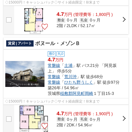
◇15000円！キャッシュバック◇サイト経由限定！8/末まで
4.7
万
円
(管理費等：1,800円 )
0ヶ月
0ヶ月
敷金
礼金
2階 / 2LDK / 52.17㎡
ボヌール・メゾンＢ
賃貸 | アパート
敷0
礼0
4.7
万円
常磐線
「
土浦
」駅 バス21分 「阿見坂
上」 停歩5分
常磐線
「
荒川沖
」駅 徒歩68分
常磐線
「
ひたち野うしく
」駅 徒歩97分
築26年 / 54.96㎡
茨城県
稲敷郡阿見町
岡崎
１丁目15-3
◇15000円！キャッシュバック◇サイト経由限定！8/末まで
4.7
万
円
(管理費等：1,900円 )
0ヶ月
0ヶ月
敷金
礼金
2階 / 2DK / 54.96㎡