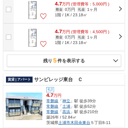
4.7
万
円
(管理費等：5,000円 )
0万円
1ヶ月
敷金
礼金
1階 / 1K / 23.18㎡
4.7
万
円
(管理費等：4,500円 )
0万円
1ヶ月
敷金
礼金
1階 / 1K / 23.18㎡
5
残り
件を表示する
サンビレッジ東台 Ｃ
賃貸 | アパート
礼0
4.7
万円
常磐線
「
神立
」駅 徒歩39分
常磐線
「
土浦
」駅 徒歩52分
常磐線
「
高浜
」駅 徒歩210分
築26年 / 52.84㎡
茨城県
土浦市
木田余東台
５丁目8-11