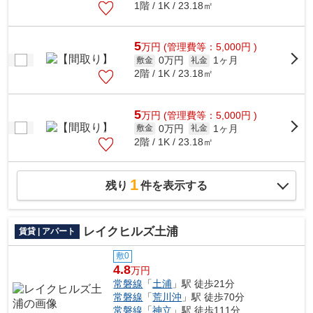
1階 / 1K / 23.18㎡
5
万
円
(管理費等：5,000円 )
0万円
1ヶ月
敷金
礼金
2階 / 1K / 23.18㎡
5
万
円
(管理費等：5,000円 )
0万円
1ヶ月
敷金
礼金
2階 / 1K / 23.18㎡
1
残り
件を表示する
レイクヒルズ土浦
賃貸 | アパート
敷0
4.8
万円
常磐線
「
土浦
」駅 徒歩21分
常磐線
「
荒川沖
」駅 徒歩70分
常磐線
「
神立
」駅 徒歩111分