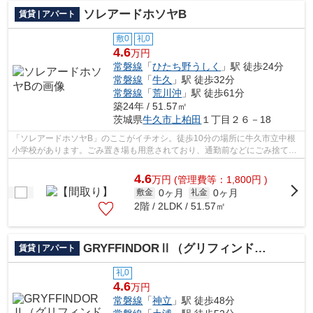
ソレアードホソヤB
賃貸 | アパート
敷0
礼0
4.6
万円
常磐線
「
ひたち野うしく
」駅 徒歩24分
常磐線
「
牛久
」駅 徒歩32分
常磐線
「
荒川沖
」駅 徒歩61分
築24年 / 51.57㎡
茨城県
牛久市
上柏田
１丁目２６－18
「ソレアードホソヤB」のここがイチオシ。徒歩10分の場所に牛久市立中根
小学校があります。ごみ置き場も用意されており、通勤前などにごみ捨て可
能です。風通しの良いアパートは利便性...
4.6
万
円
(管理費等：1,800円 )
0ヶ月
0ヶ月
敷金
礼金
2階 / 2LDK / 51.57㎡
GRYFFINDORⅡ（グリフィンドール）
賃貸 | アパート
礼0
4.6
万円
常磐線
「
神立
」駅 徒歩48分