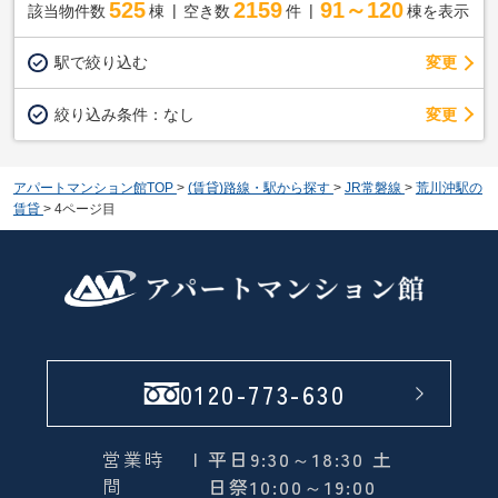
525
2159
91～120
該当物件数
棟
空き数
件
棟を表示
駅で絞り込む
変更
変更
絞り込み条件：
なし
アパートマンション館TOP
>
(賃貸)路線・駅から探す
>
JR常磐線
>
荒川沖駅の
賃貸
>
4ページ目
0120-773-630
営業時
| 平日9:30～18:30 土
間
日祭10:00～19:00