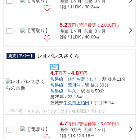
1ヶ月
0ヶ月
敷金
礼金
1階 / 1LDK / 30.24㎡
5.2
万
円
(管理費等：2,000円 )
1ヶ月
0ヶ月
敷金
礼金
2階 / 1LDK / 40.00㎡
レオパレスさくら
賃貸 | アパート
敷0
4.7
4.8
万円～
万円
常磐線
「
ひたち野うしく
」駅 徒歩11分
常磐線
「
荒川沖
」駅 徒歩39分
常磐線
「
牛久
」駅 徒歩59分
築25年 / 23.18㎡
茨城県
牛久市
上柏田
１丁目25-14
◇15000円！キャッシュバック◇サイト経由限定！8/末まで
4.7
万
円
(管理費等：5,000円 )
0万円
1ヶ月
敷金
礼金
1階 / 1K / 23.18㎡