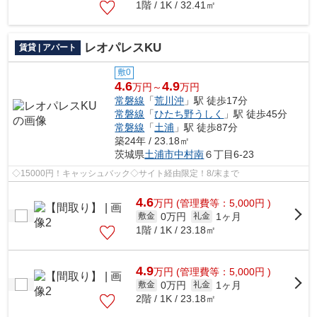
1階 / 1K / 32.41㎡
レオパレスKU
賃貸 | アパート
敷0
4.6
4.9
万円～
万円
常磐線
「
荒川沖
」駅 徒歩17分
常磐線
「
ひたち野うしく
」駅 徒歩45分
常磐線
「
土浦
」駅 徒歩87分
築24年 / 23.18㎡
茨城県
土浦市
中村南
６丁目6-23
◇15000円！キャッシュバック◇サイト経由限定！8/末まで
4.6
万
円
(管理費等：5,000円 )
0万円
1ヶ月
敷金
礼金
1階 / 1K / 23.18㎡
4.9
万
円
(管理費等：5,000円 )
0万円
1ヶ月
敷金
礼金
2階 / 1K / 23.18㎡