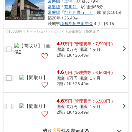
常磐線
「
土浦
」駅 徒歩79分
常磐線
「
荒川沖
」駅 徒歩68分
常磐線
「
ひたち野うしく
」駅 徒歩101分
築20年 / 26.49㎡
茨城県
稲敷郡阿見町
中央
４丁目6-15
◇15000円！キャッシュバック◇サイト経由限定！8/末まで
4.9
万
円
(管理費等：7,500円 )
0万円
1ヶ月
敷金
礼金
1階 / 1K / 26.49㎡
4.6
万
円
(管理費等：6,500円 )
0万円
1ヶ月
敷金
礼金
2階 / 1K / 26.49㎡
4.6
万
円
(管理費等：6,500円 )
0万円
1ヶ月
敷金
礼金
2階 / 1K / 26.49㎡
15
残り
件を表示する