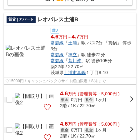
レオパレス土浦B
賃貸 | アパート
敷0
4.6
4.7
万円～
万円
常磐線
「
土浦
」駅 バス7分 「真鍋」 停歩
3分
常磐線
「
神立
」駅 徒歩72分
常磐線
「
荒川沖
」駅 徒歩105分
築22年 / 22.70㎡
茨城県
土浦市
真鍋
１丁目8-10
◇15000円！キャッシュバック◇サイト経由限定！8/末まで
4.6
万
円
(管理費等：5,000円 )
0万円
1ヶ月
敷金
礼金
2階 / 1K / 22.70㎡
4.6
万
円
(管理費等：5,000円 )
0万円
1ヶ月
敷金
礼金
2階 / 1K / 22.70㎡