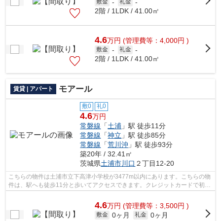
敷金
-
礼金
-
2階 / 1LDK / 41.00㎡
4.6
万
円
(管理費等：4,000円 )
敷金
-
礼金
-
2階 / 1LDK / 41.00㎡
モアール
賃貸 | アパート
敷0
礼0
4.6
万円
常磐線
「
土浦
」駅 徒歩11分
常磐線
「
神立
」駅 徒歩85分
常磐線
「
荒川沖
」駅 徒歩93分
築20年 / 32.41㎡
茨城県
土浦市
川口
２丁目12-20
こちらの物件は土浦市立下高津小学校が3477m以内にあります。こちらの物
件は、駅へも徒歩11分と歩いてアクセスできます。クレジットカードで初期
費用をお支払いいただける物件です。こ...
4.6
万
円
(管理費等：3,500円 )
0ヶ月
0ヶ月
敷金
礼金