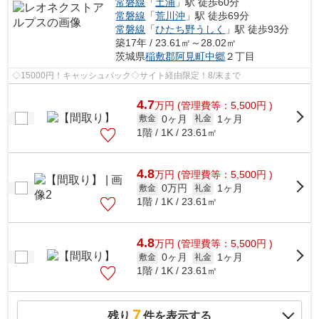
常磐線
「
土浦
」駅 徒歩60分
常磐線
「
荒川沖
」駅 徒歩69分
常磐線
「
ひたち野うしく
」駅 徒歩93分
築17年 / 23.61㎡～28.02㎡
茨城県
稲敷郡阿見町
中郷
２丁目
◇15000円！キャッシュバック◇サイト経由限定！8/末まで
4.7
万
円
(管理費等：5,500円 )
0ヶ月
1ヶ月
敷金
礼金
1階 / 1K / 23.61㎡
4.8
万
円
(管理費等：5,500円 )
0万円
1ヶ月
敷金
礼金
1階 / 1K / 23.61㎡
4.8
万
円
(管理費等：5,500円 )
0ヶ月
1ヶ月
敷金
礼金
1階 / 1K / 23.61㎡
7
残り
件を表示する