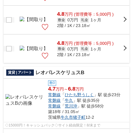
4.8
万
円
(管理費等：5,000円 )
0万円
1ヶ月
敷金
礼金
2階 / 1K / 23.18㎡
4.8
万
円
(管理費等：5,000円 )
0万円
1ヶ月
敷金
礼金
2階 / 1K / 23.18㎡
レオパレスケリュスB
賃貸 | アパート
敷0
4.7
6.8
万円～
万円
常磐線
「
ひたち野うしく
」駅 徒歩23分
常磐線
「
牛久
」駅 徒歩35分
常磐線
「
荒川沖
」駅 徒歩58分
築18年 / 31.05㎡
茨城県
牛久市
猪子町
12-2
◇15000円！キャッシュバック◇サイト経由限定！8/末まで