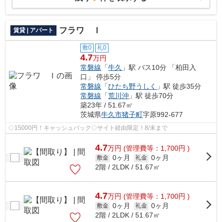
フラワ Ｉ
賃貸 | アパート
敷0
礼0
4.7
万円
常磐線
「
牛久
」駅 バス10分 「柏田入
口」 停歩5分
常磐線
「
ひたち野うしく
」駅 徒歩35分
常磐線
「
荒川沖
」駅 徒歩70分
築23年 / 51.67㎡
茨城県
牛久市
猪子町
字原992-677
◇15000円！キャッシュバック◇サイト経由限定！8/末まで
4.7
万
円
(管理費等：1,700円 )
0ヶ月
0ヶ月
敷金
礼金
2階 / 2LDK / 51.67㎡
4.7
万
円
(管理費等：1,700円 )
0ヶ月
0ヶ月
敷金
礼金
2階 / 2LDK / 51.67㎡