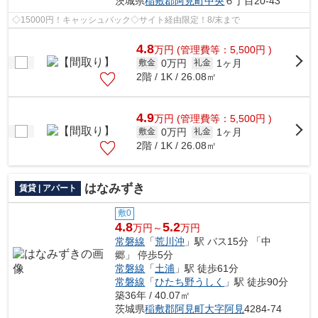
茨城県
稲敷郡阿見町
中央
６丁目20-43
◇15000円！キャッシュバック◇サイト経由限定！8/末まで
4.8
万
円
(管理費等：5,500円 )
0万円
1ヶ月
敷金
礼金
2階 / 1K / 26.08㎡
4.9
万
円
(管理費等：5,500円 )
0万円
1ヶ月
敷金
礼金
2階 / 1K / 26.08㎡
はなみずき
賃貸 | アパート
敷0
4.8
5.2
万円～
万円
常磐線
「
荒川沖
」駅 バス15分 「中
郷」 停歩5分
常磐線
「
土浦
」駅 徒歩61分
常磐線
「
ひたち野うしく
」駅 徒歩90分
築36年 / 40.07㎡
茨城県
稲敷郡阿見町
大字阿見
4284-74