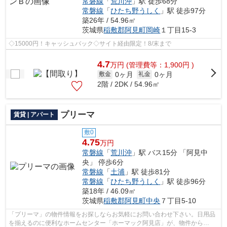
常磐線
「
荒川沖
」駅 徒歩68分
常磐線
「
ひたち野うしく
」駅 徒歩97分
築26年 / 54.96㎡
茨城県
稲敷郡阿見町
岡崎
１丁目15-3
◇15000円！キャッシュバック◇サイト経由限定！8/末まで
4.7
万
円
(管理費等：1,900円 )
0ヶ月
0ヶ月
敷金
礼金
2階 / 2DK / 54.96㎡
プリーマ
賃貸 | アパート
敷0
4.75
万円
常磐線
「
荒川沖
」駅 バス15分 「阿見中
央」 停歩6分
常磐線
「
土浦
」駅 徒歩81分
常磐線
「
ひたち野うしく
」駅 徒歩96分
築18年 / 46.09㎡
茨城県
稲敷郡阿見町
中央
７丁目5-10
「プリーマ」の物件情報をお探しならお気軽にお問い合わせ下さい。日用品
を揃えるのに便利なホームセンター「ホーマック阿見店」が、物件から