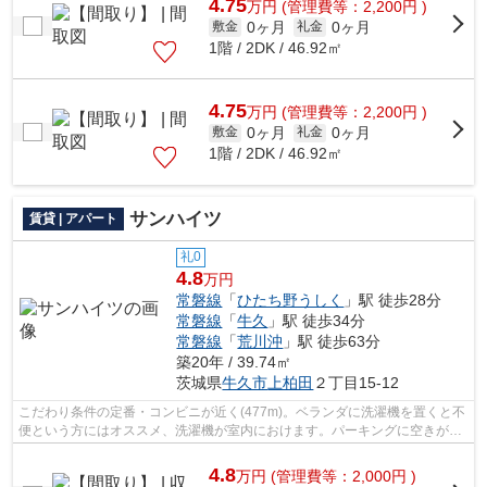
4.75
万
円
(管理費等：2,200円 )
0ヶ月
0ヶ月
敷金
礼金
1階 / 2DK / 46.92㎡
4.75
万
円
(管理費等：2,200円 )
0ヶ月
0ヶ月
敷金
礼金
1階 / 2DK / 46.92㎡
サンハイツ
賃貸 | アパート
礼0
4.8
万円
常磐線
「
ひたち野うしく
」駅 徒歩28分
常磐線
「
牛久
」駅 徒歩34分
常磐線
「
荒川沖
」駅 徒歩63分
築20年 / 39.74㎡
茨城県
牛久市
上柏田
２丁目15-12
こだわり条件の定番・コンビニが近く(477m)。ベランダに洗濯機を置くと不
便という方にはオススメ、洗濯機が室内におけます。パーキングに空きがあ
りますので、車を駐車することが可能...
4.8
万
円
(管理費等：2,000円 )