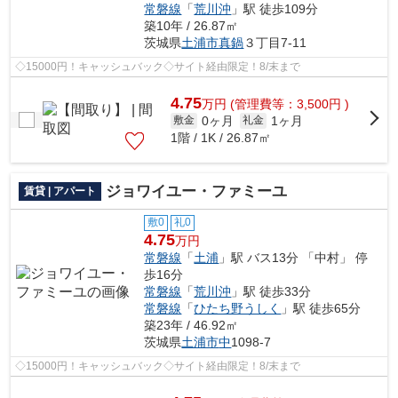
常磐線
「
荒川沖
」駅 徒歩109分
築10年 / 26.87㎡
茨城県
土浦市
真鍋
３丁目7-11
◇15000円！キャッシュバック◇サイト経由限定！8/末まで
4.75
万
円
(管理費等：3,500円 )
0ヶ月
1ヶ月
敷金
礼金
1階 / 1K / 26.87㎡
ジョワイユー・ファミーユ
賃貸 | アパート
敷0
礼0
4.75
万円
常磐線
「
土浦
」駅 バス13分 「中村」 停
歩16分
常磐線
「
荒川沖
」駅 徒歩33分
常磐線
「
ひたち野うしく
」駅 徒歩65分
築23年 / 46.92㎡
茨城県
土浦市
中
1098-7
◇15000円！キャッシュバック◇サイト経由限定！8/末まで