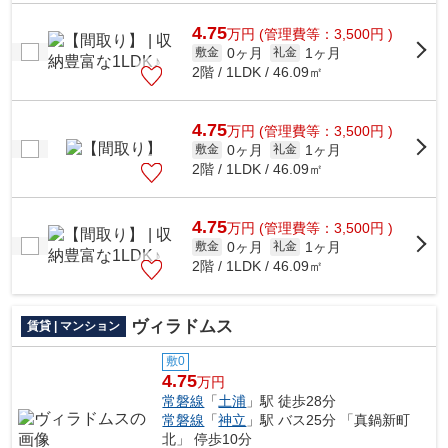
270mのところにあります。ATMに行かずとも...
4.75
万
円
(管理費等：3,500円 )
0ヶ月
1ヶ月
敷金
礼金
2階 / 1LDK / 46.09㎡
4.75
万
円
(管理費等：3,500円 )
0ヶ月
1ヶ月
敷金
礼金
2階 / 1LDK / 46.09㎡
4.75
万
円
(管理費等：3,500円 )
0ヶ月
1ヶ月
敷金
礼金
2階 / 1LDK / 46.09㎡
ヴィラドムス
賃貸 | マンション
敷0
4.75
万円
常磐線
「
土浦
」駅 徒歩28分
常磐線
「
神立
」駅 バス25分 「真鍋新町
北」 停歩10分