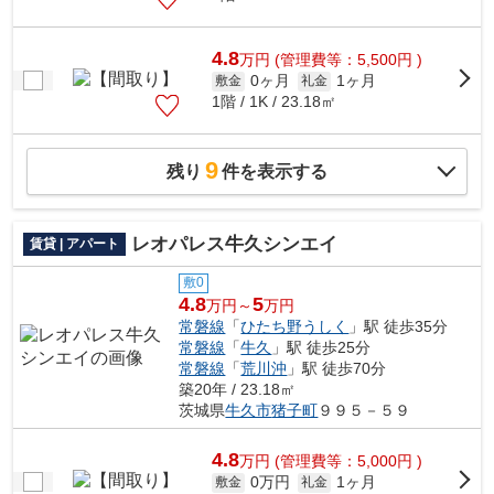
4.8
万
円
(管理費等：5,500円 )
0ヶ月
1ヶ月
敷金
礼金
1階 / 1K / 23.18㎡
9
残り
件を表示する
レオパレス牛久シンエイ
賃貸 | アパート
敷0
4.8
5
万円～
万円
常磐線
「
ひたち野うしく
」駅 徒歩35分
常磐線
「
牛久
」駅 徒歩25分
常磐線
「
荒川沖
」駅 徒歩70分
築20年 / 23.18㎡
茨城県
牛久市
猪子町
９９５－５９
4.8
万
円
(管理費等：5,000円 )
0万円
1ヶ月
敷金
礼金