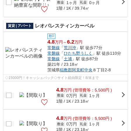
1ヶ月
0ヶ月
敷金
礼金
1階 / 1K / 39.74㎡
レオパレスティンカーベル
賃貸 | アパート
敷0
4.8
6.2
万円～
万円
常磐線
「
荒川沖
」駅 徒歩77分
常磐線
「
ひたち野うしく
」駅 徒歩110分
常磐線
「
土浦
」駅 徒歩87分
築21年 / 23.18㎡
茨城県
稲敷郡阿見町
中央
８丁目2-8
◇15000円！キャッシュバック◇サイト経由限定！8/末まで
4.8
万
円
(管理費等：5,500円 )
0万円
1ヶ月
敷金
礼金
1階 / 1K / 23.18㎡
4.8
万
円
(管理費等：5,500円 )
0万円
1ヶ月
敷金
礼金
1階 / 1K / 23.18㎡