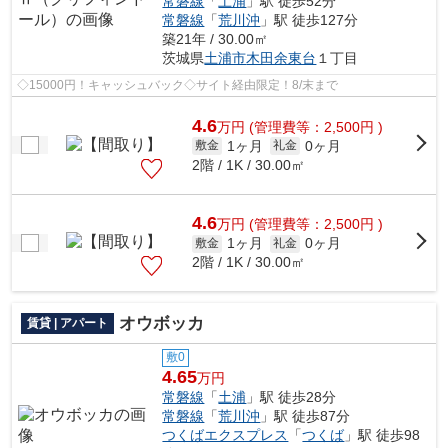
常磐線
「
土浦
」駅 徒歩52分
常磐線
「
荒川沖
」駅 徒歩127分
築21年 / 30.00㎡
茨城県
土浦市
木田余東台
１丁目
◇15000円！キャッシュバック◇サイト経由限定！8/末まで
4.6
万
円
(管理費等：2,500円 )
1ヶ月
0ヶ月
敷金
礼金
2階 / 1K / 30.00㎡
4.6
万
円
(管理費等：2,500円 )
1ヶ月
0ヶ月
敷金
礼金
2階 / 1K / 30.00㎡
オウボッカ
賃貸 | アパート
敷0
4.65
万円
常磐線
「
土浦
」駅 徒歩28分
常磐線
「
荒川沖
」駅 徒歩87分
つくばエクスプレス
「
つくば
」駅 徒歩98