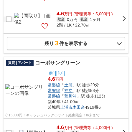
4.6
万
円
(管理費等：5,000円 )
0万円
1ヶ月
敷金
礼金
2階 / 1K / 22.70㎡
3
残り
件を表示する
コーポサングリーン
賃貸 | アパート
敷0
礼0
4.6
万円
常磐線
「
土浦
」駅 徒歩29分
常磐線
「
神立
」駅 徒歩58分
常磐線
「
荒川沖
」駅 徒歩112分
築40年 / 41.00㎡
茨城県
土浦市
木田余
4919番6
◇15000円！キャッシュバック◇サイト経由限定！8/末まで
4.6
万
円
(管理費等：4,000円 )