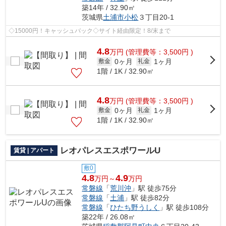
築14年 / 32.90㎡
茨城県
土浦市
小松
３丁目20-1
◇15000円！キャッシュバック◇サイト経由限定！8/末まで
4.8
万
円
(管理費等：3,500円 )
0ヶ月
1ヶ月
敷金
礼金
1階 / 1K / 32.90㎡
4.8
万
円
(管理費等：3,500円 )
0ヶ月
1ヶ月
敷金
礼金
1階 / 1K / 32.90㎡
レオパレスエスポワールU
賃貸 | アパート
敷0
4.8
4.9
万円～
万円
常磐線
「
荒川沖
」駅 徒歩75分
常磐線
「
土浦
」駅 徒歩82分
常磐線
「
ひたち野うしく
」駅 徒歩108分
築22年 / 26.08㎡