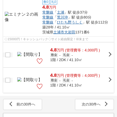
敷0
礼0
4.8
万円
常磐線
「
土浦
」駅 徒歩37分
常磐線
「
荒川沖
」駅 徒歩80分
常磐線
「
ひたち野うしく
」駅 徒歩112分
築28年 / 41.10㎡
茨城県
土浦市
大岩田
1371番6
◇15000円！キャッシュバック◇サイト経由限定！8/末まで
4.8
万
円
(管理費等：4,000円 )
敷金
-
礼金
-
1階 / 2DK / 41.10㎡
4.8
万
円
(管理費等：4,000円 )
敷金
-
礼金
-
1階 / 2DK / 41.10㎡
前の30件へ
次の30件へ