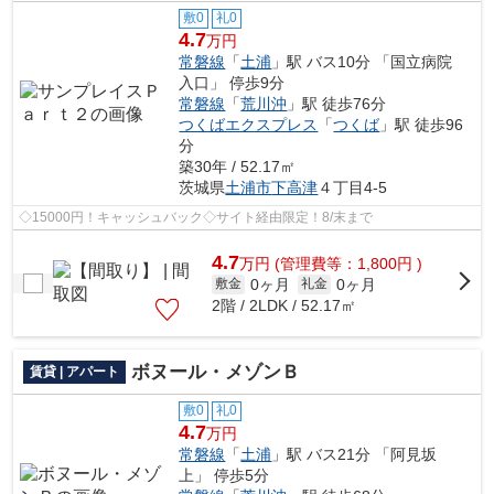
敷0
礼0
4.7
万円
常磐線
「
土浦
」駅 バス10分 「国立病院
入口」 停歩9分
常磐線
「
荒川沖
」駅 徒歩76分
つくばエクスプレス
「
つくば
」駅 徒歩96
分
築30年 / 52.17㎡
茨城県
土浦市
下高津
４丁目4-5
◇15000円！キャッシュバック◇サイト経由限定！8/末まで
4.7
万
円
(管理費等：1,800円 )
0ヶ月
0ヶ月
敷金
礼金
2階 / 2LDK / 52.17㎡
ボヌール・メゾンＢ
賃貸 | アパート
敷0
礼0
4.7
万円
常磐線
「
土浦
」駅 バス21分 「阿見坂
上」 停歩5分