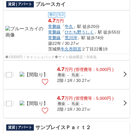
ブルースカイ
賃貸 | アパート
敷0
礼0
4.7
万円
常磐線
「
牛久
」駅 徒歩20分
常磐線
「
ひたち野うしく
」駅 徒歩55分
常磐線
「
荒川沖
」駅 徒歩74分
築22年 / 30.27㎡
茨城県
牛久市
田宮
２丁目22番19
◆15000円！キャッシュバック◆サイト経由限定！8/末迄
4.7
万
円
(管理費等：5,000円 )
敷金
-
礼金
-
2階 / 1R / 30.27㎡
4.7
万
円
(管理費等：5,000円 )
敷金
-
礼金
-
2階 / 1R / 30.27㎡
サンプレイスＰａｒｔ２
賃貸 | アパート