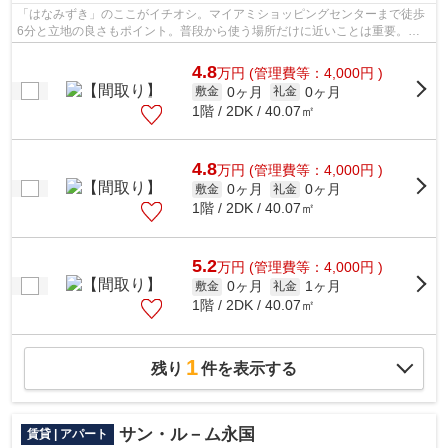
「はなみずき」のここがイチオシ。マイアミショッピングセンターまで徒歩
6分と立地の良さもポイント。普段から使う場所だけに近いことは重要。移
動距離が短くてすむ、敷地内ごみ置き場...
4.8
万
円
(管理費等：4,000円 )
0ヶ月
0ヶ月
敷金
礼金
1階 / 2DK / 40.07㎡
4.8
万
円
(管理費等：4,000円 )
0ヶ月
0ヶ月
敷金
礼金
1階 / 2DK / 40.07㎡
5.2
万
円
(管理費等：4,000円 )
0ヶ月
1ヶ月
敷金
礼金
1階 / 2DK / 40.07㎡
1
残り
件を表示する
サン・ル－ム永国
賃貸 | アパート