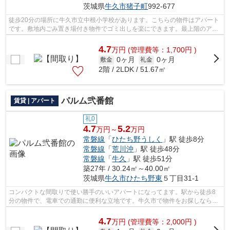
茨城県
牛久市
猪子町
992-677
徒歩20分の場所に牛久市立中根小学校があります。こちらの物件はアパート
です。敷地内ごみ置き場付き物件でゴミ出しを楽にできます。最上階のアパ
ートです。牛久市で探すなら常磐線牛...
4.7
万
円
(管理費等：1,700円 )
0ヶ月
0ヶ月
敷金
礼金
2階 / 2LDK / 51.67㎡
パルム弐番館
賃貸 | アパート
礼0
4.7
5.2
万円～
万円
常磐線
「
ひたち野うしく
」駅 徒歩8分
常磐線
「
荒川沖
」駅 徒歩48分
常磐線
「
牛久
」駅 徒歩51分
築27年 / 30.24㎡～40.00㎡
茨城県
牛久市
ひたち野東
５丁目31-1
コンパクトな間取りで使い勝手のいいアパートになってます。駅から徒歩8
分の物件で、電車での通勤に便利な立地です。牛久市で物件をお探しなら当
社アパートマンション館 牛久店にお任...
4.7
万
円
(管理費等：2,000円 )