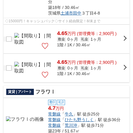
分
築18年 / 30.46㎡
茨城県
土浦市
田中
３丁目4-8
◇15000円！キャッシュバック◇サイト経由限定！8/末まで
4.65
万
円
(管理費等：2,900円 )
0ヶ月
1ヶ月
敷金
礼金
1階 / 1K / 30.46㎡
4.65
万
円
(管理費等：2,900円 )
0ヶ月
1ヶ月
敷金
礼金
1階 / 1K / 30.46㎡
フラワⅠ
賃貸 | アパート
敷0
礼0
4.7
万円
常磐線
「
牛久
」駅 徒歩25分
常磐線
「
ひたち野うしく
」駅 徒歩36分
常磐線
「
荒川沖
」駅 徒歩71分
築23年 / 51.67㎡