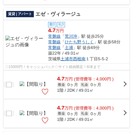
エゼ・ヴィラージュ
賃貸 | アパート
敷0
礼0
4.7
万円
常磐線
「
荒川沖
」駅 徒歩25分
常磐線
「
ひたち野うしく
」駅 徒歩58分
常磐線
「
土浦
」駅 徒歩69分
築22年 / 49.01㎡
茨城県
土浦市
西根南
１丁目5-5-2
◇15000円！キャッシュバック◇サイト経由限定！8/末まで
4.7
万
円
(管理費等：4,000円 )
0ヶ月
0ヶ月
敷金
礼金
1階 / 2DK / 49.01㎡
4.7
万
円
(管理費等：4,000円 )
0ヶ月
0ヶ月
敷金
礼金
1階 / 2DK / 49.01㎡