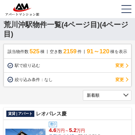
荒川沖駅物件一覧(4ページ目)(4ページ
目)
525
2159
91～120
該当物件数
棟
空き数
件
棟を表示
駅で絞り込む
変更
変更
絞り込み条件：
なし
レオパレス慶
賃貸 | アパート
敷0
4.6
5.2
万円～
万円