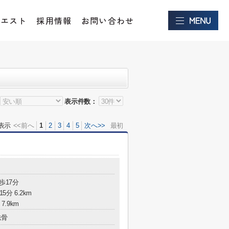
クエスト
採用情報
お問い合わせ
表示件数：
表示
<<前へ
1
2
3
4
5
次へ>>
最初
歩17分
5分 6.2km
7.9km
鉄骨