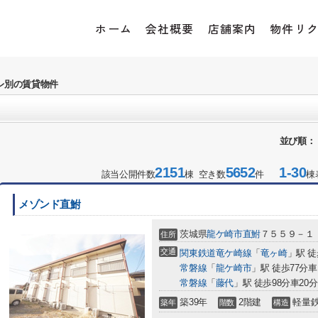
ホーム
会社概要
店舗案内
物件リ
レ別の賃貸物件
並び順：
2151
5652
1-30
該当公開件数
棟 空き数
件
棟
メゾンド直鮒
茨城県
龍ケ崎市
直鮒
７５５９－１
住所
交通
関東鉄道竜ケ崎線
「
竜ヶ崎
」駅 徒
常磐線
「
龍ケ崎市
」駅 徒歩77分車1
常磐線
「
藤代
」駅 徒歩98分車20分 
築39年
2階建
軽量
築年
階数
構造