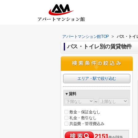
アパートマンション館TOP
>
バス・トイ
バス・トイレ別の賃貸物件
エリア・駅で絞り込む
▼賃料
～
敷金・保証金なし
礼金・敷引なし
共益費・管理費込み
2151
件が該当