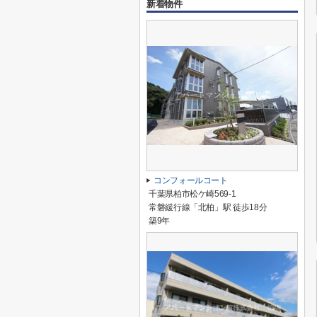
新着物件
コンフォールコート
千葉県柏市松ケ崎569-1
常磐緩行線「北柏」駅 徒歩18分
築9年