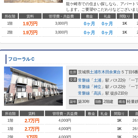
龍ケ崎市での住まい探しなら、アパートマ
します。ご要望やこだわりなどございましたら、ryu
所在階
賃料
管理費・共益費
敷金
礼金
間取り
1.9
万円
0ヶ月
0ヶ月
1階
3,000円
1K
1.9
万円
0ヶ月
0ヶ月
2階
3,000円
1K
フローラルＣ
茨城県
土浦市
木田余東台
５丁目6番
住所
交通
常磐線
「
土浦
」駅 バス22分 「一
常磐線
「
神立
」駅 バス22分 「一
常磐線
「
高浜
」駅 徒歩210分
築30年
2階建
軽量
築年
階数
構造
所在階
賃料
管理費・共益費
敷金
礼金
間取り
2.7
万円
1階
4,000円
1K
26
2.7
万円
1階
4,000円
1K
26
3
万円
2階
4,000円
1K
26