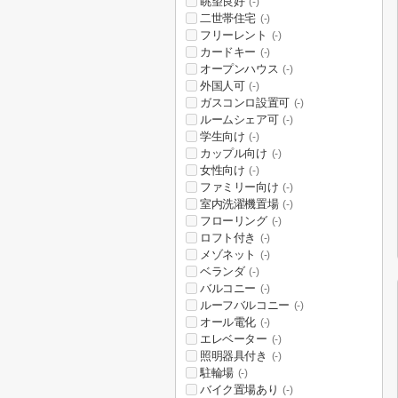
眺望良好
(-)
二世帯住宅
(-)
フリーレント
(-)
カードキー
(-)
オープンハウス
(-)
外国人可
(-)
ガスコンロ設置可
(-)
ルームシェア可
(-)
学生向け
(-)
カップル向け
(-)
女性向け
(-)
ファミリー向け
(-)
室内洗濯機置場
(-)
フローリング
(-)
ロフト付き
(-)
メゾネット
(-)
ベランダ
(-)
バルコニー
(-)
ルーフバルコニー
(-)
オール電化
(-)
エレベーター
(-)
照明器具付き
(-)
駐輪場
(-)
バイク置場あり
(-)