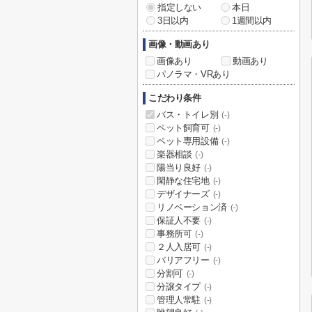
指定しない
本日
3日以内
1週間以内
画像・動画あり
画像あり
動画あり
パノラマ・VRあり
こだわり条件
バス・トイレ別
(-)
ペット飼育可
(-)
ペット専用設備
(-)
楽器相談
(-)
陽当り良好
(-)
閑静な住宅地
(-)
デザイナーズ
(-)
リノベーション済
(-)
保証人不要
(-)
事務所可
(-)
２人入居可
(-)
バリアフリー
(-)
分割可
(-)
分譲タイプ
(-)
管理人常駐
(-)