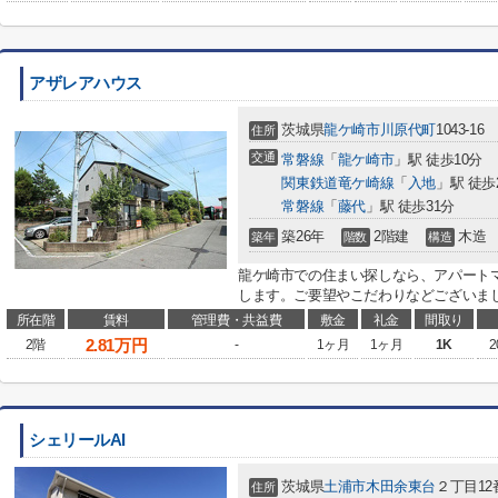
アザレアハウス
茨城県
龍ケ崎市
川原代町
1043-16
住所
交通
常磐線
「
龍ケ崎市
」駅 徒歩10分
関東鉄道竜ケ崎線
「
入地
」駅 徒歩
常磐線
「
藤代
」駅 徒歩31分
築26年
2階建
木造
築年
階数
構造
龍ケ崎市での住まい探しなら、アパートマ
します。ご要望やこだわりなどございましたら、ryu
所在階
賃料
管理費・共益費
敷金
礼金
間取り
2.81
万円
2階
-
1ヶ月
1ヶ月
1K
2
シェリールAI
茨城県
土浦市
木田余東台
２丁目12
住所