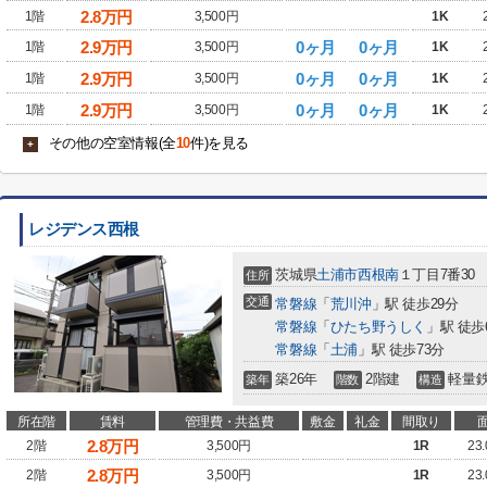
2.8
万円
1階
3,500円
1K
2.9
万円
0ヶ月
0ヶ月
1階
3,500円
1K
2.9
万円
0ヶ月
0ヶ月
1階
3,500円
1K
2.9
万円
0ヶ月
0ヶ月
1階
3,500円
1K
その他の空室情報(全
10
件)を見る
+
レジデンス西根
茨城県
土浦市
西根南
１丁目7番30
住所
交通
常磐線
「
荒川沖
」駅 徒歩29分
常磐線
「
ひたち野うしく
」駅 徒歩
常磐線
「
土浦
」駅 徒歩73分
築26年
2階建
軽量
築年
階数
構造
所在階
賃料
管理費・共益費
敷金
礼金
間取り
2.8
万円
2階
3,500円
1R
23
2.8
万円
2階
3,500円
1R
23