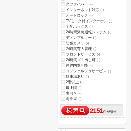
光ファイバー
(-)
インターネット対応
(-)
オートロック
(-)
TVモニタ付インターホン
(-)
宅配ボックス
(-)
24時間緊急通報システム
(-)
ディンプルキー
(-)
防犯カメラ
(-)
24時間有人管理
(-)
フロントサービス
(-)
24時間ゴミ出し可
(-)
住戸内覧可能
(-)
コンシェルジュサービス
(-)
駐車場あり
(-)
2階以上
(-)
最上階
(-)
南向き
(-)
角部屋
(-)
2151
件が該当