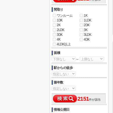
間取り
ワンルーム
1K
1DK
1LDK
2K
2DK
2LDK
3K
3DK
3LDK
4K
4DK
4LDK以上
面積
～
駅からの徒歩
築年数
2151
件が該当
情報公開日