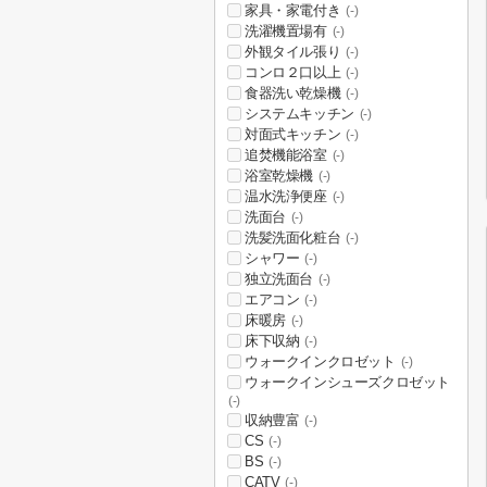
家具・家電付き
(-)
洗濯機置場有
(-)
外観タイル張り
(-)
コンロ２口以上
(-)
食器洗い乾燥機
(-)
システムキッチン
(-)
対面式キッチン
(-)
追焚機能浴室
(-)
浴室乾燥機
(-)
温水洗浄便座
(-)
洗面台
(-)
洗髪洗面化粧台
(-)
シャワー
(-)
独立洗面台
(-)
エアコン
(-)
床暖房
(-)
床下収納
(-)
ウォークインクロゼット
(-)
ウォークインシューズクロゼット
(-)
収納豊富
(-)
CS
(-)
BS
(-)
CATV
(-)