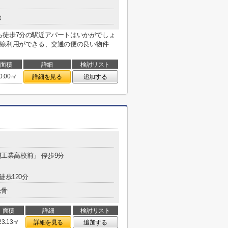
造
ら徒歩7分の駅近アパートはいかがでしょ
沿線利用ができる、交通の便の良い物件
面積
詳細
検討リスト
0.00㎡
詳細を見る
追加する
浦工業高校前」 停歩9分
徒歩120分
鉄骨
面積
詳細
検討リスト
23.13㎡
詳細を見る
追加する