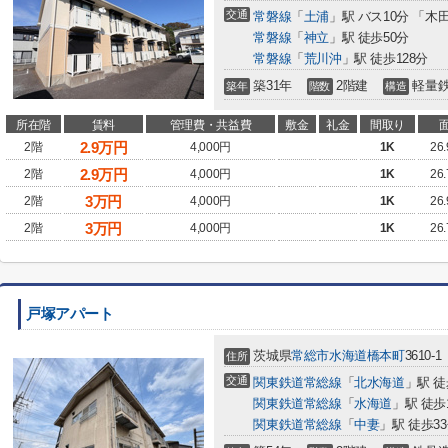
交通
常磐線
「
土浦
」駅 バス10分 「木
常磐線
「
神立
」駅 徒歩50分
常磐線
「
荒川沖
」駅 徒歩128分
築31年
2階建
軽量
築年
階数
構造
所在階
賃料
管理費・共益費
敷金
礼金
間取り
2.9
万円
2階
4,000円
1K
26
2.9
万円
2階
4,000円
1K
26
3
万円
2階
4,000円
1K
26
3
万円
2階
4,000円
1K
26
戸塚アパート
茨城県
常総市
水海道橋本町
3610-1
住所
交通
関東鉄道常総線
「
北水海道
」駅 徒
関東鉄道常総線
「
水海道
」駅 徒歩
関東鉄道常総線
「
中妻
」駅 徒歩3