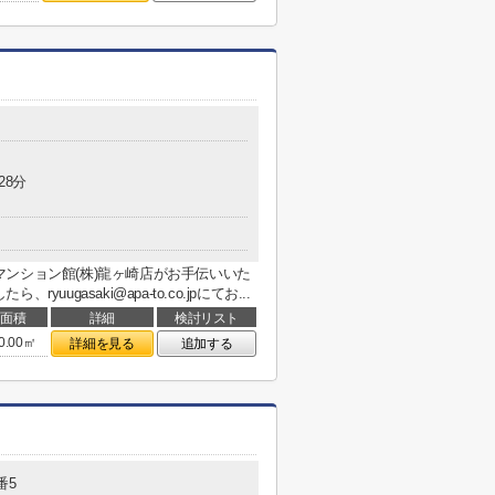
28分
ンション館(株)龍ヶ崎店がお手伝いいた
ugasaki@apa-to.co.jpにてお...
面積
詳細
検討リスト
0.00㎡
詳細を見る
追加する
番5