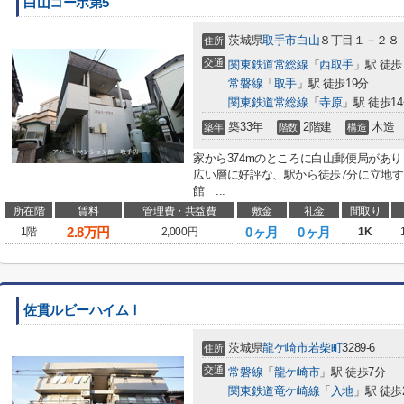
白山コーポ第5
茨城県
取手市
白山
８丁目１－２８
住所
交通
関東鉄道常総線
「
西取手
」駅 徒歩
常磐線
「
取手
」駅 徒歩19分
関東鉄道常総線
「
寺原
」駅 徒歩1
築33年
2階建
木造
築年
階数
構造
家から374mのところに白山郵便局があ
広い層に好評な、駅から徒歩7分に立地
館 ...
所在階
賃料
管理費・共益費
敷金
礼金
間取り
2.8
万円
0ヶ月
0ヶ月
1階
2,000円
1K
佐貫ルビーハイムⅠ
茨城県
龍ケ崎市
若柴町
3289-6
住所
交通
常磐線
「
龍ケ崎市
」駅 徒歩7分
関東鉄道竜ケ崎線
「
入地
」駅 徒歩