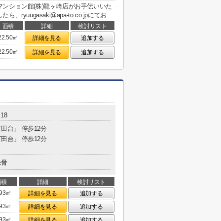
ンション館(株)龍ヶ崎店がお手伝いいた
ugasaki@apa-to.co.jpにてお...
面積
詳細
検討リスト
22.50㎡
詳細を見る
追加する
22.50㎡
詳細を見る
追加する
18
丁田台」 停歩12分
丁田台」 停歩12分
鉄骨
面積
詳細
検討リスト
.93㎡
詳細を見る
追加する
.93㎡
詳細を見る
追加する
.93㎡
詳細を見る
追加する