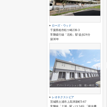
ローズ・ウッド
千葉県柏市松ケ崎239-3
常磐緩行線「北柏」駅 徒歩24分
築30年
レオネクストピア
茨城県土浦市上高津新町5-67
常磐線「土浦」駅 バス14分 「揚水機