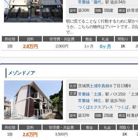
常磐線
「
藤代
」駅 徒歩34分
築30年
3階建
鉄骨
築年
階数
構造
朝に慌てることなく行動するために駅か
うか。こちらの物件はアパートです。2
で...
所在階
賃料
管理費・共益費
敷金
礼金
間取り
2.8
万円
0ヶ月
1階
2,000円
1ヶ月
1K
2
メゾンドノア
茨城県
土浦市
真鍋
６丁目13番6
住所
交通
常磐線
「
土浦
」駅 バス15分 「土
常磐線
「
神立
」駅 徒歩76分
つくばエクスプレス
「
つくば
」駅 
築32年
2階建
軽量
築年
階数
構造
所在階
賃料
管理費・共益費
敷金
礼金
間取り
2.8
万円
1階
3,500円
1K