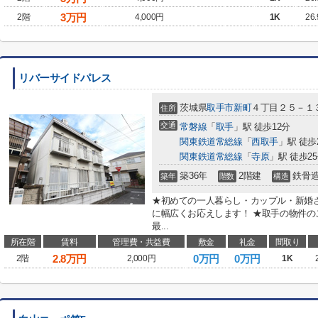
3
万円
2階
4,000円
1K
26
リバーサイドパレス
茨城県
取手市
新町
４丁目２５－１
住所
交通
常磐線
「
取手
」駅 徒歩12分
関東鉄道常総線
「
西取手
」駅 徒歩
関東鉄道常総線
「
寺原
」駅 徒歩2
築36年
2階建
鉄骨
築年
階数
構造
★初めての一人暮らし・カップル・新婚
に幅広くお応えします！ ★取手の物件
最...
所在階
賃料
管理費・共益費
敷金
礼金
間取り
2.8
万円
0万円
0万円
2階
2,000円
1K