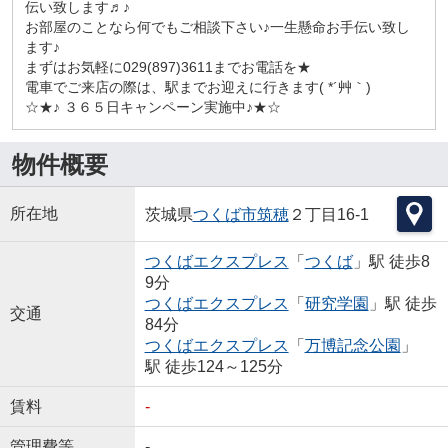
伝い致します♬♪
お部屋のことなら何でもご相談下さい♪一生懸命お手伝い致し
ます♪
まずはお気軽に029(897)3611までお電話を★
電車でご来店の際は、駅までお迎えに行きます( *´艸｀)
☆★♪ ３６５日キャンペーン実施中♪★☆
物件概要
所在地
茨城県
つくば市
筑穂
２丁目16-1
つくばエクスプレス
「
つくば
」駅 徒歩8
9分
つくばエクスプレス
「
研究学園
」駅 徒歩
交通
84分
つくばエクスプレス
「
万博記念公園
」
駅 徒歩124～125分
賃料
-
管理費等
-