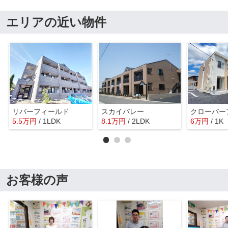
エリアの近い物件
リバーフィールド
スカイバレー
クローバー
5.5
万
円
/ 1LDK
8.1
万
円
/ 2LDK
6
万
円
/ 1K
お客様の声