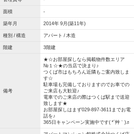
面積
-
築年月
2014年 9月(築11年)
種別 / 構造
アパート / 木造
階建
3階建
★☆お部屋探しなら掲載物件数エリア
№１☆★の当店で決まり♪
つくば市はもちろん近隣もご案内致しま
す☆
駐車場も完備しておりますのでお車での
備考
ご来店も大歓迎♪
電車でのご来店の際はつくば駅まで送迎
致します★
お部屋探しはまず029-897-3611までお電
話を♪
365日キャンペーン実施中です( *´艸｀)♬