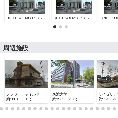
UNITESOEMO PLUS
UNITESOEMO PLUS
UNITESO
周辺施設
フラワーチャイルド保育園
筑波大学
約1001m／13分
約3989m／50分
約594m／