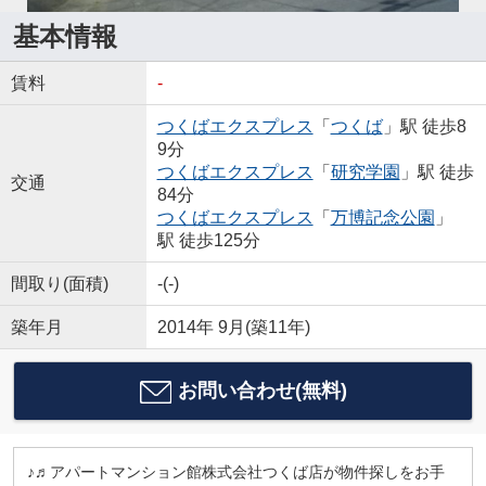
基本情報
賃料
-
つくばエクスプレス
「
つくば
」駅 徒歩8
9分
つくばエクスプレス
「
研究学園
」駅 徒歩
交通
84分
つくばエクスプレス
「
万博記念公園
」
駅 徒歩125分
間取り(面積)
-(-)
築年月
2014年 9月(築11年)
お問い合わせ(無料)
♪♬アパートマンション館株式会社つくば店が物件探しをお手