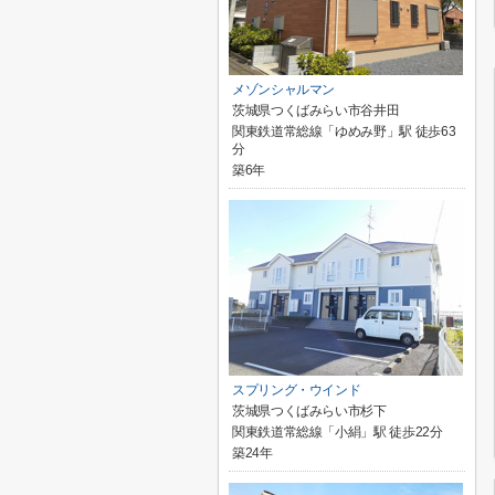
メゾンシャルマン
茨城県つくばみらい市谷井田
関東鉄道常総線「ゆめみ野」駅 徒歩63
分
築6年
スプリング・ウインド
茨城県つくばみらい市杉下
関東鉄道常総線「小絹」駅 徒歩22分
築24年