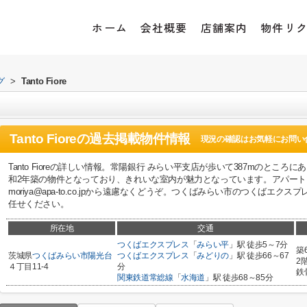
ホーム
会社概要
店舗案内
物件リ
グ
>
Tanto Fiore
Tanto Fiore
の過去掲載物件情報
現況の確認はお気軽にお問い
Tanto Fioreの詳しい情報。常陽銀行 みらい平支店が歩いて387mのとこ
和2年築の物件となっており、きれいな室内が魅力となっています。アパー
moriya@apa-to.co.jpから遠慮なくどうぞ。つくばみらい市のつくばエ
任せください。
所在地
交通
つくばエクスプレス
「
みらい平
」駅 徒歩5～7分
築
茨城県
つくばみらい市
陽光台
つくばエクスプレス
「
みどりの
」駅 徒歩66～67
2
４丁目11-4
分
鉄
関東鉄道常総線
「
水海道
」駅 徒歩68～85分