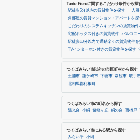
Tanto Fioreに関するこだわり条件から探
駅徒歩5分以内の賃貸物件を探す
一人暮
角部屋の賃貸マンション・アパートを探
こだわりのシステムキッチンの賃貸物件
宅配ボックス付きの賃貸物件
バルコニ
駅徒歩10分以内で通勤楽々の賃貸物件を
TVインターホン付きの賃貸物件を探す
つくばみらい市以外の市区町村から探す
土浦市
龍ケ崎市
下妻市
常総市
取手
北相馬郡利根町
つくばみらい市の町名から探す
陽光台
小絹
紫峰ヶ丘
絹の台
西楢戸
つくばみらい市にある駅から探す
みらい平
小絹