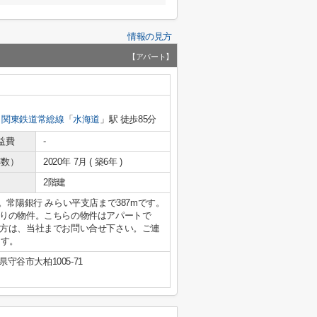
情報の見方
【アパート】
関東鉄道常総線
「
水海道
」駅 徒歩85分
益費
-
年数）
2020年 7月 ( 築6年 )
2階建
です。常陽銀行 みらい平支店まで387mです。
りの物件。こちらの物件はアパートで
方は、当社までお問い合せ下さい。ご連
ます。
県守谷市大柏1005-71