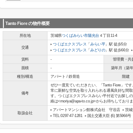
Tanto Fiore
の物件概要
所在地
茨城県
つくばみらい市
陽光台
４丁目11-4
つくばエクスプレス
「
みらい平
」駅 徒歩5分
交通
つくばエクスプレス
「
みどりの
」駅 徒歩66分
賃料
-
管理費・共
面積
-
築年月（築
種別/構造
アパート / 鉄骨造
階建
ぜひ一度見ていただきたい、「Tanto Fiore」
常に新鮮な空気を取り入れられる通風良好な間取
備考
す。つくばエクスプレスみらい平付近でお探しの
絡は<moriya@apa-to.co.jp>からお待ちしており
アパートマンション館株式会社 守谷店
茨城
取扱会社
TEL:0297-47-1281
国土交通大臣 (6) 第5966号