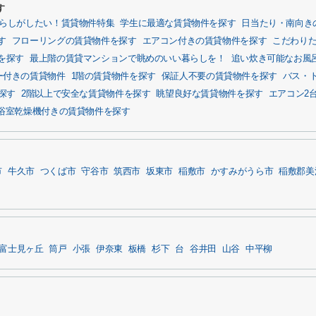
す
らしがしたい！賃貸物件特集
学生に最適な賃貸物件を探す
日当たり・南向き
す
フローリングの賃貸物件を探す
エアコン付きの賃貸物件を探す
こだわり
を探す
最上階の賃貸マンションで眺めのいい暮らしを！
追い炊き可能なお風
ー付きの賃貸物件
1階の賃貸物件を探す
保証人不要の賃貸物件を探す
バス・
探す
2階以上で安全な賃貸物件を探す
眺望良好な賃貸物件を探す
エアコン2
浴室乾燥機付きの賃貸物件を探す
市
牛久市
つくば市
守谷市
筑西市
坂東市
稲敷市
かすみがうら市
稲敷郡美
富士見ヶ丘
筒戸
小張
伊奈東
板橋
杉下
台
谷井田
山谷
中平柳