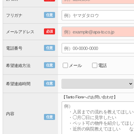
フリガナ
任意
メールアドレス
必須
電話番号
任意
メール
電話
希望連絡方法
任意
希望連絡時間
任意
【Tanto Fioreへのお問い合わせ】
内容
任意