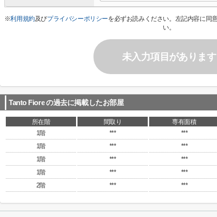
※
利用規約
及び
プライバシーポリシー
を必ずお読みください。左記内容に同
い。
未入力項目があります
Tanto Fiore
の過去に掲載したお部屋
所在階
間取り
専有面積
1階
***
***
1階
***
***
1階
***
***
1階
***
***
2階
***
***