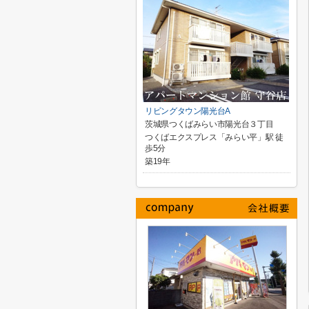
リビングタウン陽光台A
茨城県つくばみらい市陽光台３丁目
つくばエクスプレス「みらい平」駅 徒
歩5分
築19年