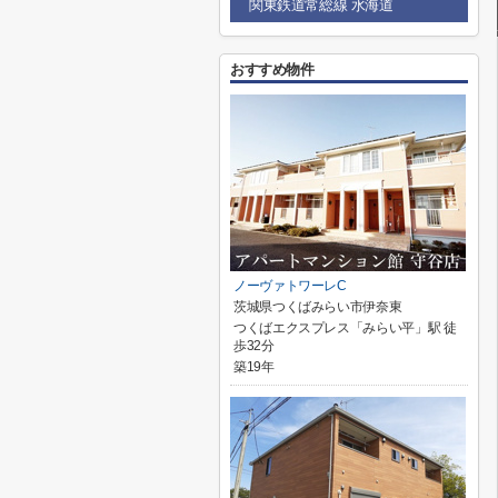
関東鉄道常総線 水海道
おすすめ物件
ノーヴァトワーレC
茨城県つくばみらい市伊奈東
つくばエクスプレス「みらい平」駅 徒
歩32分
築19年