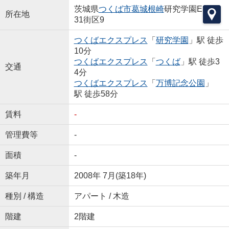
茨城県
つくば市
葛城根崎
研究学園E
所在地
31街区9
つくばエクスプレス
「
研究学園
」駅 徒歩
10分
つくばエクスプレス
「
つくば
」駅 徒歩3
交通
4分
つくばエクスプレス
「
万博記念公園
」
駅 徒歩58分
賃料
-
管理費等
-
面積
-
築年月
2008年 7月(築18年)
種別 / 構造
アパート / 木造
階建
2階建