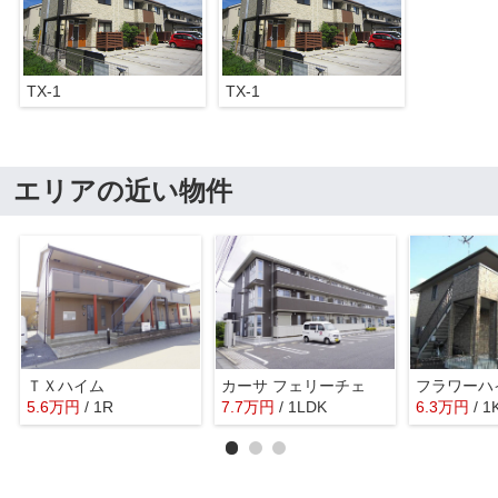
TX-1
TX-1
エリアの近い物件
ＴＸハイム
カーサ フェリーチェ
フラワーハ
5.6
万
円
/ 1R
7.7
万
円
/ 1LDK
6.3
万
円
/ 1