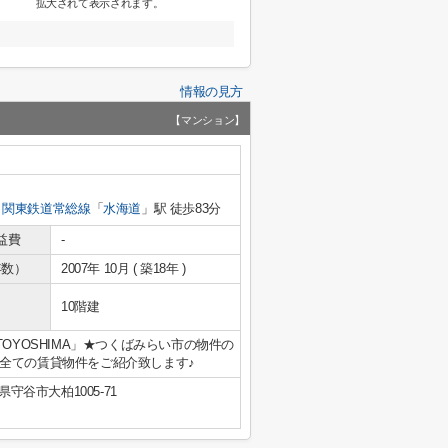
拡大されて表示されます。
情報の見方
【マンション】
関東鉄道常総線
「
水海道
」駅 徒歩83分
益費
-
年数）
2007年 10月 ( 築18年 )
10階建
 TOYOSHIMA」★つくばみらい市の物件の
全ての賃貸物件をご紹介致します♪
県守谷市大柏1005-71