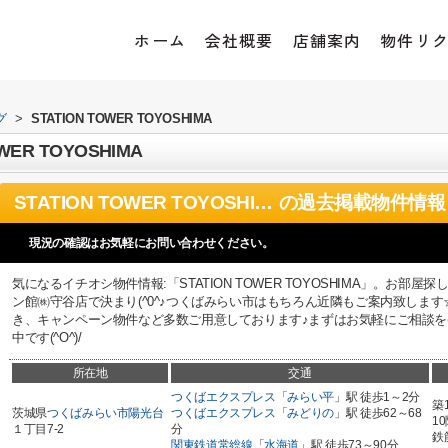
ホーム
会社概要
店舗案内
物件リ
グ
>
STATION TOWER TOYOSHIMA
ER TOYOSHIMA
STATION TOWER TOYOSHIMA
の過去掲載物件情報
現況の確認はお気軽にお問い合わせください。
気になるイチオシ物件情報:「STATION TOWER TOYOSHIMA」。お
ン館㈱守谷店で決まり(^0^♪つくばみらい市はもちろん近隣もご案内致しま
き、キャンペーン物件など多数ご用意しております♪まずはお気軽にご相談を(´
中です(^O^)/
所在地
交通
つくばエクスプレス
「
みらい平
」駅 徒歩1～2分
築
茨城県
つくばみらい市
陽光台
つくばエクスプレス
「
みどりの
」駅 徒歩62～68
1
１丁目7-2
分
鉄
関東鉄道常総線
「
水海道
」駅 徒歩73～90分