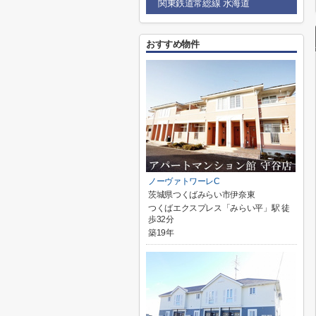
関東鉄道常総線 水海道
おすすめ物件
ノーヴァトワーレC
茨城県つくばみらい市伊奈東
つくばエクスプレス「みらい平」駅 徒
歩32分
築19年