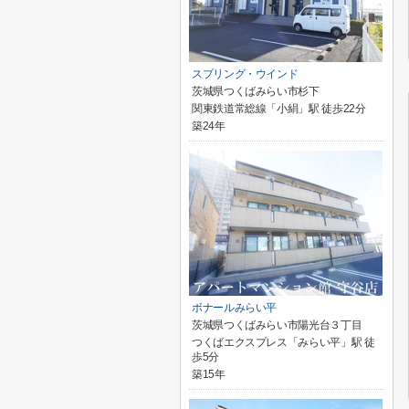
スプリング・ウインド
茨城県つくばみらい市杉下
関東鉄道常総線「小絹」駅 徒歩22分
築24年
ボナールみらい平
茨城県つくばみらい市陽光台３丁目
つくばエクスプレス「みらい平」駅 徒
歩5分
築15年