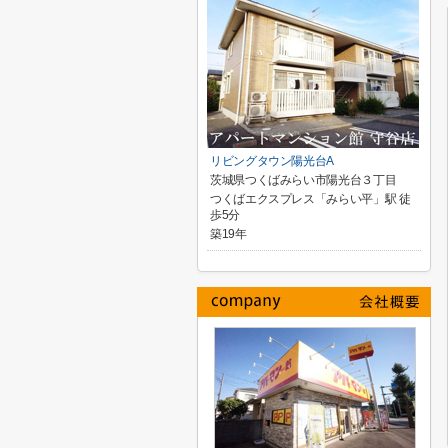
リビングタウン陽光台A
茨城県つくばみらい市陽光台３丁目
つくばエクスプレス「みらい平」駅 徒
歩5分
築19年