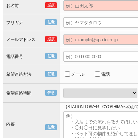
お名前
必須
フリガナ
任意
メールアドレス
必須
電話番号
任意
メール
電話
希望連絡方法
任意
希望連絡時間
任意
【STATION TOWER TOYOSHIMAへの
内容
任意