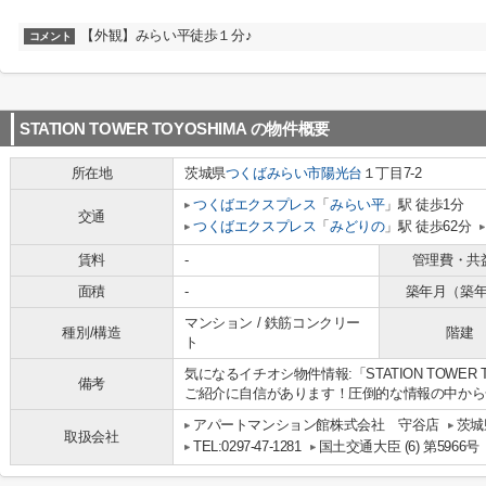
【外観】みらい平徒歩１分♪
コメント
STATION TOWER TOYOSHIMA
の物件概要
所在地
茨城県
つくばみらい市
陽光台
１丁目7-2
つくばエクスプレス
「
みらい平
」駅 徒歩1分
交通
つくばエクスプレス
「
みどりの
」駅 徒歩62分
賃料
-
管理費・共
面積
-
築年月（築
マンション / 鉄筋コンクリー
種別/構造
階建
ト
気になるイチオシ物件情報:「STATION TOWER
備考
ご紹介に自信があります！圧倒的な情報の中から
アパートマンション館株式会社 守谷店
茨城
取扱会社
TEL:0297-47-1281
国土交通大臣 (6) 第5966号