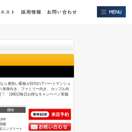
クエスト
採用情報
お問い合わせ
部屋探しなら黄色い看板が目印のアパートマンショ
す☆単身向き、ファミリー向き、カップル向
▽｀)365日毎日お得なキャンペーン実施
建物
18年
0階建
筋コンクリート