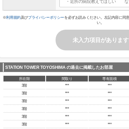
※
利用規約
及び
プライバシーポリシー
を必ずお読みください。左記内容に同
い。
未入力項目があります
STATION TOWER TOYOSHIMA
の過去に掲載したお部屋
所在階
間取り
専有面積
3階
***
***
3階
***
***
3階
***
***
3階
***
***
3階
***
***
3階
***
***