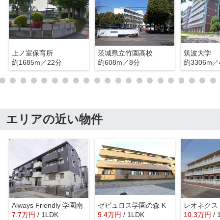
上ノ室保育所
茨城県立竹園高校
筑波大学
約1685m／22分
約608m／8分
約3306m／
エリアの近い物件
Always Friendly 学園南
ゼピュロス学園の森 K
レオネクス
7.7
万
円
/ 1LDK
9.4
万
円
/ 1LDK
10.3
万
円
/