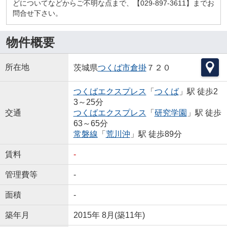
どについてなどからご不明な点まで、【029-897-3611】までお
問合せ下さい。
物件概要
所在地
茨城県
つくば市
倉掛
７２０
つくばエクスプレス
「
つくば
」駅 徒歩2
3～25分
交通
つくばエクスプレス
「
研究学園
」駅 徒歩
63～65分
常磐線
「
荒川沖
」駅 徒歩89分
賃料
-
管理費等
-
面積
-
築年月
2015年 8月(築11年)