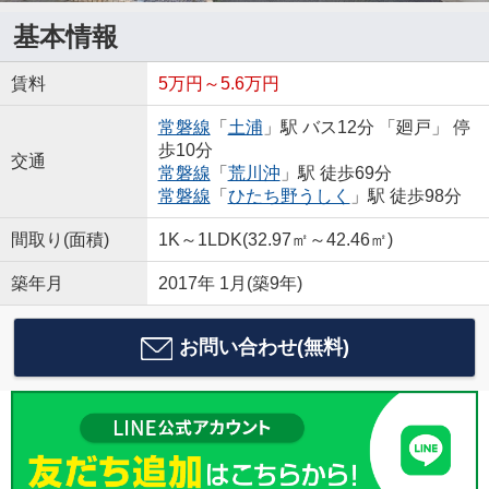
基本情報
賃料
5万円～5.6万円
常磐線
「
土浦
」駅 バス12分 「廻戸」 停
歩10分
交通
常磐線
「
荒川沖
」駅 徒歩69分
常磐線
「
ひたち野うしく
」駅 徒歩98分
間取り(面積)
1K～1LDK(32.97㎡～42.46㎡)
築年月
2017年 1月(築9年)
お問い合わせ(無料)