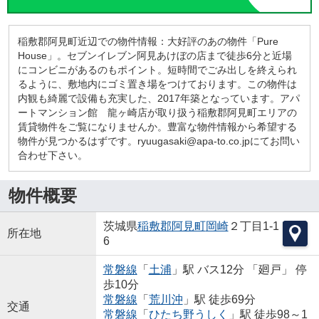
稲敷郡阿見町近辺での物件情報：大好評のあの物件「Pure
House」。セブンイレブン阿見あけぼの店まで徒歩6分と近場
にコンビニがあるのもポイント。短時間でごみ出しを終えられ
るように、敷地内にゴミ置き場をつけております。この物件は
内観も綺麗で設備も充実した、2017年築となっています。アパ
ートマンション館 龍ヶ崎店が取り扱う稲敷郡阿見町エリアの
賃貸物件をご覧になりませんか。豊富な物件情報から希望する
物件が見つかるはずです。ryuugasaki@apa-to.co.jpにてお問い
合わせ下さい。
物件概要
茨城県
稲敷郡阿見町
岡崎
２丁目1-1
所在地
6
常磐線
「
土浦
」駅 バス12分 「廻戸」 停
歩10分
常磐線
「
荒川沖
」駅 徒歩69分
交通
常磐線
「
ひたち野うしく
」駅 徒歩98～1