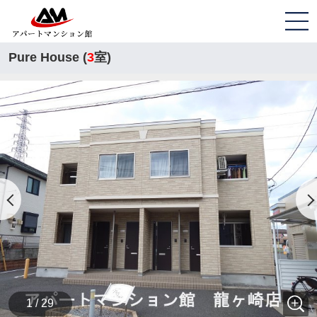
Pure House (
3
室)
1 / 29