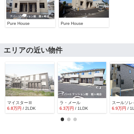
Pure House
Pure House
エリアの近い物件
マイスターⅢ
ラ・メール
6.8
万
円
/ 2LDK
6.3
万
円
/ 1LDK
6.9
万
円
/ 1