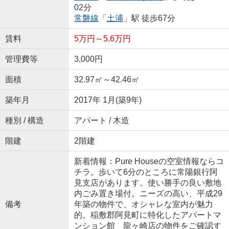
02分
常磐線
「
土浦
」駅 徒歩67分
賃料
5万円～5.6万円
管理費等
3,000円
面積
32.97㎡～42.46㎡
築年月
2017年 1月(築9年)
種別 / 構造
アパート / 木造
階建
2階建
新着情報：Pure Houseの空室情報ならコ
チラ。歩いて6分のところに常陽銀行阿
見支店があります。使い勝手の良い敷地
内ごみ置き場付。ニーズの高い、平成29
備考
年築の物件で、オシャレな室内が魅力
的。稲敷郡阿見町に特化したアパートマ
ンション館 龍ヶ崎店の物件をご確認す