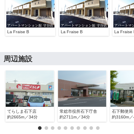
La Fraise B
La Fraise B
La Fraise
周辺施設
てらしま石下店
常総市役所石下庁舎
石下郵便局
約2665m／34分
約2711m／34分
約3160m／