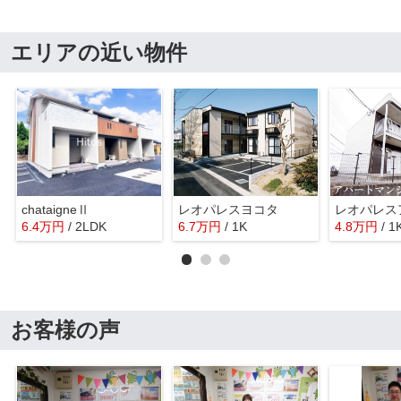
エリアの近い物件
chataigneⅡ
レオパレスヨコタ
6.4
万
円
/ 2LDK
6.7
万
円
/ 1K
4.8
万
円
/ 1
お客様の声