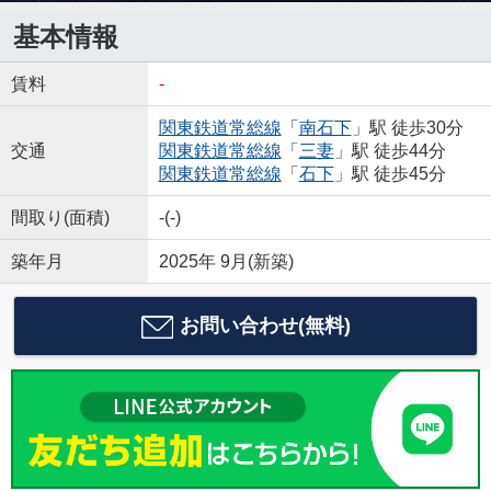
基本情報
賃料
-
関東鉄道常総線
「
南石下
」駅 徒歩30分
交通
関東鉄道常総線
「
三妻
」駅 徒歩44分
関東鉄道常総線
「
石下
」駅 徒歩45分
間取り(面積)
-(-)
築年月
2025年 9月(新築)
お問い合わせ(無料)