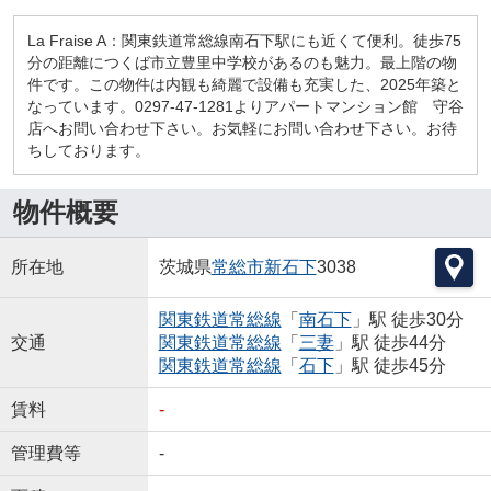
La Fraise A：関東鉄道常総線南石下駅にも近くて便利。徒歩75
分の距離につくば市立豊里中学校があるのも魅力。最上階の物
件です。この物件は内観も綺麗で設備も充実した、2025年築と
なっています。0297-47-1281よりアパートマンション館 守谷
店へお問い合わせ下さい。お気軽にお問い合わせ下さい。お待
ちしております。
物件概要
所在地
茨城県
常総市
新石下
3038
関東鉄道常総線
「
南石下
」駅 徒歩30分
交通
関東鉄道常総線
「
三妻
」駅 徒歩44分
関東鉄道常総線
「
石下
」駅 徒歩45分
賃料
-
管理費等
-