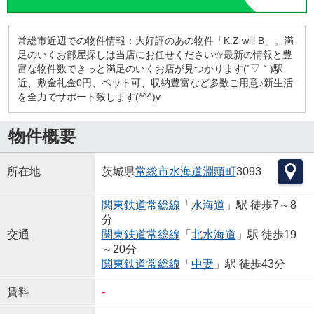
常総市近辺での物件情報：大好評のあの物件「K.Z will B」。満
足のいくお部屋探しは当店にお任せください☆最新の情報と豊
富な物件数できっと満足のいくお店が見つかります(´▽｀)駅
近、敷金礼金0円、ペット可、収納豊富など多数ご用意♪新生活
を全力でサポート致します(*^^)v
物件概要
所在地
茨城県
常総市
水海道淵頭町
3093
関東鉄道常総線
「
水海道
」駅 徒歩7～8
分
交通
関東鉄道常総線
「
北水海道
」駅 徒歩19
～20分
関東鉄道常総線
「
中妻
」駅 徒歩43分
賃料
-