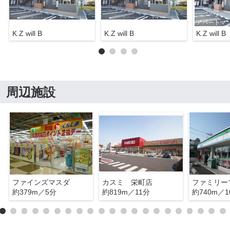
K.Z will B
K.Z will B
K.Z will B
周辺施設
ファインズマスダ
カスミ 栄町店
約379m／5分
約819m／11分
約740m／1