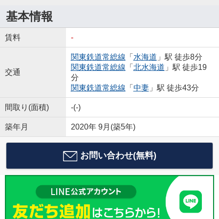
基本情報
賃料
-
関東鉄道常総線
「
水海道
」駅 徒歩8分
関東鉄道常総線
「
北水海道
」駅 徒歩19
交通
分
関東鉄道常総線
「
中妻
」駅 徒歩43分
間取り(面積)
-(-)
築年月
2020年 9月(築5年)
お問い合わせ(無料)