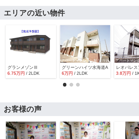
エリアの近い物件
グランメゾンⅢ
グリーンハイツ水海道A
6.75
万
円
/ 2LDK
6
万
円
/ 2LDK
3.8
万
円
/ 1
お客様の声