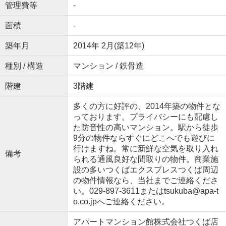
管理費等
-
面積
-
築年月
2014年 2月(築12年)
種別 / 構造
マンション / 鉄骨造
階建
3階建
多くの方に好評の、2014年築の物件とな
っております。プライバシーにも配慮し
た防音性の高いマンション。駅から徒歩
9分の物件ならすぐにどこへでも遊びに
行けますね。常に新鮮な空気を取り入れ
備考
られる通風良好な間取りの物件。商業施
設の多いつくばエクスプレスつくば周辺
の物件情報なら、当社までご連絡くださ
い。029-897-3611またはtsukuba@apa-t
o.co.jpへご連絡ください。
アパートマンション館株式会社つくば店