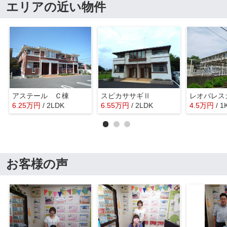
エリアの近い物件
アステール Ｃ棟
スピカササギⅡ
レオパレス
6.25
万
円
/ 2LDK
6.55
万
円
/ 2LDK
4.5
万
円
/ 1
お客様の声