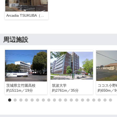
Arcadia TSUKUBA（アルカディア ツクバ）
周辺施設
茨城県立竹園高校
筑波大学
ココス小野
約1511m／19分
約2761m／35分
約650m／