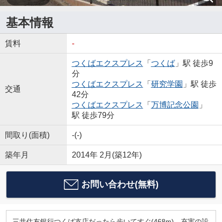
基本情報
賃料
-
つくばエクスプレス
「
つくば
」駅 徒歩9
分
つくばエクスプレス
「
研究学園
」駅 徒歩
交通
42分
つくばエクスプレス
「
万博記念公園
」
駅 徒歩79分
間取り(面積)
-(-)
築年月
2014年 2月(築12年)
お問い合わせ(無料)
三井住友銀行つくば支店だったら歩いてすぐ(468m)。充実の設