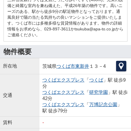
備と綺麗な室内を兼ね備えた、平成26年築の物件です。高いニ
ーズのある、駅から徒歩9分の駅近物件となっております。通
風良好で陽の当たる気持ちの良いマンションをご提供いたしま
す。つくば市には多種多様な賃貸情報があります。物件の詳細
情報をお求めなら、029-897-3611かtsukuba@apa-to.co.jpから
ご連絡ください。
物件概要
所在地
茨城県
つくば市
東新井
１３－4
つくばエクスプレス
「
つくば
」駅 徒歩9
分
つくばエクスプレス
「
研究学園
」駅 徒歩
交通
42分
つくばエクスプレス
「
万博記念公園
」
駅 徒歩79分
賃料
-