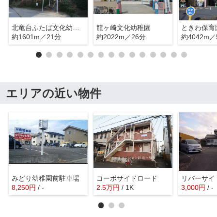
北竜台ふたば文化幼稚園
龍ヶ崎文化幼稚園
ときわ保育
約1601m／21分
約2022m／26分
約4042m／
エリアの近い物件
みどり幼稚園前駐車場
コーポサイドロード
8,250
円
/ -
2.5
万
円
/ 1K
3,000
円
/ -