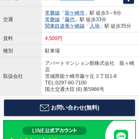
常磐線
「
龍ケ崎市
」駅 徒歩3～6分
交通
常磐線
「
藤代
」駅 徒歩33分
関東鉄道竜ケ崎線
「
入地
」駅 徒歩35分
賃料
4,500円
種別
駐車場
アパートマンション館株式会社 龍ヶ崎
店
取扱会社
茨城県龍ケ崎市藤ケ丘３丁目1-8
TEL:0297-60-7100
国土交通大臣 (6) 第5966号
お問い合わせ(無料)