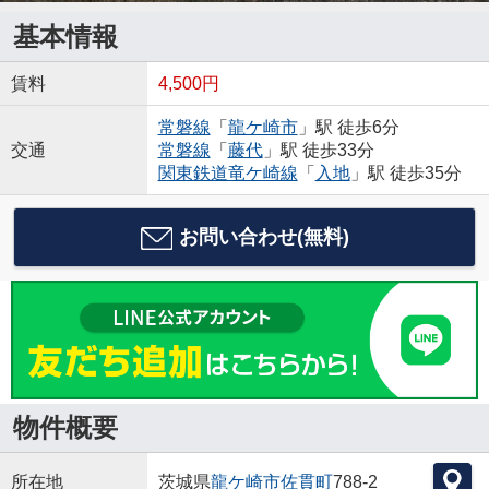
基本情報
賃料
4,500円
常磐線
「
龍ケ崎市
」駅 徒歩6分
交通
常磐線
「
藤代
」駅 徒歩33分
関東鉄道竜ケ崎線
「
入地
」駅 徒歩35分
お問い合わせ(無料)
物件概要
所在地
茨城県
龍ケ崎市
佐貫町
788-2